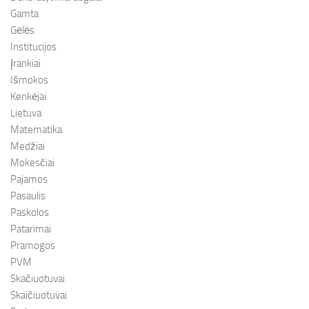
Gamta
Gėlės
Institucijos
Įrankiai
Išmokos
Kenkėjai
Lietuva
Matematika
Medžiai
Mokesčiai
Pajamos
Pasaulis
Paskolos
Patarimai
Pramogos
PVM
Skačiuotuvai
Skaičiuotuvai