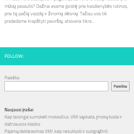
mūsų pasaulis? Dažnai esame įpratę prie kasdienybės rutinos,
prie tų pačių vaizdų ir žinomų dėsnių. Tačiau vos tik
pradedame krapštyti paviršių, atsiveria tikra...
FOLLOW:
Paieška
Paieška
Naujausi įrašai
Kaip teisingai sumokėti mokesčius: VMI sąskaita, įmokų kodai ir
dažniausios klaidos
Pajamų deklaravimas VMI: kaip nesuklysti ir susigrąžinti