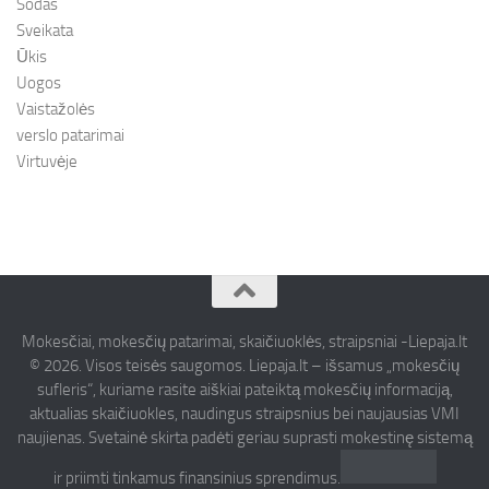
Sodas
Sveikata
Ūkis
Uogos
Vaistažolės
verslo patarimai
Virtuvėje
Mokesčiai, mokesčių patarimai, skaičiuoklės, straipsniai -Liepaja.lt
© 2026. Visos teisės saugomos. Liepaja.lt – išsamus „mokesčių
sufleris“, kuriame rasite aiškiai pateiktą mokesčių informaciją,
aktualias skaičiuokles, naudingus straipsnius bei naujausias VMI
naujienas. Svetainė skirta padėti geriau suprasti mokestinę sistemą
ir priimti tinkamus finansinius sprendimus.