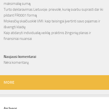
maksimalią sumą
Turto deklaravimas Lietuvoje: prievolė, kurią svarbu suprasti dar iki
pildant FR0001 formą
Mokesčių skaičiuoklė VMI: kaip teisingai įvertinti savo pajamas ir
išvengti klaidų
Kaip atidaryti individualią veiklą: praktinis žingsnių planas ir
finansiniai niuansai
Naujausi komentarai
Nėra komentarų.
MORE
Archyvai