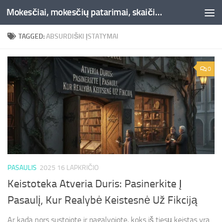
Mokesčiai, mokesčių patarimai, skaičiuoklės, straipsniai -Liepaja.lt
Skip to content
TAGGED:
ABSURDIŠKI ĮSTATYMAI
0
PASAULIS
2025 16 LAPKRIČIO
Keistoteka Atveria Duris: Pasinerkite Į
Pasaulį, Kur Realybė Keistesnė Už Fikciją
Ar kada nors sustojote ir pagalvojote, koks iš tiesų keistas yra