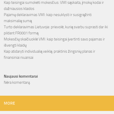
Kaip teisingai sumokėti mokesčius: VMI sąskaita, įmokų kodai ir
dažniausios klaidos
Pajamų deklaravimas VMI: kaip nesuklysti ir susigrąžinti
maksimalią sumą
Turto deklaravimas Lietuvoje: prievolė, kurią svarbu suprasti dar iki
pildant FR0001 formą
Mokesčių skaičiuoklė VMI: kaip teisingai įvertinti savo pajamas ir
išvengti klaidų
Kaip atidaryti individualią veiklą: praktinis žingsnių planas ir
finansiniai niuansai
Naujausi komentarai
Nėra komentarų.
MORE