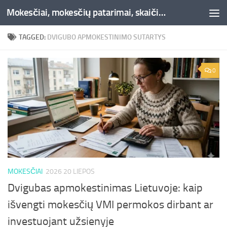
Mokesčiai, mokesčių patarimai, skaičiuoklės, straipsniai -Liepaja.lt
Skip to content
TAGGED:
DVIGUBO APMOKESTINIMO SUTARTYS
0
MOKESČIAI
2026 20 LIEPOS
Dvigubas apmokestinimas Lietuvoje: kaip
išvengti mokesčių VMI permokos dirbant ar
investuojant užsienyje