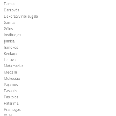
Darbas
Daržovės
Dekoratyviniai augalai
Gamta
Gėlės
Institucijos
Įrankiai
Išmokos
Kenkėjai
Lietuva
Matematika
Medžiai
Mokesčiai
Pajamos
Pasaulis
Paskolos
Patarimai
Pramogos
PVM