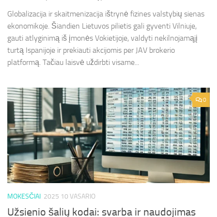
Globalizacija ir skaitmenizacija ištrynė fizines valstybių sienas
ekonomikoje. Šiandien Lietuvos pilietis gali gyventi Vilniuje,
gauti atlyginimą iš įmonės Vokietijoje, valdyti nekilnojamąjį
turtą Ispanijoje ir prekiauti akcijomis per JAV brokerio
platformą. Tačiau laisvė uždirbti visame...
0
MOKESČIAI
2025 10 VASARIO
Užsienio šalių kodai: svarba ir naudojimas