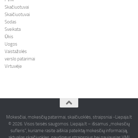
Skačiuotuvai
Skaičiuotuvai
Sodas
Sveikata
Ūkis
Uogos
Vaistažolės
verslo patarimai
Virtuvėje
Mokesčiai, mokesčių patarimai, skaičiuoklės, straipsniai -Liepaja.lt
© 2026. Visos teisės saugomos. Liepaja.lt – išsamus „mokesčių
sufleris“, kuriame rasite aiškiai pateiktą mokesčių informaciją,
aktualias skaičiuokles, naudingus straipsnius bei naujausias VMI