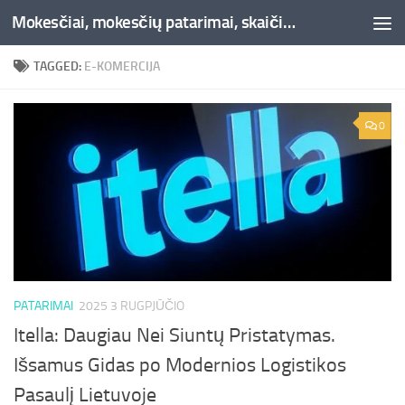
Mokesčiai, mokesčių patarimai, skaičiuoklės, straipsniai -Liepaja.lt
Skip to content
TAGGED:
E-KOMERCIJA
0
PATARIMAI
2025 3 RUGPJŪČIO
Itella: Daugiau Nei Siuntų Pristatymas.
Išsamus Gidas po Modernios Logistikos
Pasaulį Lietuvoje