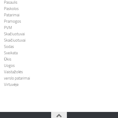
Pasaulis
Paskolos
Patarimai
Pramogos
PVM
Skačiuotuvai
Skaičiuotuvai
Sodas
Sveikata
Ūkis
Uogos
Vaistažolės
verslo patarimai
Virtuvėje