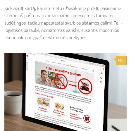
Kiekvieną kartą, kai internetu užsisakome prekę, pasiimame
siuntinį iš paštomato ar laukiame kurjerio, mes tampame
sudėtingos, tačiau nepaprastai svarbios sistemos dalimi. Tai –
logistikos pasaulis, nematomas variklis, sukantis modernios
ekonomikos ir ypač elektroninės prekybos...
0