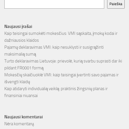
Paieška
Naujausi įrašai
Kaip teisingai sumokėti mokesčius: VMI sąskaita, įmokų kodai ir
dažniausios klaidos
Pajamų deklaravimas VMI: kaip nesuklysti ir susigrąžinti
maksimalią sumą
Turto deklaravimas Lietuvoje: prievolė, kurią svarbu suprasti dar iki
pildant FR0001 formą
Mokesčių skaičiuoklė VMI: kaip teisingai įvertinti savo pajamas ir
išvengti klaidų
Kaip atidaryti individualią veiklą: praktinis žingsnių planas ir
finansiniai niuansai
Naujausi komentarai
Nėra komentarų.