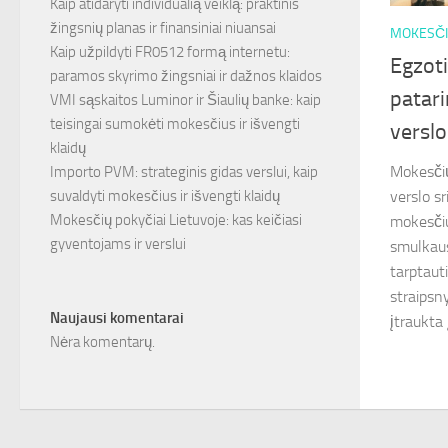
Kaip atidaryti individualią veiklą: praktinis
žingsnių planas ir finansiniai niuansai
MOKESČI
Kaip užpildyti FR0512 formą internetu:
Egzot
paramos skyrimo žingsniai ir dažnos klaidos
patari
VMI sąskaitos Luminor ir Šiaulių banke: kaip
teisingai sumokėti mokesčius ir išvengti
verslo
klaidų
Mokesčių
Importo PVM: strateginis gidas verslui, kaip
suvaldyti mokesčius ir išvengti klaidų
verslo sr
Mokesčių pokyčiai Lietuvoje: kas keičiasi
mokesčiu
gyventojams ir verslui
smulkaus
tarptaut
straipsny
Naujausi komentarai
įtraukta 
Nėra komentarų.