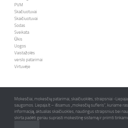
PVM
Skačiuotuvai
Skaičiuotuvai
Sodas
Sveikata
Ūkis
Uogos
Vaistažolės
verslo patarimai
Virtuvėje
Mokesčiai, mokesčių patarimai, skaičiuoklės, straipsniai -Liepaja
saugomos. Liepaja.lt – išsamus „mokesčių sufleris“, kuriame ras
informaciją, aktualias skaičiuokles, naudingus straipsnius bei na
skirta padėti geriau suprasti mokestinę sistemą ir priimti tinka