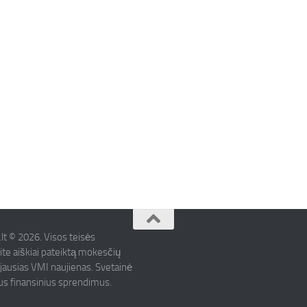
.lt © 2026. Visos teisės
ite aiškiai pateiktą mokesčių
ujausias VMI naujienas. Svetainė
mus finansinius sprendimus.