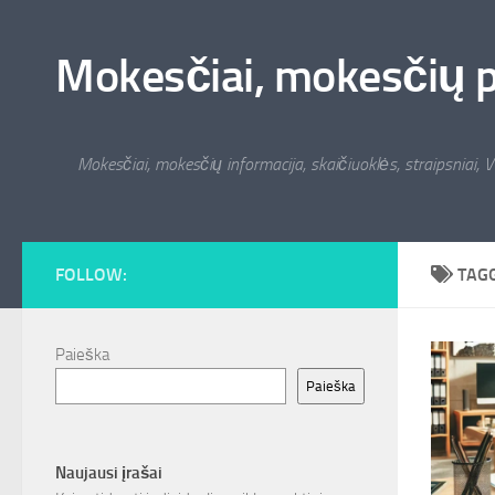
Skip to content
Mokesčiai, mokesčių pat
Mokesčiai, mokesčių informacija, skaičiuoklės, straipsniai, V
FOLLOW:
TAG
Paieška
Paieška
Naujausi įrašai