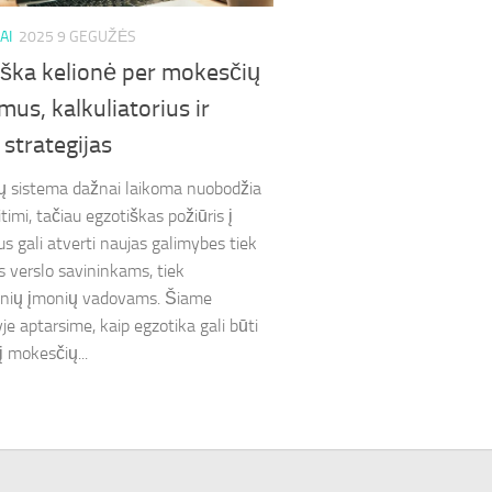
AI
2025 9 GEGUŽĖS
iška kelionė per mokesčių
mus, kalkuliatorius ir
 strategijas
 sistema dažnai laikoma nuobodžia
itimi, tačiau egzotiškas požiūris į
s gali atverti naujas galimybes tiek
 verslo savininkams, tiek
inių įmonių vadovams. Šiame
je aptarsime, kaip egzotika gali būti
į mokesčių...