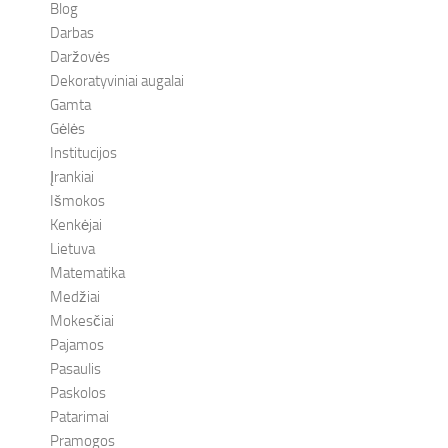
Blog
Darbas
Daržovės
Dekoratyviniai augalai
Gamta
Gėlės
Institucijos
Įrankiai
Išmokos
Kenkėjai
Lietuva
Matematika
Medžiai
Mokesčiai
Pajamos
Pasaulis
Paskolos
Patarimai
Pramogos