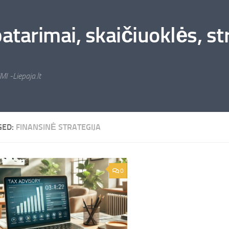
arimai, skaičiuoklės, stra
MI -Liepaja.lt
GED:
FINANSINĖ STRATEGIJA
0