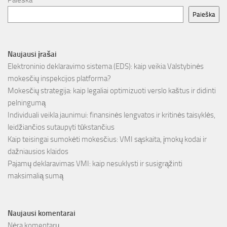
Paieška
Paieška
Naujausi įrašai
Elektroninio deklaravimo sistema (EDS): kaip veikia Valstybinės
mokesčių inspekcijos platforma?
Mokesčių strategija: kaip legaliai optimizuoti verslo kaštus ir didinti
pelningumą
Individuali veikla jaunimui: finansinės lengvatos ir kritinės taisyklės,
leidžiančios sutaupyti tūkstančius
Kaip teisingai sumokėti mokesčius: VMI sąskaita, įmokų kodai ir
dažniausios klaidos
Pajamų deklaravimas VMI: kaip nesuklysti ir susigrąžinti
maksimalią sumą
Naujausi komentarai
Nėra komentarų.