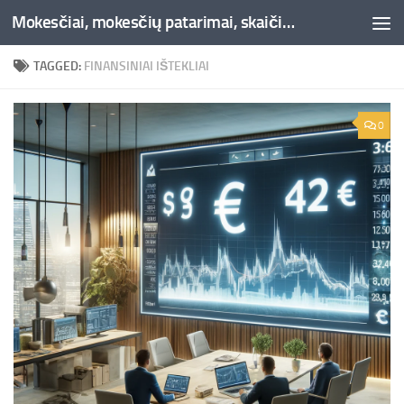
Mokesčiai, mokesčių patarimai, skaičiuoklės, straipsniai -Liepaja.lt
Skip to content
TAGGED:
FINANSINIAI IŠTEKLIAI
0