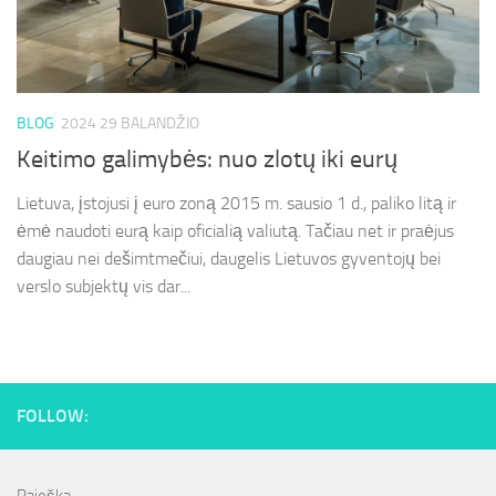
BLOG
2024 29 BALANDŽIO
Keitimo galimybės: nuo zlotų iki eurų
Lietuva, įstojusi į euro zoną 2015 m. sausio 1 d., paliko litą ir
ėmė naudoti eurą kaip oficialią valiutą. Tačiau net ir praėjus
daugiau nei dešimtmečiui, daugelis Lietuvos gyventojų bei
verslo subjektų vis dar...
FOLLOW: