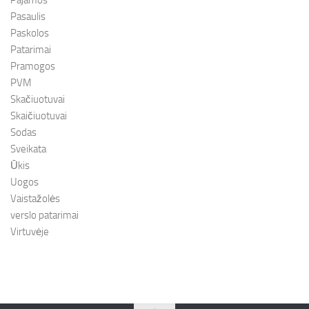
Pajamos
Pasaulis
Paskolos
Patarimai
Pramogos
PVM
Skačiuotuvai
Skaičiuotuvai
Sodas
Sveikata
Ūkis
Uogos
Vaistažolės
verslo patarimai
Virtuvėje