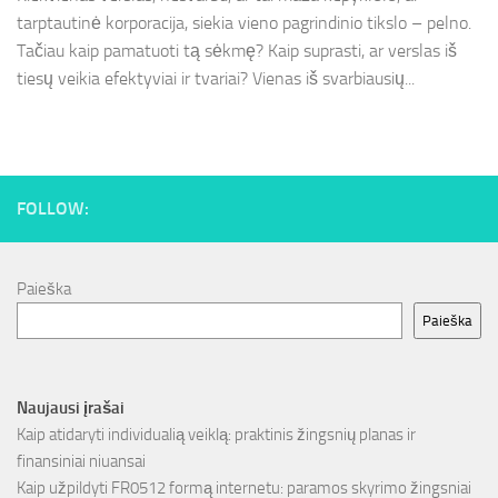
tarptautinė korporacija, siekia vieno pagrindinio tikslo – pelno.
Tačiau kaip pamatuoti tą sėkmę? Kaip suprasti, ar verslas iš
tiesų veikia efektyviai ir tvariai? Vienas iš svarbiausių...
FOLLOW:
Paieška
Paieška
Naujausi įrašai
Kaip atidaryti individualią veiklą: praktinis žingsnių planas ir
finansiniai niuansai
Kaip užpildyti FR0512 formą internetu: paramos skyrimo žingsniai