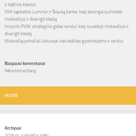
ir dažnos klaidos
VMI sąskaitos Luminor ir Šiaulių banke: kaip teisingai sumokėti
mokesčius ir išvengti klaidų
Importo PVM: strateginis gidas verslui, kaip suvaldyti mokesčius ir
išvengti klaidų
Mokesčių pokyčiai Lietuvoje: kas keičiasi gyventojams ir verslui
Naujausi komentarai
Nėra komentarų.
MORE
Archyvai
2026 m. rugpjūčio mėn.