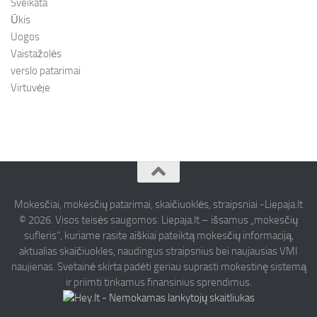
Sveikata
Ūkis
Uogos
Vaistažolės
verslo patarimai
Virtuvėje
Mokesčiai, mokesčių patarimai, skaičiuoklės, straipsniai -Liepaja.lt
© 2026. Visos teisės saugomos. Liepaja.lt – išsamus „mokesčių
sufleris“, kuriame rasite aiškiai pateiktą mokesčių informaciją,
aktualias skaičiuokles, naudingus straipsnius bei naujausias VMI
naujienas. Svetainė skirta padėti geriau suprasti mokestinę sistemą
ir priimti tinkamus finansinius sprendimus.