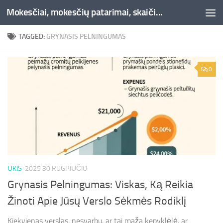
Mokesčiai, mokesčių patarimai, skaičiuoklės, straipsniai -Liepaja.lt
Skip to content
TAGGED:
GRYNASIS PELNINGUMAS
0
ŪKIS
2025 30 RUGPJŪČIO
Grynasis Pelningumas: Viskas, Ką Reikia
Žinoti Apie Jūsų Verslo Sėkmės Rodiklį
Kiekvienas verslas, nesvarbu, ar tai maža kepyklėlė, ar