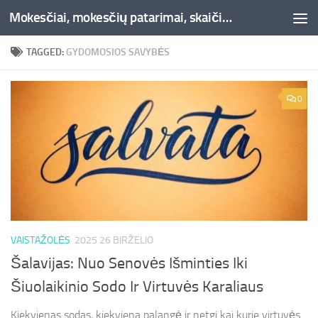
Mokesčiai, mokesčių patarimai, skaičiuoklės, straipsniai -Liepaja.lt
Skip to content
TAGGED:
GYDOMOSIOS SAVYBĖS
0
VAISTAŽOLĖS
2025 26 BIRŽELIO
Šalavijas: Nuo Senovės Išminties Iki
Šiuolaikinio Sodo Ir Virtuvės Karaliaus
Kiekvienas sodas, kiekviena palangė ir netgi kai kurie virtuvės