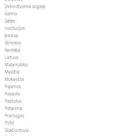
Dekoratyviniai augalai
Gamta
Gėlės
Institucijos
Įrankiai
Išmokos
Kenkėjai
Lietuva
Matematika
Medžiai
Mokesčiai
Pajamos
Pasaulis
Paskolos
Patarimai
Pramogos
PVM
Skačiuotuvai