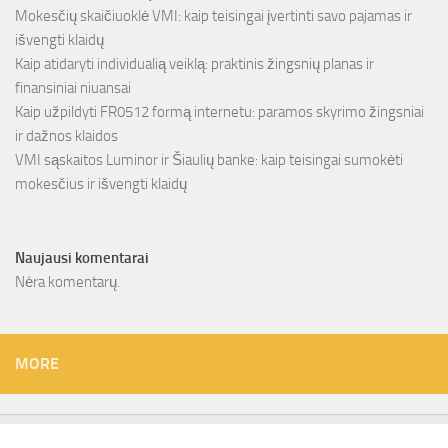
Mokesčių skaičiuoklė VMI: kaip teisingai įvertinti savo pajamas ir
išvengti klaidų
Kaip atidaryti individualią veiklą: praktinis žingsnių planas ir
finansiniai niuansai
Kaip užpildyti FR0512 formą internetu: paramos skyrimo žingsniai
ir dažnos klaidos
VMI sąskaitos Luminor ir Šiaulių banke: kaip teisingai sumokėti
mokesčius ir išvengti klaidų
Naujausi komentarai
Nėra komentarų.
MORE