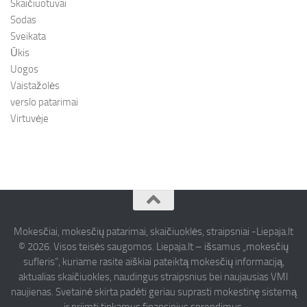
Skaičiuotuvai
Sodas
Sveikata
Ūkis
Uogos
Vaistažolės
verslo patarimai
Virtuvėje
Mokesčiai, mokesčių patarimai, skaičiuoklės, straipsniai -Liepaja.lt
© 2026. Visos teisės saugomos. Liepaja.lt – išsamus „mokesčių
sufleris“, kuriame rasite aiškiai pateiktą mokesčių informaciją,
aktualias skaičiuokles, naudingus straipsnius bei naujausias VMI
naujienas. Svetainė skirta padėti geriau suprasti mokestinę sistemą