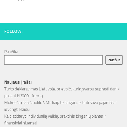
FOLLOW:
Paieška
Paieška
Naujausi įrašai
Turto deklaravimas Lietuvoje: prievolė, kurią svarbu suprasti dar iki
pildant FR0001 formą
Mokesčių skaičiuoklė VMI: kaip teisingai įvertinti savo pajamas ir
išvengti klaidų
Kaip atidaryti individualią veiklą: praktinis žingsnių planas ir
finansiniai niuansai