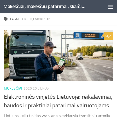
Mokesčiai, mokesčių patarimai, skaičiuoklės, straipsniai -Liepaja.lt
Skip to content
TAGGED:
KELIŲ MOKESTIS
0
MOKESČIAI
2026 20 LIEPOS
Elektroninės vinjetės Lietuvoje: reikalavimai,
baudos ir praktiniai patarimai vairuotojams
Lietuvos kelių tinklas yra viena svarbiausių tranzitinių arterijų