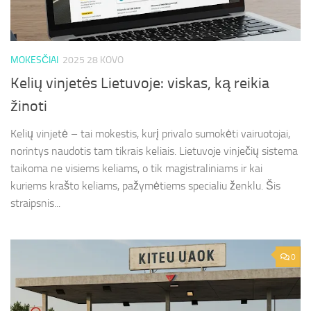
MOKESČIAI
2025 28 KOVO
Kelių vinjetės Lietuvoje: viskas, ką reikia
žinoti
Kelių vinjetė – tai mokestis, kurį privalo sumokėti vairuotojai,
norintys naudotis tam tikrais keliais. Lietuvoje vinječių sistema
taikoma ne visiems keliams, o tik magistraliniams ir kai
kuriems krašto keliams, pažymėtiems specialiu ženklu. Šis
straipsnis...
0