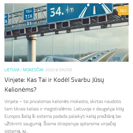
0
LIETUVA
/
MOKESČIAI
2025 8 SAUSIO
Vinjete: Kas Tai ir Kodėl Svarbu Jūsų
Kelionėms?
Vinjete – tai privalomas kelionės mokestis, skirtas naudotis
tam tikrais keliais ir magistralėmis. Lietuvoje ir daugelyje kitų
Europos šalių ši sistema padeda palaikyti kelių priežiūrą bei
užtikrinti saugumą. Šiame straipsnyje aptarsime vinječių
sistemą, jų...