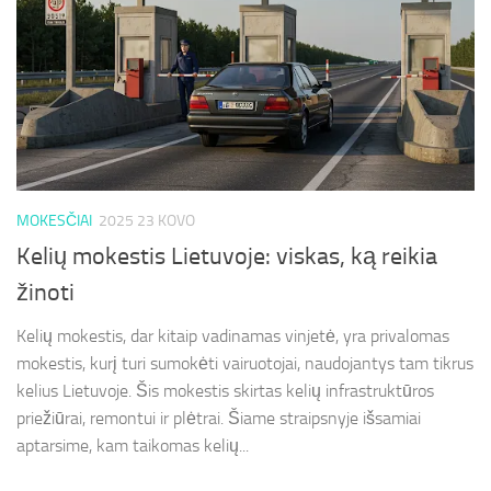
MOKESČIAI
2025 23 KOVO
Kelių mokestis Lietuvoje: viskas, ką reikia
žinoti
Kelių mokestis, dar kitaip vadinamas vinjetė, yra privalomas
mokestis, kurį turi sumokėti vairuotojai, naudojantys tam tikrus
kelius Lietuvoje. Šis mokestis skirtas kelių infrastruktūros
priežiūrai, remontui ir plėtrai. Šiame straipsnyje išsamiai
aptarsime, kam taikomas kelių...