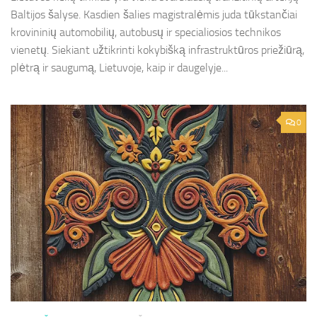
Baltijos šalyse. Kasdien šalies magistralėmis juda tūkstančiai
krovininių automobilių, autobusų ir specialiosios technikos
vienetų. Siekiant užtikrinti kokybišką infrastruktūros priežiūrą,
plėtrą ir saugumą, Lietuvoje, kaip ir daugelyje...
0