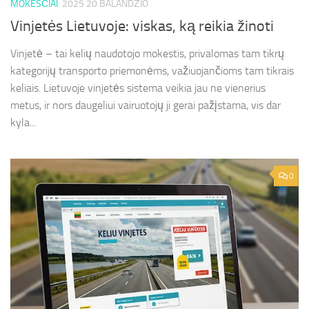
MOKESČIAI
2025 20 BALANDŽIO
Vinjetės Lietuvoje: viskas, ką reikia žinoti
Vinjetė – tai kelių naudotojo mokestis, privalomas tam tikrų
kategorijų transporto priemonėms, važiuojančioms tam tikrais
keliais. Lietuvoje vinjetės sistema veikia jau ne vienerius
metus, ir nors daugeliui vairuotojų ji gerai pažįstama, vis dar
kyla...
0