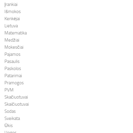
Įrankiai
Išmokos
Kenkėjai
Lietuva
Matematika
Medžiai
Mokesčiai
Pajamos
Pasaulis
Paskolos
Patarimai
Pramogos
PVM
Skačiuotuvai
Skaičiuotuvai
Sodas
Sveikata
Ūkis
Uogos