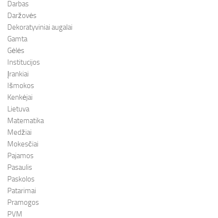
Darbas
Daržovės
Dekoratyviniai augalai
Gamta
Gėlės
Institucijos
Įrankiai
Išmokos
Kenkėjai
Lietuva
Matematika
Medžiai
Mokesčiai
Pajamos
Pasaulis
Paskolos
Patarimai
Pramogos
PVM