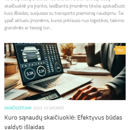
skaičiuoklė yra įrankis, leidžiantis įmonėms tiksliai apskaičiuoti
kuro išlaidas, susijusias su transporto priemonių naudojimu. Tai
ypač aktualu įmonėms, kurios priklauso nuo logistikos, tiekimo
grandinės ar tiesiog turi...
0
SKAIČIUOTUVAI
2025 10 VASARIO
Kuro sąnaudų skaičiuoklė: Efektyvus būdas
valdyti išlaidas