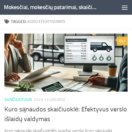
Mokesčiai, mokesčių patarimai, skaičiuoklės, straipsniai -Liepaja.lt
Skip to content
TAGGED:
KURO EFEKTYVUMAS
0
SKAIČIUOTUVAI
2025 13 VASARIO
Kuro sąnaudos skaičiuoklė: Efektyvus verslo
išlaidų valdymas
Kuro sąnaudų skaičiuoklės svarba versle Kuro sąnaudų