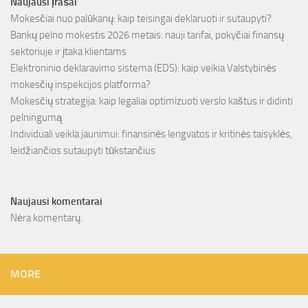
Naujausi įrašai
Mokesčiai nuo palūkanų: kaip teisingai deklaruoti ir sutaupyti?
Bankų pelno mokestis 2026 metais: nauji tarifai, pokyčiai finansų
sektoriuje ir įtaka klientams
Elektroninio deklaravimo sistema (EDS): kaip veikia Valstybinės
mokesčių inspekcijos platforma?
Mokesčių strategija: kaip legaliai optimizuoti verslo kaštus ir didinti
pelningumą
Individuali veikla jaunimui: finansinės lengvatos ir kritinės taisyklės,
leidžiančios sutaupyti tūkstančius
Naujausi komentarai
Nėra komentarų.
MORE