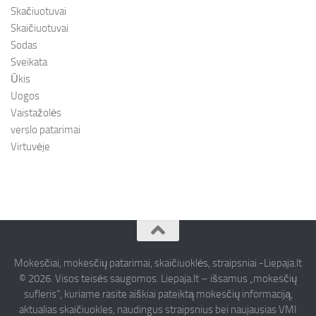
Skačiuotuvai
Skaičiuotuvai
Sodas
Sveikata
Ūkis
Uogos
Vaistažolės
verslo patarimai
Virtuvėje
Mokesčiai, mokesčių patarimai, skaičiuoklės, straipsniai -Liepaja.lt
© 2026. Visos teisės saugomos. Liepaja.lt – išsamus „mokesčių
sufleris“, kuriame rasite aiškiai pateiktą mokesčių informaciją,
aktualias skaičiuokles, naudingus straipsnius bei naujausias VMI