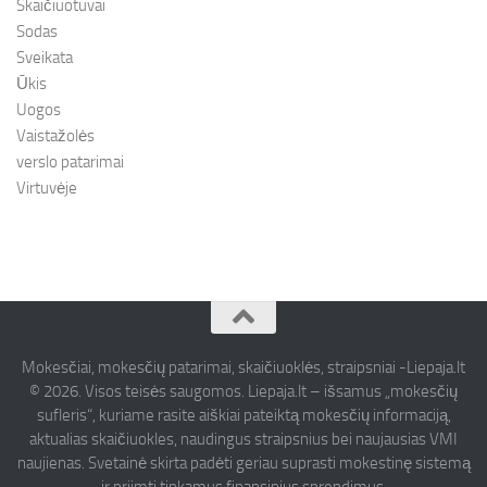
Skaičiuotuvai
Sodas
Sveikata
Ūkis
Uogos
Vaistažolės
verslo patarimai
Virtuvėje
Mokesčiai, mokesčių patarimai, skaičiuoklės, straipsniai -Liepaja.lt
© 2026. Visos teisės saugomos. Liepaja.lt – išsamus „mokesčių
sufleris“, kuriame rasite aiškiai pateiktą mokesčių informaciją,
aktualias skaičiuokles, naudingus straipsnius bei naujausias VMI
naujienas. Svetainė skirta padėti geriau suprasti mokestinę sistemą