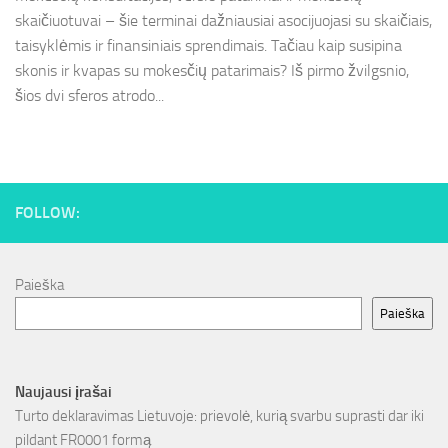
skaičiuotuvai – šie terminai dažniausiai asocijuojasi su skaičiais,
taisyklėmis ir finansiniais sprendimais. Tačiau kaip susipina
skonis ir kvapas su mokesčių patarimais? Iš pirmo žvilgsnio,
šios dvi sferos atrodo...
FOLLOW:
Paieška
Paieška
Naujausi įrašai
Turto deklaravimas Lietuvoje: prievolė, kurią svarbu suprasti dar iki
pildant FR0001 formą