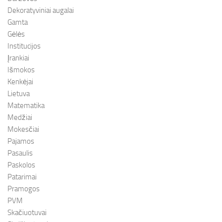
Dekoratyviniai augalai
Gamta
Gėlės
Institucijos
Įrankiai
Išmokos
Kenkėjai
Lietuva
Matematika
Medžiai
Mokesčiai
Pajamos
Pasaulis
Paskolos
Patarimai
Pramogos
PVM
Skačiuotuvai