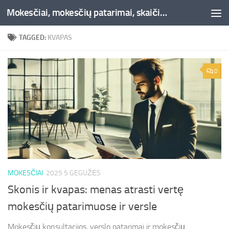
Mokesčiai, mokesčių patarimai, skaičiuoklės, straipsniai -Liepaja.lt
Skip to content
TAGGED:
KVAPAS
0
MOKESČIAI
2025 5 GEGUŽĖS
Skonis ir kvapas: menas atrasti vertę
mokesčių patarimuose ir versle
Mokesčių konsultacijos, verslo patarimai ir mokesčių