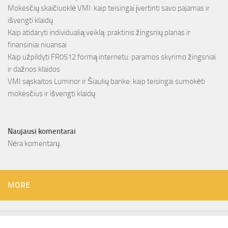
Mokesčių skaičiuoklė VMI: kaip teisingai įvertinti savo pajamas ir
išvengti klaidų
Kaip atidaryti individualią veiklą: praktinis žingsnių planas ir
finansiniai niuansai
Kaip užpildyti FR0512 formą internetu: paramos skyrimo žingsniai
ir dažnos klaidos
VMI sąskaitos Luminor ir Šiaulių banke: kaip teisingai sumokėti
mokesčius ir išvengti klaidų
Naujausi komentarai
Nėra komentarų.
MORE