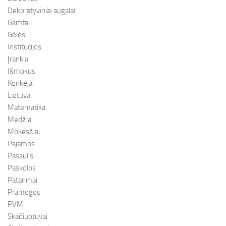
Dekoratyviniai augalai
Gamta
Gėlės
Institucijos
Įrankiai
Išmokos
Kenkėjai
Lietuva
Matematika
Medžiai
Mokesčiai
Pajamos
Pasaulis
Paskolos
Patarimai
Pramogos
PVM
Skačiuotuvai