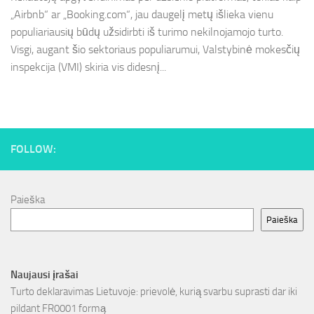
„Airbnb“ ar „Booking.com“, jau daugelį metų išlieka vienu
populiariausių būdų užsidirbti iš turimo nekilnojamojo turto.
Visgi, augant šio sektoriaus populiarumui, Valstybinė mokesčių
inspekcija (VMI) skiria vis didesnį...
FOLLOW:
Paieška
Paieška
Naujausi įrašai
Turto deklaravimas Lietuvoje: prievolė, kurią svarbu suprasti dar iki
pildant FR0001 formą