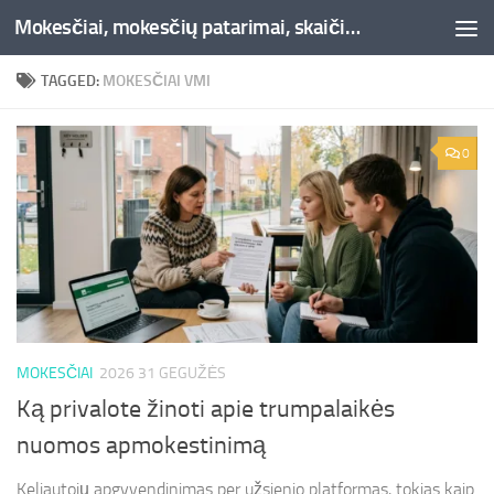
Mokesčiai, mokesčių patarimai, skaičiuoklės, straipsniai -Liepaja.lt
Skip to content
TAGGED:
MOKESČIAI VMI
0
MOKESČIAI
2026 31 GEGUŽĖS
Ką privalote žinoti apie trumpalaikės
nuomos apmokestinimą
Keliautojų apgyvendinimas per užsienio platformas, tokias kaip