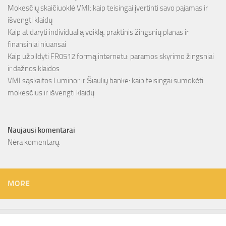
Mokesčių skaičiuoklė VMI: kaip teisingai įvertinti savo pajamas ir
išvengti klaidų
Kaip atidaryti individualią veiklą: praktinis žingsnių planas ir
finansiniai niuansai
Kaip užpildyti FR0512 formą internetu: paramos skyrimo žingsniai
ir dažnos klaidos
VMI sąskaitos Luminor ir Šiaulių banke: kaip teisingai sumokėti
mokesčius ir išvengti klaidų
Naujausi komentarai
Nėra komentarų.
MORE