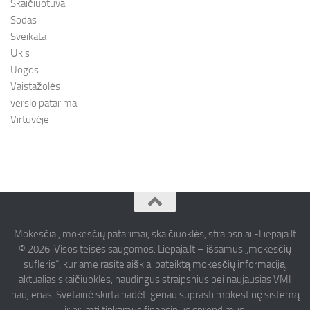
Skaičiuotuvai
Sodas
Sveikata
Ūkis
Uogos
Vaistažolės
verslo patarimai
Virtuvėje
Mokesčiai, mokesčių patarimai, skaičiuoklės, straipsniai -Liepaja.lt
© 2026. Visos teisės saugomos. Liepaja.lt – išsamus „mokesčių
sufleris“, kuriame rasite aiškiai pateiktą mokesčių informaciją,
aktualias skaičiuokles, naudingus straipsnius bei naujausias VMI
naujienas. Svetainė skirta padėti geriau suprasti mokestinę sistemą