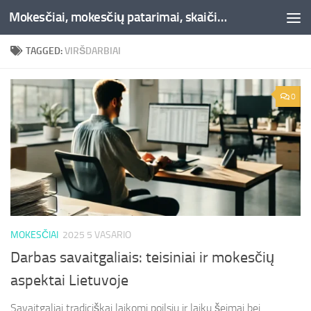
Mokesčiai, mokesčių patarimai, skaičiuoklės, straipsniai -Liepaja.lt
Skip to content
TAGGED:
VIRŠDARBIAI
0
MOKESČIAI
2025 5 VASARIO
Darbas savaitgaliais: teisiniai ir mokesčių
aspektai Lietuvoje
Savaitgaliai tradiciškai laikomi poilsiu ir laiku šeimai bei