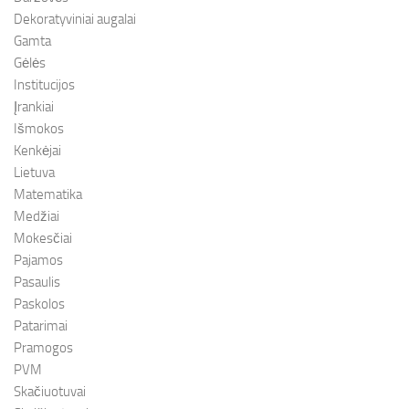
Dekoratyviniai augalai
Gamta
Gėlės
Institucijos
Įrankiai
Išmokos
Kenkėjai
Lietuva
Matematika
Medžiai
Mokesčiai
Pajamos
Pasaulis
Paskolos
Patarimai
Pramogos
PVM
Skačiuotuvai