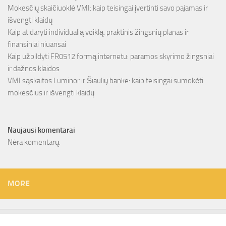
Mokesčių skaičiuoklė VMI: kaip teisingai įvertinti savo pajamas ir
išvengti klaidų
Kaip atidaryti individualią veiklą: praktinis žingsnių planas ir
finansiniai niuansai
Kaip užpildyti FR0512 formą internetu: paramos skyrimo žingsniai
ir dažnos klaidos
VMI sąskaitos Luminor ir Šiaulių banke: kaip teisingai sumokėti
mokesčius ir išvengti klaidų
Naujausi komentarai
Nėra komentarų.
MORE