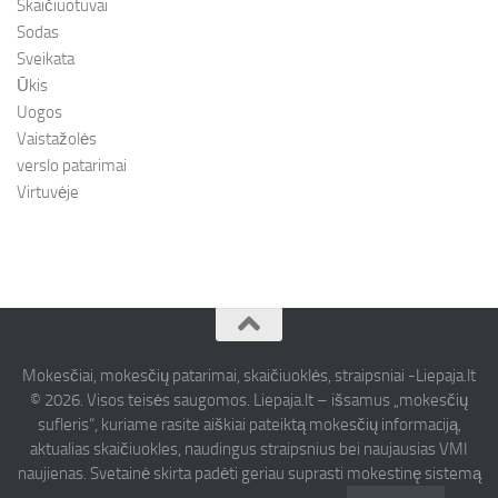
Skaičiuotuvai
Sodas
Sveikata
Ūkis
Uogos
Vaistažolės
verslo patarimai
Virtuvėje
Mokesčiai, mokesčių patarimai, skaičiuoklės, straipsniai -Liepaja.lt
© 2026. Visos teisės saugomos. Liepaja.lt – išsamus „mokesčių
sufleris“, kuriame rasite aiškiai pateiktą mokesčių informaciją,
aktualias skaičiuokles, naudingus straipsnius bei naujausias VMI
naujienas. Svetainė skirta padėti geriau suprasti mokestinę sistemą