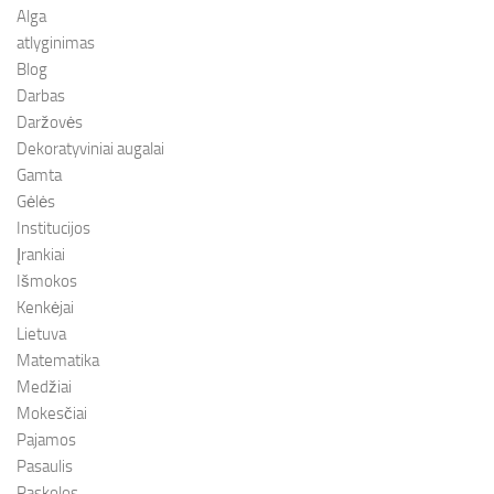
Alga
atlyginimas
Blog
Darbas
Daržovės
Dekoratyviniai augalai
Gamta
Gėlės
Institucijos
Įrankiai
Išmokos
Kenkėjai
Lietuva
Matematika
Medžiai
Mokesčiai
Pajamos
Pasaulis
Paskolos