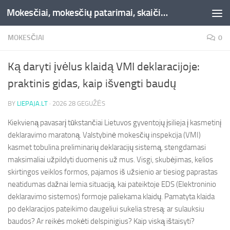
Mokesčiai, mokesčių patarimai, skaičiuoklės, straipsniai -Liepaja.lt
Skip to content
MOKESČIAI
0
Ką daryti įvėlus klaidą VMI deklaracijoje:
praktinis gidas, kaip išvengti baudų
BY
LIEPAJA.LT
·
2026 28 GEGUŽĖS
Kiekvieną pavasarį tūkstančiai Lietuvos gyventojų įsilieja į kasmetinį
deklaravimo maratoną. Valstybinė mokesčių inspekcija (VMI)
kasmet tobulina preliminarių deklaracijų sistemą, stengdamasi
maksimaliai užpildyti duomenis už mus. Visgi, skubėjimas, kelios
skirtingos veiklos formos, pajamos iš užsienio ar tiesiog paprastas
neatidumas dažnai lemia situaciją, kai pateiktoje EDS (Elektroninio
deklaravimo sistemos) formoje paliekama klaidų. Pamatyta klaida
po deklaracijos pateikimo daugeliui sukelia stresą: ar sulauksiu
baudos? Ar reikės mokėti delspinigius? Kaip viską ištaisyti?