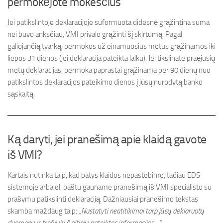
permokėjote mokesčius
Jei patikslintoje deklaracijoje suformuota didesnė grąžintina suma
nei buvo anksčiau, VMI privalo grąžinti šį skirtumą. Pagal
galiojančią tvarką, permokos už einamuosius metus grąžinamos iki
liepos 31 dienos (jei deklaracija pateikta laiku). Jei tikslinate praėjusių
metų deklaracijas, permoka paprastai grąžinama per 90 dienų nuo
patikslintos deklaracijos pateikimo dienos į jūsų nurodytą banko
sąskaitą.
Ką daryti, jei pranešimą apie klaidą gavote
iš VMI?
Kartais nutinka taip, kad patys klaidos nepastebime, tačiau EDS
sistemoje arba el. paštu gauname pranešimą iš VMI specialisto su
prašymu patikslinti deklaraciją. Dažniausiai pranešimo tekstas
skamba maždaug taip:
„Nustatyti neatitikimai tarp jūsų deklaruotų