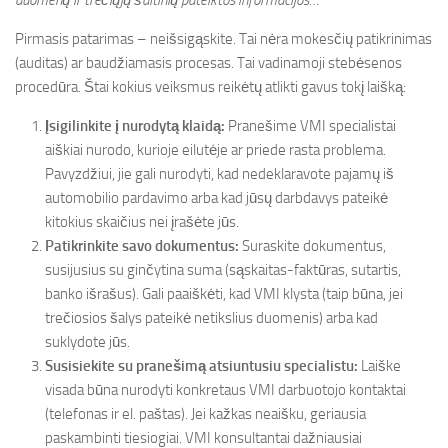
duomenų ir trečiųjų šaltinių pateiktos informacijos…“
Pirmasis patarimas – neišsigąskite. Tai nėra mokesčių patikrinimas
(auditas) ar baudžiamasis procesas. Tai vadinamoji stebėsenos
procedūra. Štai kokius veiksmus reikėtų atlikti gavus tokį laišką:
Įsigilinkite į nurodytą klaidą:
Pranešime VMI specialistai
aiškiai nurodo, kurioje eilutėje ar priede rasta problema.
Pavyzdžiui, jie gali nurodyti, kad nedeklaravote pajamų iš
automobilio pardavimo arba kad jūsų darbdavys pateikė
kitokius skaičius nei įrašėte jūs.
Patikrinkite savo dokumentus:
Suraskite dokumentus,
susijusius su ginčytina suma (sąskaitas-faktūras, sutartis,
banko išrašus). Gali paaiškėti, kad VMI klysta (taip būna, jei
trečiosios šalys pateikė netikslius duomenis) arba kad
suklydote jūs.
Susisiekite su pranešimą atsiuntusiu specialistu:
Laiške
visada būna nurodyti konkretaus VMI darbuotojo kontaktai
(telefonas ir el. paštas). Jei kažkas neaišku, geriausia
paskambinti tiesiogiai. VMI konsultantai dažniausiai