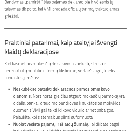
Bandymas „pamiršti“ šias pajamas deklaracijoje ir vėlesnis jų
taisymas tik po to, kai VMI pradeda oficialų tyrimą, traktuojamas
griežtai.
Praktiniai patarimai, kaip ateityje išvengti
klaidų deklaracijose
Kad kasmetinis mokesčių deklaravimas nekeltų streso ir
nereikalautų nuolatinio formų tikslinimo, verta išsiugdyti kelis
paprastus įpročius:
Neskubėkite pateikti deklaracijos pirmosiomis kovo
dienomis:
Nors noras greičiau atgauti mokesčių permoką yra
didelis, bankai, draudimo bendrovės ir aukštosios mokyklos
duomenis VMI gali teikti iki kovo vidurio ar net pabaigos.
Palaukite, kol sistema bus pilnai suformuota.
Nuolat veskite pajamų ir išlaidų žurnalą:
Jei dirbate pagal