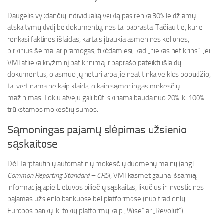
Daugelis vykdančių individualią veiklą pasirenka 30% leidžiamų
atskaitymų dydį be dokumentų, nes tai paprasta. Tačiau tie, kurie
renkasi faktines išlaidas, kartais įtraukia asmenines keliones,
pirkinius šeimai ar pramogas, tikėdamiesi, kad „niekas netikrins“. Jei
VMI atlieka kryžminį patikrinimą ir paprašo pateikti išlaidų
dokumentus, o asmuo jų neturi arba jie neatitinka veiklos pobūdžio,
tai vertinama ne kaip klaida, o kaip sąmoningas mokesčių
mažinimas. Tokiu atveju gali būti skiriama bauda nuo 20% iki 100%
trūkstamos mokesčių sumos.
Sąmoningas pajamų slėpimas užsienio
sąskaitose
Dėl Tarptautinių automatinių mokesčių duomenų mainų (angl.
Common Reporting Standard – CRS
), VMI kasmet gauna išsamią
informaciją apie Lietuvos piliečių sąskaitas, likučius ir investicines
pajamas užsienio bankuose bei platformose (nuo tradicinių
Europos bankų iki tokių platformų kaip „Wise“ ar „Revolut“).