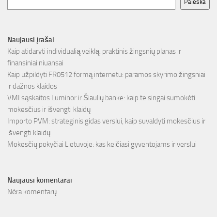
Paieška
Naujausi įrašai
Kaip atidaryti individualią veiklą: praktinis žingsnių planas ir
finansiniai niuansai
Kaip užpildyti FR0512 formą internetu: paramos skyrimo žingsniai
ir dažnos klaidos
VMI sąskaitos Luminor ir Šiaulių banke: kaip teisingai sumokėti
mokesčius ir išvengti klaidų
Importo PVM: strateginis gidas verslui, kaip suvaldyti mokesčius ir
išvengti klaidų
Mokesčių pokyčiai Lietuvoje: kas keičiasi gyventojams ir verslui
Naujausi komentarai
Nėra komentarų.