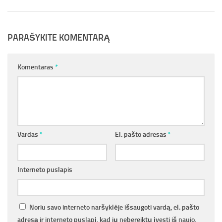
PARAŠYKITE KOMENTARĄ
Komentaras
*
Vardas
*
El. pašto adresas
*
Interneto puslapis
Noriu savo interneto naršyklėje išsaugoti vardą, el. pašto
adresą ir interneto puslapį, kad jų nebereiktų įvesti iš naujo,