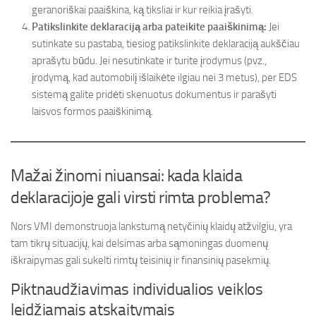
geranoriškai paaiškina, ką tiksliai ir kur reikia įrašyti.
Patikslinkite deklaraciją arba pateikite paaiškinimą:
Jei
sutinkate su pastaba, tiesiog patikslinkite deklaraciją aukščiau
aprašytu būdu. Jei nesutinkate ir turite įrodymus (pvz.,
įrodymą, kad automobilį išlaikėte ilgiau nei 3 metus), per EDS
sistemą galite pridėti skenuotus dokumentus ir parašyti
laisvos formos paaiškinimą.
Mažai žinomi niuansai: kada klaida
deklaracijoje gali virsti rimta problema?
Nors VMI demonstruoja lankstumą netyčinių klaidų atžvilgiu, yra
tam tikrų situacijų, kai delsimas arba sąmoningas duomenų
iškraipymas gali sukelti rimtų teisinių ir finansinių pasekmių.
Piktnaudžiavimas individualios veiklos
leidžiamais atskaitymais