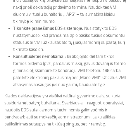
individualią veiklą, pildykite žurnalą kas mėnesį, o ne paskutinę
naktį prieš deklaracijų pridavimo terminą. Naudokitės VMI
siūlomu virtualiu buhalteriu „i.APS“ – tai sumažina klaidų
tikimybę iki minimumo.
Tikrinkite pranešimus EDS sistemoje:
Nusistatykite EDS
nustatymuose, kad pranešimai apie pasikeitusius dokumentų
statusus ar VMI užklausas ateitų į jūsų asmeninį el. paštą, kurį
tikrinate kasdien.
Konsultuokitės nemokamai:
Jei abejojate dėl tam tikros
formos pildymo (pvz., pardavus mišką, gavus dovaną iš tolimo
giminaičio), skambinkite bendruoju VMI telefonu 1882 arba
pateikite elektroninį paklausimą per „Mano VMI“. Oficialus VMI
atsakymas apsaugos jus nuo galimų baudų ateityje.
Klaidos deklaracijose yra visiškai natūrali gyvenimo dalis, su kuria
susiduria net patyrę buhalteriai. Svarbiausia – reaguoti operatyviai,
naudotis EDS suteikiamomis techninėmis galimybėmis ir
bendradarbiauti su mokesčių administratoriumi. Laiku atliktas
patikslinimas sutaupys ne tik jūsų pinigus, bet ir ramybę.