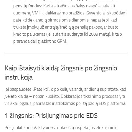
pensijų fondus:
Kartais trečiosios šalys nespėja pateikti
duomenų VMI iki deklaravimo pradžios. Gyventojai, skubėdami
pateikti deklaraciją pirmosiomis dienomis, nepastebi, kad
trūksta įmokų už antrąją/trečiąją pensijų pakopą ar būsto
kredito palūkanas (jei sutartis sudaryta iki 2009 metų), ir taip
praranda dalį grąžintino GPM.
Kaip ištaisyti klaidą: žingsnis po žingsnio
instrukcija
Jei paspaudėte „Pateikti“, o po kelių valandų ar dienų supratote, kad
įvėlėte klaidą – nepanikuokite. Deklaracijos tikslinimo procesas yra
visiškai legalus, paprastas ir atliekamas per tą pačią EDS platformą.
1 žingsnis: Prisijungimas prie EDS
Prisijunkite prie Valstybinės mokesčių inspekcijos elektroninio