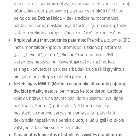
tam tikromis išimtimis dėl gyvenamosios vietos deklaravimo),
būtina deklaruoti pardavimo pajamas ir sumokėti GPM nuo
pelno dalies. Dažna klaida – deklaracijoje nurodoma visa
pardavimo suma, neįskaičiuojant turto įsigijimo išlaidų, todėl
sistema preliminariai apskaičiuoja milžiniškus mokesčius.
Kriptovaliutų ir investicinės pajamos:
Prekyba akcijomis, CFD
instrumentais ar kriptovaliutomis per užsienio platformas
(pvz., „Revolut“, „eToro“, „Binance“) automatiškai VMI
sistemose neatsispindi. Gyventojai dažnai nežino, kaip
teisingai konvertuoti valiutas arba deklaruoja tik išgrynintus
pinigus, o ne pelną iš uždarytų pozicijų.
Neteisingas MNPD (Metinio neapmokestinamojo pajamų
dydžio) pritaikymas:
Jei per metus keitėte darbą, turėjote
kelis darbdavius arba gavote papildomų pajamų (pvz., ligos
pašalpą iš „Sodros“), pritaikytas NPD metų eigoje gali
nesutapti su metiniu. Jei pasirenkama „aklai“ patvirtinti
deklaraciją nepatikrinus perskaičiuotų eilučių, gali likti skola
valstybei arba atvirkščiai – permoka.
Panaudotos lengvatos už studijas, gyvybės draudimą ar