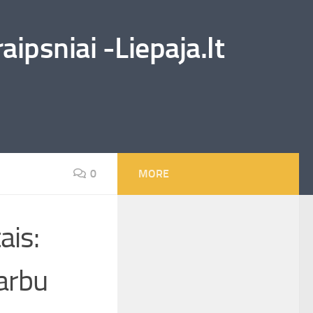
ipsniai -Liepaja.lt
0
MORE
is:
varbu