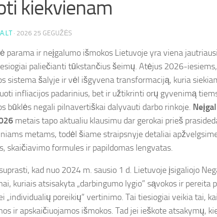
oti kiekvienam
A.LT
·
2026 25 GEGUŽĖS
nė parama ir neįgalumo išmokos Lietuvoje yra viena jautriausi
iesiogiai paliečianti tūkstančius šeimų. Atėjus 2026-iesiems,
s sistema šalyje ir vėl išgyvena transformaciją, kuria siekia
oti infliacijos padarinius, bet ir užtikrinti orų gyvenimą tiems
s būklės negali pilnavertiškai dalyvauti darbo rinkoje.
Neįga
2026
metais tapo aktualiu klausimu dar gerokai prieš praside
iniams metams, todėl šiame straipsnyje detaliai apžvelgsim
s, skaičiavimo formules ir papildomas lengvatas.
suprasti, kad nuo 2024 m. sausio 1 d. Lietuvoje įsigaliojo Ne
mai, kuriais atsisakyta „darbingumo lygio” sąvokos ir pereita 
ei „individualių poreikių” vertinimo. Tai tiesiogiai veikia tai, 
mos ir apskaičiuojamos išmokos. Tad jei ieškote atsakymų, kie