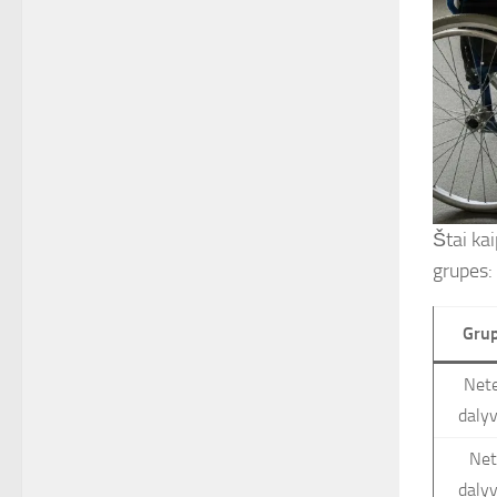
Štai ka
grupes:
Grup
Net
dalyv
Net
dalyv