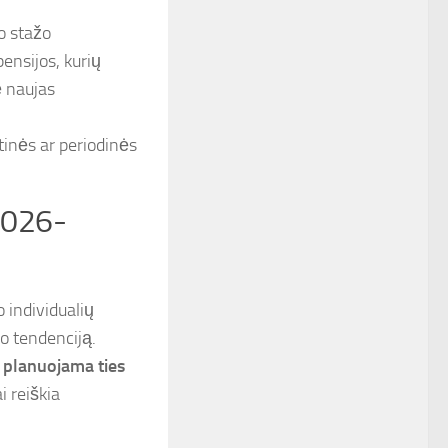
o stažo
ensijos, kurių
ė naujas
tinės ar periodinės
2026-
o individualių
o tendenciją.
 planuojama ties
i reiškia