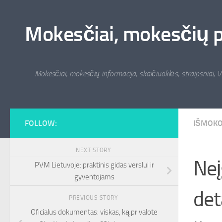
Skip to content
Mokesčiai, mokesčių pat
Mokesčiai, mokesčių informacija, skaičiuoklės, straipsniai, V
FOLLOW:
IŠMOK
NEXT STORY
Neį
PVM Lietuvoje: praktinis gidas verslui ir
gyventojams
det
PREVIOUS STORY
Oficialus dokumentas: viskas, ką privalote