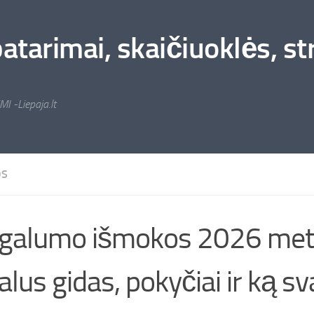
arimai, skaičiuoklės, stra
MI -Liepaja.lt
OS
galumo išmokos 2026 meta
alus gidas, pokyčiai ir ką s