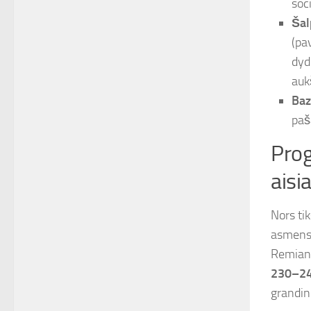
soc
Šal
(pa
dyd
auk
Baz
paš
Prog
aisi
Nors tik
asmens 
Remiant
230–24
grandin