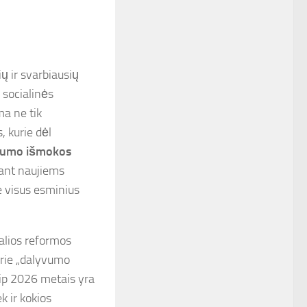
ų ir svarbiausių
 socialinės
ma ne tik
, kurie dėl
lumo išmokos
dant naujiems
e visus esminius
galios reformos
prie „dalyvumo
kaip 2026 metais yra
k ir kokios