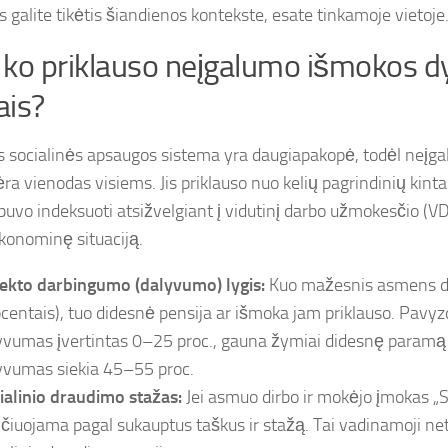
 galite tikėtis šiandienos kontekste, esate tinkamoje vietoje
ko priklauso neįgalumo išmokos d
ais?
s socialinės apsaugos sistema yra daugiapakopė, todėl neįg
ėra vienodas visiems. Jis priklauso nuo kelių pagrindinių kin
buvo indeksuoti atsižvelgiant į vidutinį darbo užmokesčio (V
ekonominę situaciją.
ekto darbingumo (dalyvumo) lygis:
Kuo mažesnis asmens 
ocentais), tuo didesnė pensija ar išmoka jam priklauso. Pavyz
yvumas įvertintas 0–25 proc., gauna žymiai didesnę paramą n
yvumas siekia 45–55 proc.
ialinio draudimo stažas:
Jei asmuo dirbo ir mokėjo įmokas „So
ičiuojama pagal sukauptus taškus ir stažą. Tai vadinamoji n