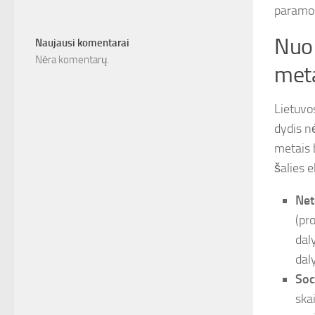
paramos
Nuo 
Naujausi komentarai
Nėra komentarų.
met
Lietuvo
dydis n
metais 
šalies 
Net
(pr
dal
dal
Soc
ska