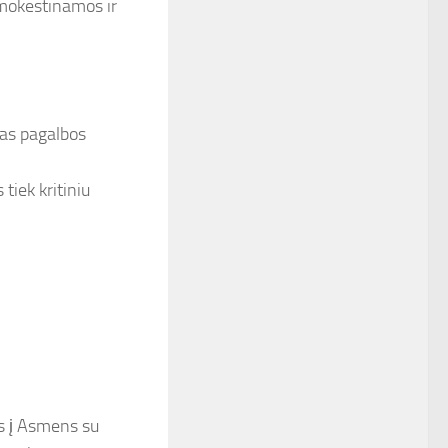
pmokestinamos ir
as pagalbos
tiek kritiniu
is į Asmens su