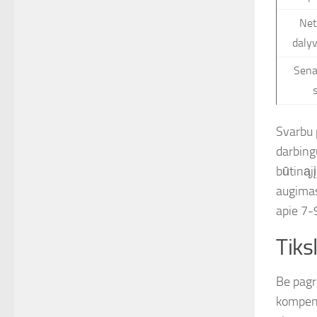
Net
dalyv
Sena
Svarbu 
darbing
būtinąjį
augimas
apie 7-
Tiks
Be pagr
kompensa