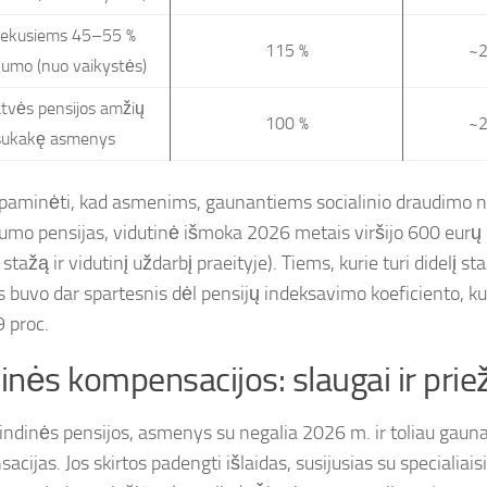
ekusiems 45–55 %
115 %
~2
umo (nuo vaikystės)
tvės pensijos amžių
100 %
~2
sukakę asmenys
paminėti, kad asmenims, gaunantiems socialinio draudimo n
umo pensijas, vidutinė išmoka 2026 metais viršijo 600 eurų r
 stažą ir vidutinį uždarbį praeityje). Tiems, kurie turi didelį st
 buvo dar spartesnis dėl pensijų indeksavimo koeficiento, ku
9 proc.
linės kompensacijos: slaugai ir prie
indinės pensijos, asmenys su negalia 2026 m. ir toliau gauna
cijas. Jos skirtos padengti išlaidas, susijusias su specialiaisi