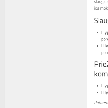
slauga 
jos mo
Slau
I ly
por
II l
por
Prie
kom
I ly
II l
Patarim