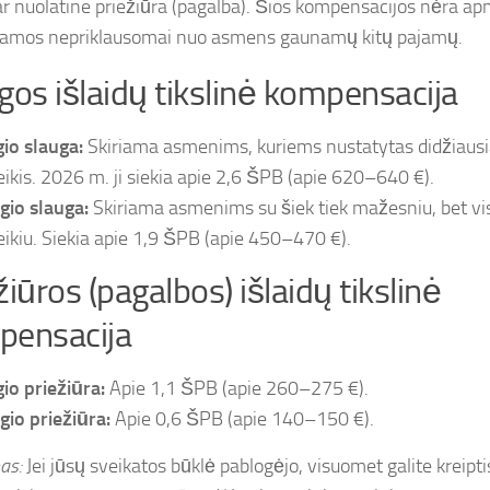
ar nuolatine priežiūra (pagalba). Šios kompensacijos nėra a
kamos nepriklausomai nuo asmens gaunamų kitų pajamų.
gos išlaidų tikslinė kompensacija
gio slauga:
Skiriama asmenims, kuriems nustatytas didžiausi
eikis. 2026 m. ji siekia apie 2,6 ŠPB (apie 620–640 €).
ygio slauga:
Skiriama asmenims su šiek tiek mažesniu, bet vis 
eikiu. Siekia apie 1,9 ŠPB (apie 450–470 €).
žiūros (pagalbos) išlaidų tikslinė
pensacija
gio priežiūra:
Apie 1,1 ŠPB (apie 260–275 €).
ygio priežiūra:
Apie 0,6 ŠPB (apie 140–150 €).
as:
Jei jūsų sveikatos būklė pablogėjo, visuomet galite kreipt