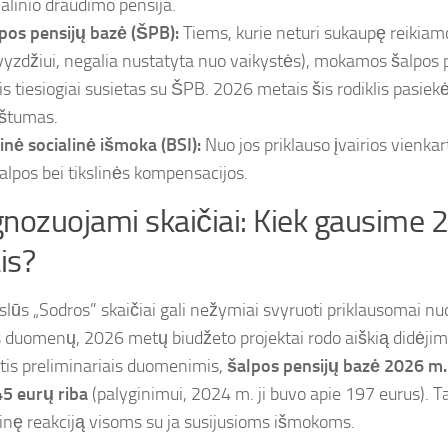
ialinio draudimo pensija.
pos pensijų bazė (ŠPB):
Tiems, kurie neturi sukaupę reikiam
vyzdžiui, negalia nustatyta nuo vaikystės), mokamos šalpos p
is tiesiogiai susietas su ŠPB. 2026 metais šis rodiklis pasiek
štumas.
inė socialinė išmoka (BSI):
Nuo jos priklauso įvairios vienkar
alpos bei tikslinės kompensacijos.
nozuojami skaičiai: Kiek gausime 
ais?
slūs „Sodros” skaičiai gali nežymiai svyruoti priklausomai nu
duomenų, 2026 metų biudžeto projektai rodo aiškią didėjim
is preliminariais duomenimis,
šalpos pensijų bazė 2026 m.
5 eurų riba
(palyginimui, 2024 m. ji buvo apie 197 eurus). Ta
inę reakciją visoms su ja susijusioms išmokoms.