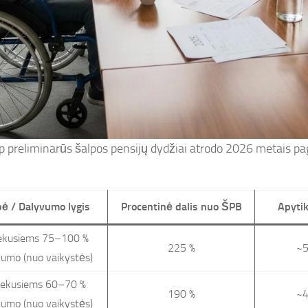
ip preliminarūs šalpos pensijų dydžiai atrodo 2026 metais p
ė / Dalyvumo lygis
Procentinė dalis nuo ŠPB
Apytik
ekusiems 75–100 %
225 %
~5
umo (nuo vaikystės)
ekusiems 60–70 %
190 %
~4
umo (nuo vaikystės)