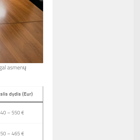
agal asmenų
slis dydis (Eur)
40 – 550 €
50 – 465 €