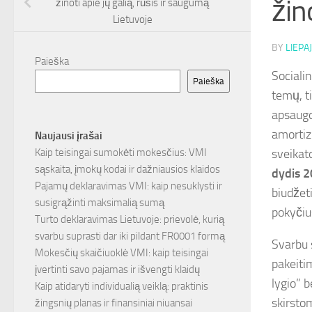
žin
žinoti apie jų galią, rūšis ir saugumą
Lietuvoje
BY
LIEPAJ
Paieška
Sociali
Paieška
temų, t
apsaugo
amortizu
Naujausi įrašai
sveikato
Kaip teisingai sumokėti mokesčius: VMI
sąskaita, įmokų kodai ir dažniausios klaidos
dydis 
Pajamų deklaravimas VMI: kaip nesuklysti ir
biudžet
susigrąžinti maksimalią sumą
pokyčiu
Turto deklaravimas Lietuvoje: prievolė, kurią
svarbu suprasti dar iki pildant FR0001 formą
Svarbu 
Mokesčių skaičiuoklė VMI: kaip teisingai
pakeiti
įvertinti savo pajamas ir išvengti klaidų
lygio” b
Kaip atidaryti individualią veiklą: praktinis
skirsto
žingsnių planas ir finansiniai niuansai