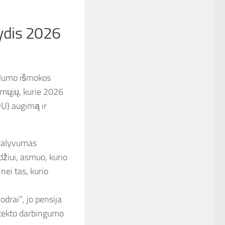
.
ydis 2026
alumo išmokos
tamųjų, kurie 2026
DU) augimą ir
dalyvumas
džiui, asmuo, kurio
ei tas, kurio
drai”, jo pensija
etekto darbingumo