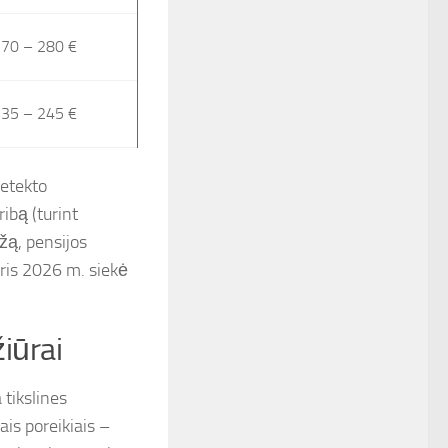
70 – 280 €
35 – 245 €
etekto
ibą (turint
ažą, pensijos
ris 2026 m. siekė
žiūrai
 tikslines
ais poreikiais –