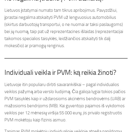
Lietuvos įstatymai numato tam tikrus apribojimus. Pavyzdžiui,
įprastai negalima atskaityti PVM už lengvuosius automobilius
(skirtus darbuotojų transportui, o ne nuomai ar taksi paslaugoms)
bei jų nuomą, taip pat už reprezentacines išlaidas (reprezentacijai
taikomos specialios taisyklės, leidžiančios atskaityti tik dalį
mokesčio) ar pramogų renginius.
Individuali veikla ir PVM: ką reikia žinoti?
Lietuvoje itin populiaru dirbti savarankiškai – pagal individualios
veiklos pažymą arba verslo liudijimą. Čia galioja lygiai tokios pačios
PVM taisyklės kaip ir uždarosioms akcinėms bendrovėms (UAB) ar
mažosioms bendrijoms (MB). Kai gyventojo pajamos iš vykdomos
veiklos per 12 mėnesių viršija 55 000 eurų, jis privalo registruotis
PVM mokėtoju kaip fizinis asmuo.
Tapimas PVM mokėtoju individualioje veikloje atneša papildomų