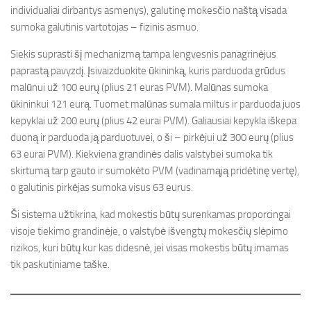
individualiai dirbantys asmenys), galutinę mokesčio naštą visada
sumoka galutinis vartotojas – fizinis asmuo.
Siekis suprasti šį mechanizmą tampa lengvesnis panagrinėjus
paprastą pavyzdį. Įsivaizduokite ūkininką, kuris parduoda grūdus
malūnui už 100 eurų (plius 21 euras PVM). Malūnas sumoka
ūkininkui 121 eurą. Tuomet malūnas sumala miltus ir parduoda juos
kepyklai už 200 eurų (plius 42 eurai PVM). Galiausiai kepykla iškepa
duoną ir parduoda ją parduotuvei, o ši – pirkėjui už 300 eurų (plius
63 eurai PVM). Kiekviena grandinės dalis valstybei sumoka tik
skirtumą tarp gauto ir sumokėto PVM (vadinamąją pridėtinę vertę),
o galutinis pirkėjas sumoka visus 63 eurus.
Ši sistema užtikrina, kad mokestis būtų surenkamas proporcingai
visoje tiekimo grandinėje, o valstybė išvengtų mokesčių slėpimo
rizikos, kuri būtų kur kas didesnė, jei visas mokestis būtų imamas
tik paskutiniame taške.