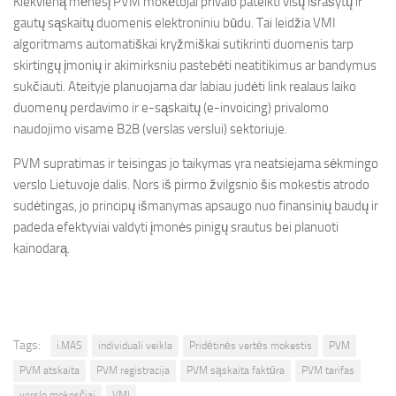
Kiekvieną mėnesį PVM mokėtojai privalo pateikti visų išrašytų ir
gautų sąskaitų duomenis elektroniniu būdu. Tai leidžia VMI
algoritmams automatiškai kryžmiškai sutikrinti duomenis tarp
skirtingų įmonių ir akimirksniu pastebėti neatitikimus ar bandymus
sukčiauti. Ateityje planuojama dar labiau judėti link realaus laiko
duomenų perdavimo ir e-sąskaitų (e-invoicing) privalomo
naudojimo visame B2B (verslas verslui) sektoriuje.
PVM supratimas ir teisingas jo taikymas yra neatsiejama sėkmingo
verslo Lietuvoje dalis. Nors iš pirmo žvilgsnio šis mokestis atrodo
sudėtingas, jo principų išmanymas apsaugo nuo finansinių baudų ir
padeda efektyviai valdyti įmonės pinigų srautus bei planuoti
kainodarą.
Tags:
i.MAS
individuali veikla
Pridėtinės vertės mokestis
PVM
PVM atskaita
PVM registracija
PVM sąskaita faktūra
PVM tarifas
verslo mokesčiai
VMI