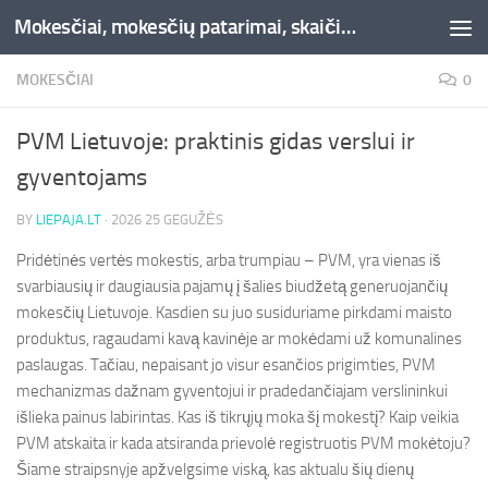
Mokesčiai, mokesčių patarimai, skaičiuoklės, straipsniai -Liepaja.lt
Skip to content
MOKESČIAI
0
PVM Lietuvoje: praktinis gidas verslui ir
gyventojams
BY
LIEPAJA.LT
·
2026 25 GEGUŽĖS
Pridėtinės vertės mokestis, arba trumpiau – PVM, yra vienas iš
svarbiausių ir daugiausia pajamų į šalies biudžetą generuojančių
mokesčių Lietuvoje. Kasdien su juo susiduriame pirkdami maisto
produktus, ragaudami kavą kavinėje ar mokėdami už komunalines
paslaugas. Tačiau, nepaisant jo visur esančios prigimties, PVM
mechanizmas dažnam gyventojui ir pradedančiajam verslininkui
išlieka painus labirintas. Kas iš tikrųjų moka šį mokestį? Kaip veikia
PVM atskaita ir kada atsiranda prievolė registruotis PVM mokėtoju?
Šiame straipsnyje apžvelgsime viską, kas aktualu šių dienų