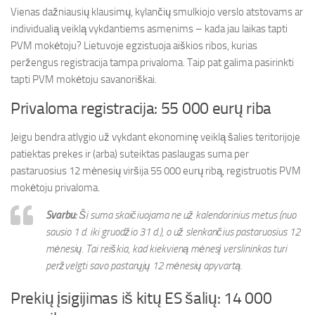
Vienas dažniausių klausimų, kylančių smulkiojo verslo atstovams ar
individualią veiklą vykdantiems asmenims – kada jau laikas tapti
PVM mokėtoju? Lietuvoje egzistuoja aiškios ribos, kurias
peržengus registracija tampa privaloma. Taip pat galima pasirinkti
tapti PVM mokėtoju savanoriškai.
Privaloma registracija: 55 000 eurų riba
Jeigu bendra atlygio už vykdant ekonominę veiklą šalies teritorijoje
patiektas prekes ir (arba) suteiktas paslaugas suma per
pastaruosius 12 mėnesių viršija 55 000 eurų ribą, registruotis PVM
mokėtoju privaloma.
Svarbu:
Ši suma skaičiuojama ne už kalendorinius metus (nuo
sausio 1 d. iki gruodžio 31 d.), o už slenkančius pastaruosius 12
mėnesių. Tai reiškia, kad kiekvieną mėnesį verslininkas turi
peržvelgti savo pastarųjų 12 mėnesių apyvartą.
Prekių įsigijimas iš kitų ES šalių: 14 000