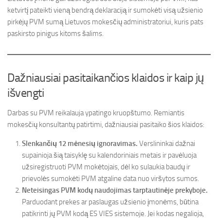
ketvirtį pateikti vieną bendrą deklaraciją ir sumokėti visą užsienio
pirkėjų PVM sumą Lietuvos mokesčių administratoriui, kuris pats
paskirsto pinigus kitoms šalims.
Dažniausiai pasitaikančios klaidos ir kaip jų
išvengti
Darbas su PVM reikalauja ypatingo kruopštumo. Remiantis
mokesčių konsultantų patirtimi, dažniausiai pasitaiko šios klaidos:
Slenkančių 12 mėnesių ignoravimas.
Verslininkai dažnai
supainioja šią taisyklę su kalendoriniais metais ir pavėluoja
užsiregistruoti PVM mokėtojais, dėl ko sulaukia baudų ir
prievolės sumokėti PVM atgaline data nuo viršytos sumos.
Neteisingas PVM kodų naudojimas tarptautinėje prekyboje.
Parduodant prekes ar paslaugas užsienio įmonėms, būtina
patikrinti jų PVM kodą ES VIES sistemoje. Jei kodas negalioja,