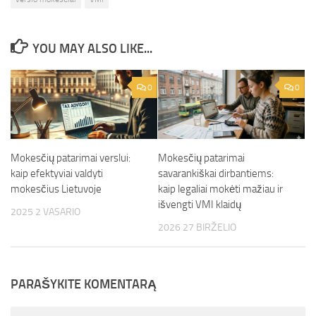
YOU MAY ALSO LIKE...
0
0
Mokesčių patarimai verslui:
Mokesčių patarimai
kaip efektyviai valdyti
savarankiškai dirbantiems:
mokesčius Lietuvoje
kaip legaliai mokėti mažiau ir
išvengti VMI klaidų
2025 2 VASARIO
2026 27 BIRŽELIO
PARAŠYKITE KOMENTARĄ