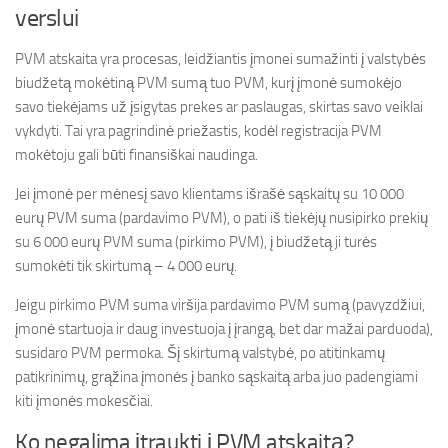
verslui
PVM atskaita yra procesas, leidžiantis įmonei sumažinti į valstybės
biudžetą mokėtiną PVM sumą tuo PVM, kurį įmonė sumokėjo
savo tiekėjams už įsigytas prekes ar paslaugas, skirtas savo veiklai
vykdyti. Tai yra pagrindinė priežastis, kodėl registracija PVM
mokėtoju gali būti finansiškai naudinga.
Jei įmonė per mėnesį savo klientams išrašė sąskaitų su 10 000
eurų PVM suma (pardavimo PVM), o pati iš tiekėjų nusipirko prekių
su 6 000 eurų PVM suma (pirkimo PVM), į biudžetą ji turės
sumokėti tik skirtumą – 4 000 eurų.
Jeigu pirkimo PVM suma viršija pardavimo PVM sumą (pavyzdžiui,
įmonė startuoja ir daug investuoja į įrangą, bet dar mažai parduoda),
susidaro PVM permoka. Šį skirtumą valstybė, po atitinkamų
patikrinimų, grąžina įmonės į banko sąskaitą arba juo padengiami
kiti įmonės mokesčiai.
Ko negalima įtraukti į PVM atskaitą?