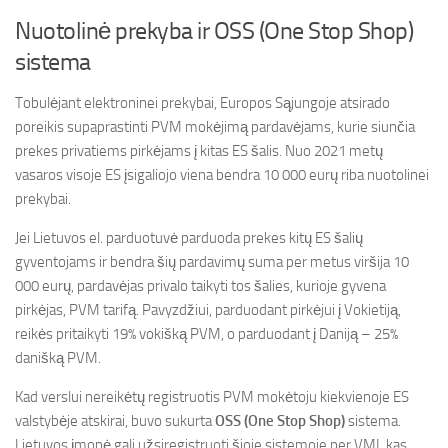
Nuotolinė prekyba ir OSS (One Stop Shop)
sistema
Tobulėjant elektroninei prekybai, Europos Sąjungoje atsirado
poreikis supaprastinti PVM mokėjimą pardavėjams, kurie siunčia
prekes privatiems pirkėjams į kitas ES šalis. Nuo 2021 metų
vasaros visoje ES įsigaliojo viena bendra 10 000 eurų riba nuotolinei
prekybai.
Jei Lietuvos el. parduotuvė parduoda prekes kitų ES šalių
gyventojams ir bendra šių pardavimų suma per metus viršija 10
000 eurų, pardavėjas privalo taikyti tos šalies, kurioje gyvena
pirkėjas, PVM tarifą. Pavyzdžiui, parduodant pirkėjui į Vokietiją,
reikės pritaikyti 19% vokišką PVM, o parduodant į Daniją – 25%
danišką PVM.
Kad verslui nereikėtų registruotis PVM mokėtoju kiekvienoje ES
valstybėje atskirai, buvo sukurta
OSS (One Stop Shop)
sistema.
Lietuvos įmonė gali užsiregistruoti šioje sistemoje per VMI, kas