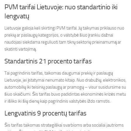
PVM tarifai Lietuvoje: nuo standartinio iki
lengvatų
Lietuvoje galioja keli skirtingi PVM tarifai. Jų taikymas priklauso nuo
prekių ar paslaugų kategorijos, o valstybė šiuo įrankiu dažnai
naudojasi siekdama reguliuoti tam tikrų sektorių prieinamumą ar
skatinti vartojimą.
Standartinis 21 procento tarifas
Tai pagrindinis tarifas, taikomas daugumai prekių ir paslaugų
Lietuvoje, jei įstatymai nenumato kitaip. Nuo drabužių, elektronikos,
automobilių iki teisinių paslaugų ar pramogų – visur susidursime su
šiuo skaičiumi. Šis tarifas buvo padidintas ekonominės krizės metu
ir išliko iki šių dienų kaip pagrindinis valstybės iždo ramstis.
Lengvatinis 9 procentų tarifas
Šis tarifas taikomas strategiškai svarbioms arba socialiai jautrioms