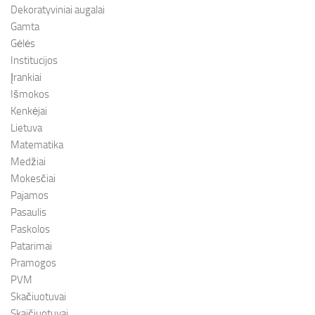
Dekoratyviniai augalai
Gamta
Gėlės
Institucijos
Įrankiai
Išmokos
Kenkėjai
Lietuva
Matematika
Medžiai
Mokesčiai
Pajamos
Pasaulis
Paskolos
Patarimai
Pramogos
PVM
Skačiuotuvai
Skaičiuotuvai