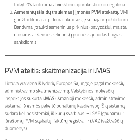
taikyti 0% tarifo arba atvirkštinio apmokestinimo negalima.
Asmeninių išlaidų traukimas į įmonės PVM atskaitą.
VMI
griežtai tikrina, ar pirkimai tikrai susiję su pajamų uždirbimu.
Bandymai įtraukti asmeninius pirkinius (pavyzdžiui, maistą
namams ar šeimos keliones) į įmonės sąnaudas baigiasi
sankcijomis.
PVM ateitis: skaitmenizacija ir i.MAS
Lietuva yra viena iš lyderių Europos Sąjungoje pagal mokesčių
administravimo skaitmenizavimą. Valstybinės mokesčių
inspekcijos sukurta
i.MAS
(išmanioji mokesčių administravimo
sistema) iš esmės pakeitė buhalterių kasdienybę. Šią sistemą
sudaro keli posistemiai, iš kurių svarbiausi – i.SAF (gaunamų ir
išrašomų PVM sąskaitų-faktūrų registrai) ir i.VAZ (važtraščių
duomenys).