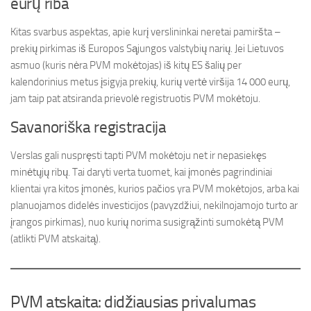
eurų riba
Kitas svarbus aspektas, apie kurį verslininkai neretai pamiršta –
prekių pirkimas iš Europos Sąjungos valstybių narių. Jei Lietuvos
asmuo (kuris nėra PVM mokėtojas) iš kitų ES šalių per
kalendorinius metus įsigyja prekių, kurių vertė viršija 14 000 eurų,
jam taip pat atsiranda prievolė registruotis PVM mokėtoju.
Savanoriška registracija
Verslas gali nuspręsti tapti PVM mokėtoju net ir nepasiekęs
minėtųjų ribų. Tai daryti verta tuomet, kai įmonės pagrindiniai
klientai yra kitos įmonės, kurios pačios yra PVM mokėtojos, arba kai
planuojamos didelės investicijos (pavyzdžiui, nekilnojamojo turto ar
įrangos pirkimas), nuo kurių norima susigrąžinti sumokėtą PVM
(atlikti PVM atskaitą).
PVM atskaita: didžiausias privalumas