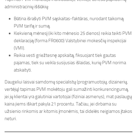
administracinių iššūkių:
Būtina išrašyti PVM sąskaitas-faktūras, nurodant taikomą
PVM tarifą ir sumą.
Kiekvieną mėnesį (iki kito mėnesio 25 dienos) reikia teikti PVM
deklaraciją (forma FR0600) Valstybinei mokesčių inspekcijai
(VMI).
Reikia vesti griežtesnę apskaitą, fiksuojant tiek gautas
pajamas, tiek su veikla susijusias išlaidas, kurių PVM norima
atskaityti.
Daugeliui laisvai samdomų specialistų (programuotojų, dizainerių,
vertėjų) tapimas PVM mokėtoju gali sumažinti konkurencingumą,
jei jų klientai yra galutiniai vartotojai (fiziniai asmenys), mat paslaugų
kaina jiems iškart pakyla 21 procentu. Tačiau, jei dirbama su
užsienio rinkomis ar kitomis įmonėmis, tai didelės neigiamos įtakos
neturi.