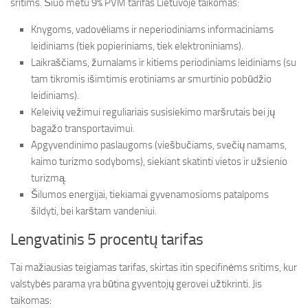
sritims. Šiuo metu 9% PVM tarifas Lietuvoje taikomas:
Knygoms, vadovėliams ir neperiodiniams informaciniams
leidiniams (tiek popieriniams, tiek elektroniniams).
Laikraščiams, žurnalams ir kitiems periodiniams leidiniams (su
tam tikromis išimtimis erotiniams ar smurtinio pobūdžio
leidiniams).
Keleivių vežimui reguliariais susisiekimo maršrutais bei jų
bagažo transportavimui.
Apgyvendinimo paslaugoms (viešbučiams, svečių namams,
kaimo turizmo sodyboms), siekiant skatinti vietos ir užsienio
turizmą.
Šilumos energijai, tiekiamai gyvenamosioms patalpoms
šildyti, bei karštam vandeniui.
Lengvatinis 5 procentų tarifas
Tai mažiausias teigiamas tarifas, skirtas itin specifinėms sritims, kur
valstybės parama yra būtina gyventojų gerovei užtikrinti. Jis
taikomas: