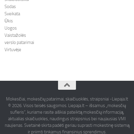
Sodas
Sveikata
Ūkis
Uogos
Vaistažolės
verslo patarimai
Virtuvėje
Mokesčiai, mokesčių patarimai, skaičiuoklės, straipsniai -Liepaja.lt
© 2026. Visos teisės saugomos. Liepaja.lt – išsamus „mokesčių
sufleris“, kuriame rasite aiškiai pateiktą mokesčių informaciją,
aktualias skaičiuokles, naudingus straipsnius bei naujausias VMI
naujienas. Svetainė skirta padėti geriau suprasti mokestinę sistemą
ir priimti tinkamus finansinius sprendimus.