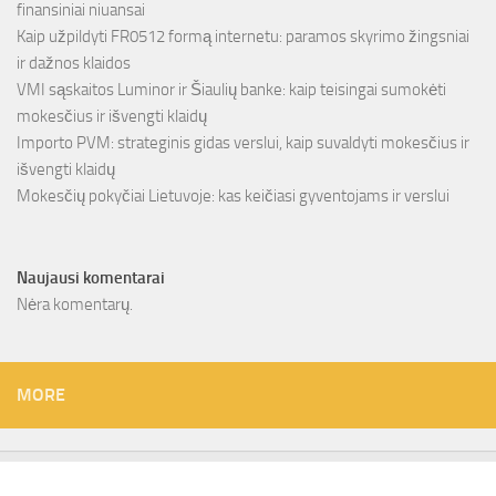
finansiniai niuansai
Kaip užpildyti FR0512 formą internetu: paramos skyrimo žingsniai
ir dažnos klaidos
VMI sąskaitos Luminor ir Šiaulių banke: kaip teisingai sumokėti
mokesčius ir išvengti klaidų
Importo PVM: strateginis gidas verslui, kaip suvaldyti mokesčius ir
išvengti klaidų
Mokesčių pokyčiai Lietuvoje: kas keičiasi gyventojams ir verslui
Naujausi komentarai
Nėra komentarų.
MORE