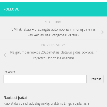
FOLLOW:
NEXT STORY
VMI akiratyje – prabangūs automobiliai ir įmonių pirkiniai:
kas keičiasi vairuotojams ir verslui?
PREVIOUS STORY
Neįgalumo išmokos 2026 metais: detalus gidas, pokyčiai ir
ką svarbu žinoti kiekvienam
Paieška
Paieška
Naujausi įrašai
Kaip atidaryti individualią veiklą: praktinis žingsnių planas ir