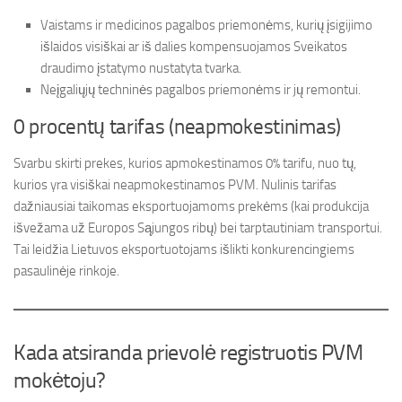
Vaistams ir medicinos pagalbos priemonėms, kurių įsigijimo
išlaidos visiškai ar iš dalies kompensuojamos Sveikatos
draudimo įstatymo nustatyta tvarka.
Neįgaliųjų techninės pagalbos priemonėms ir jų remontui.
0 procentų tarifas (neapmokestinimas)
Svarbu skirti prekes, kurios apmokestinamos 0% tarifu, nuo tų,
kurios yra visiškai neapmokestinamos PVM. Nulinis tarifas
dažniausiai taikomas eksportuojamoms prekėms (kai produkcija
išvežama už Europos Sąjungos ribų) bei tarptautiniam transportui.
Tai leidžia Lietuvos eksportuotojams išlikti konkurencingiems
pasaulinėje rinkoje.
Kada atsiranda prievolė registruotis PVM
mokėtoju?