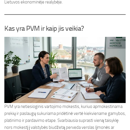
Lietuvos ekonominėje realybėje.
Kas yra PVM ir kaip jis veikia?
PVM yra netiesioginis vartojimo mokestis, kuriuo apmokestinama
prekių ir paslaugų sukuriama pridėtinė vertė kiekviename gamybos,
platinimo ir pardavimo etape. Svarbiausia suprasti vieną taisyklę:
nors mokestį į valstybės biudžetą perveda verslas (įmonės ar