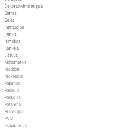
Dekoratyviniai augalai
Gamta
Gėlės
Institucijos
Įrankiai
Išmokos
Kenkėjai
Lietuva
Matematika
Medžiai
Mokesčiai
Pajamos
Pasaulis
Paskolos
Patarimai
Pramogos
PVM
Skačiuotuvai