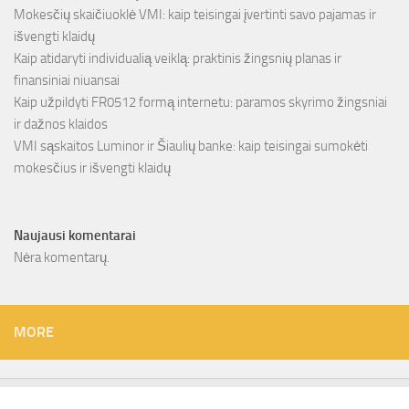
Mokesčių skaičiuoklė VMI: kaip teisingai įvertinti savo pajamas ir
išvengti klaidų
Kaip atidaryti individualią veiklą: praktinis žingsnių planas ir
finansiniai niuansai
Kaip užpildyti FR0512 formą internetu: paramos skyrimo žingsniai
ir dažnos klaidos
VMI sąskaitos Luminor ir Šiaulių banke: kaip teisingai sumokėti
mokesčius ir išvengti klaidų
Naujausi komentarai
Nėra komentarų.
MORE