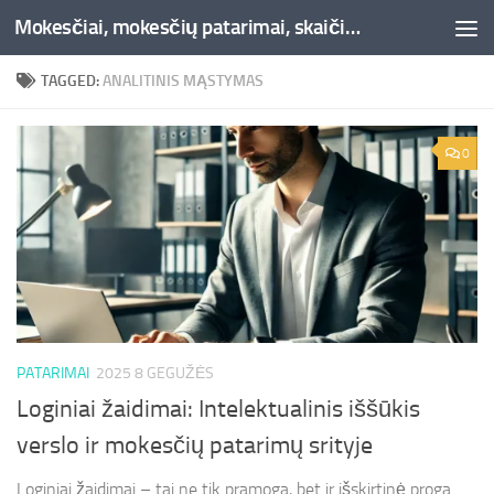
Mokesčiai, mokesčių patarimai, skaičiuoklės, straipsniai -Liepaja.lt
Skip to content
TAGGED:
ANALITINIS MĄSTYMAS
0
PATARIMAI
2025 8 GEGUŽĖS
Loginiai žaidimai: Intelektualinis iššūkis
verslo ir mokesčių patarimų srityje
Loginiai žaidimai – tai ne tik pramoga, bet ir išskirtinė proga