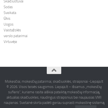
Skaičiuotuvai
Sodas
Sveikata
Ūkis
Uogos
Vaistažolės
verslo patarimai
Virtuvėje
Mokesčiai, mokesčių patarimai, skaičiuoklės, straipsniai -Liepaja.lt
© 2026. Visos teisės saugomos. Liepaja.lt – išsamus „mokesčių
sufleris“, kuriame rasite aiškiai pateiktą mokesčių informaciją,
aktualias skaičiuokles, naudingus straipsnius bei naujausias VMI
naujienas. Svetainė skirta padėti geriau suprasti mokestinę sistemą