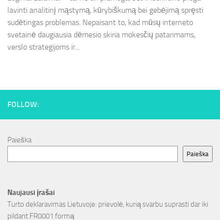
lavinti analitinį mąstymą, kūrybiškumą bei gebėjimą spręsti
sudėtingas problemas. Nepaisant to, kad mūsų interneto
svetainė daugiausia dėmesio skiria mokesčių patarimams,
verslo strategijoms ir...
FOLLOW:
Paieška
Paieška
Naujausi įrašai
Turto deklaravimas Lietuvoje: prievolė, kurią svarbu suprasti dar iki
pildant FR0001 formą