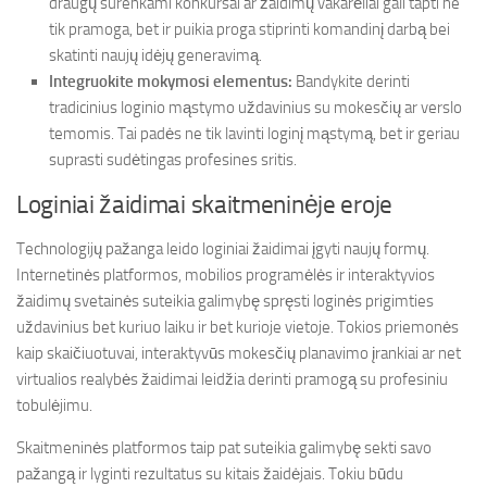
draugų surenkami konkursai ar žaidimų vakarėliai gali tapti ne
tik pramoga, bet ir puikia proga stiprinti komandinį darbą bei
skatinti naujų idėjų generavimą.
Integruokite mokymosi elementus:
Bandykite derinti
tradicinius loginio mąstymo uždavinius su mokesčių ar verslo
temomis. Tai padės ne tik lavinti loginį mąstymą, bet ir geriau
suprasti sudėtingas profesines sritis.
Loginiai žaidimai skaitmeninėje eroje
Technologijų pažanga leido loginiai žaidimai įgyti naujų formų.
Internetinės platformos, mobilios programėlės ir interaktyvios
žaidimų svetainės suteikia galimybę spręsti loginės prigimties
uždavinius bet kuriuo laiku ir bet kurioje vietoje. Tokios priemonės
kaip skaičiuotuvai, interaktyvūs mokesčių planavimo įrankiai ar net
virtualios realybės žaidimai leidžia derinti pramogą su profesiniu
tobulėjimu.
Skaitmeninės platformos taip pat suteikia galimybę sekti savo
pažangą ir lyginti rezultatus su kitais žaidėjais. Tokiu būdu