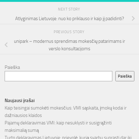
NEXT STORY
Atlyginimas Lietuvoje: nuo ko priklauso ir kaip jį padidinti?
PREVIOUS STORY
unipark – modernus sprendimas mokesčių patarimams ir
verslo konsultacijoms
Paieška
Paieška
Naujausi įrašai
Kaip teisingai sumokėti mokesčius: VMI sąskaita, įmokų kodai ir
dažniausios klaidos
Pajamų deklaravimas VMI: kaip nesuklysti ir susigrąžinti
maksimalią sumą
Turto deklaravimas Lietuvoje: prievolė, kurią svarbu suprasti dar iki