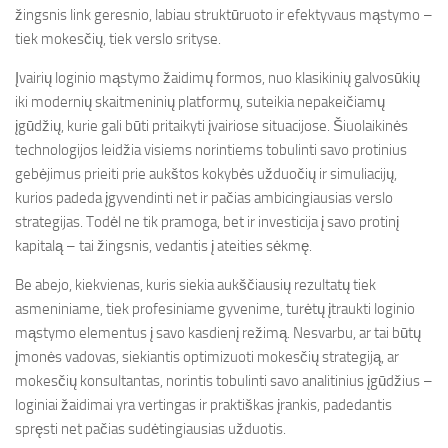
žingsnis link geresnio, labiau struktūruoto ir efektyvaus mąstymo –
tiek mokesčių, tiek verslo srityse.
Įvairių loginio mąstymo žaidimų formos, nuo klasikinių galvosūkių
iki modernių skaitmeninių platformų, suteikia nepakeičiamų
įgūdžių, kurie gali būti pritaikyti įvairiose situacijose. Šiuolaikinės
technologijos leidžia visiems norintiems tobulinti savo protinius
gebėjimus prieiti prie aukštos kokybės užduočių ir simuliacijų,
kurios padeda įgyvendinti net ir pačias ambicingiausias verslo
strategijas. Todėl ne tik pramoga, bet ir investicija į savo protinį
kapitalą – tai žingsnis, vedantis į ateities sėkmę.
Be abejo, kiekvienas, kuris siekia aukščiausių rezultatų tiek
asmeniniame, tiek profesiniame gyvenime, turėtų įtraukti loginio
mąstymo elementus į savo kasdienį režimą. Nesvarbu, ar tai būtų
įmonės vadovas, siekiantis optimizuoti mokesčių strategiją, ar
mokesčių konsultantas, norintis tobulinti savo analitinius įgūdžius –
loginiai žaidimai yra vertingas ir praktiškas įrankis, padedantis
spręsti net pačias sudėtingiausias užduotis.