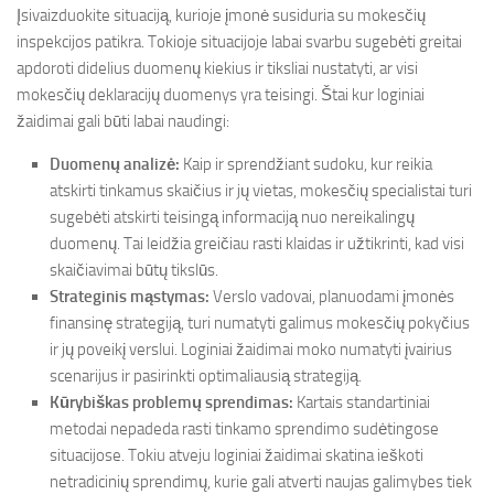
Įsivaizduokite situaciją, kurioje įmonė susiduria su mokesčių
inspekcijos patikra. Tokioje situacijoje labai svarbu sugebėti greitai
apdoroti didelius duomenų kiekius ir tiksliai nustatyti, ar visi
mokesčių deklaracijų duomenys yra teisingi. Štai kur loginiai
žaidimai gali būti labai naudingi:
Duomenų analizė:
Kaip ir sprendžiant sudoku, kur reikia
atskirti tinkamus skaičius ir jų vietas, mokesčių specialistai turi
sugebėti atskirti teisingą informaciją nuo nereikalingų
duomenų. Tai leidžia greičiau rasti klaidas ir užtikrinti, kad visi
skaičiavimai būtų tikslūs.
Strateginis mąstymas:
Verslo vadovai, planuodami įmonės
finansinę strategiją, turi numatyti galimus mokesčių pokyčius
ir jų poveikį verslui. Loginiai žaidimai moko numatyti įvairius
scenarijus ir pasirinkti optimaliausią strategiją.
Kūrybiškas problemų sprendimas:
Kartais standartiniai
metodai nepadeda rasti tinkamo sprendimo sudėtingose
situacijose. Tokiu atveju loginiai žaidimai skatina ieškoti
netradicinių sprendimų, kurie gali atverti naujas galimybes tiek