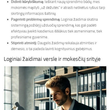
Didinti kūrybiškumą:
Ieškant naujų sprendimo būdų, mes
mokomės mąstyti „už dėžutės“ ir atrasti netikėtus ryšius tarp
skirtingų informacijos šaltinių.
Pagerinti problemų sprendimą:
Loginiai žaidimai skatina
sistemingą požiūrį į užduočių sprendimą, kas gali padėti
efektyviau įveikti kasdienius iššūkius tiek asmeniniame, tiek
profesiniame gyvenime.
Stiprinti atmintį:
Daugelis žaidimų reikalauja atminties ir
dėmesio, o tai padeda lavinti kognityvinius gebėjimus.
Loginiai žaidimai versle ir mokesčių srityje