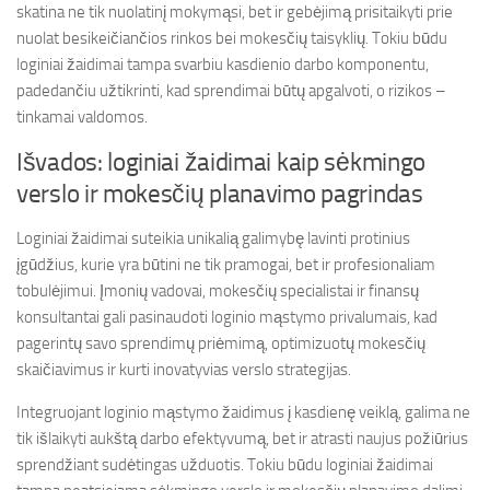
skatina ne tik nuolatinį mokymąsi, bet ir gebėjimą prisitaikyti prie
nuolat besikeičiančios rinkos bei mokesčių taisyklių. Tokiu būdu
loginiai žaidimai tampa svarbiu kasdienio darbo komponentu,
padedančiu užtikrinti, kad sprendimai būtų apgalvoti, o rizikos –
tinkamai valdomos.
Išvados: loginiai žaidimai kaip sėkmingo
verslo ir mokesčių planavimo pagrindas
Loginiai žaidimai suteikia unikalią galimybę lavinti protinius
įgūdžius, kurie yra būtini ne tik pramogai, bet ir profesionaliam
tobulėjimui. Įmonių vadovai, mokesčių specialistai ir finansų
konsultantai gali pasinaudoti loginio mąstymo privalumais, kad
pagerintų savo sprendimų priėmimą, optimizuotų mokesčių
skaičiavimus ir kurti inovatyvias verslo strategijas.
Integruojant loginio mąstymo žaidimus į kasdienę veiklą, galima ne
tik išlaikyti aukštą darbo efektyvumą, bet ir atrasti naujus požiūrius
sprendžiant sudėtingas užduotis. Tokiu būdu loginiai žaidimai