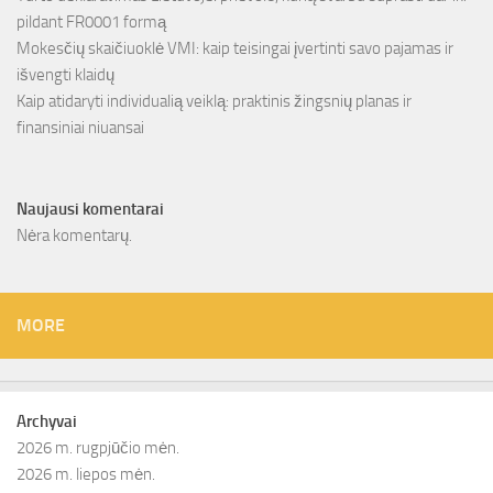
pildant FR0001 formą
Mokesčių skaičiuoklė VMI: kaip teisingai įvertinti savo pajamas ir
išvengti klaidų
Kaip atidaryti individualią veiklą: praktinis žingsnių planas ir
finansiniai niuansai
Naujausi komentarai
Nėra komentarų.
MORE
Archyvai
2026 m. rugpjūčio mėn.
2026 m. liepos mėn.