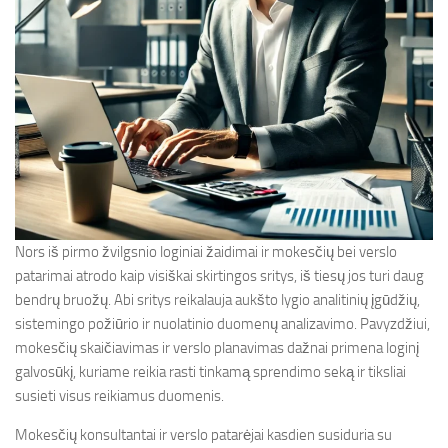
Nors iš pirmo žvilgsnio loginiai žaidimai ir mokesčių bei verslo
patarimai atrodo kaip visiškai skirtingos sritys, iš tiesų jos turi daug
bendrų bruožų. Abi sritys reikalauja aukšto lygio analitinių įgūdžių,
sistemingo požiūrio ir nuolatinio duomenų analizavimo. Pavyzdžiui,
mokesčių skaičiavimas ir verslo planavimas dažnai primena loginį
galvosūkį, kuriame reikia rasti tinkamą sprendimo seką ir tiksliai
susieti visus reikiamus duomenis.
Mokesčių konsultantai ir verslo patarėjai kasdien susiduria su