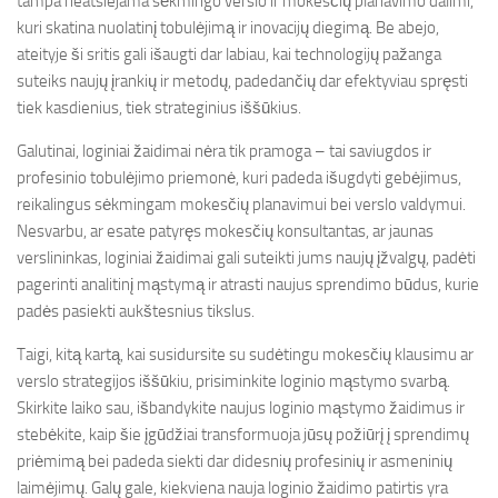
tampa neatsiejama sėkmingo verslo ir mokesčių planavimo dalimi,
kuri skatina nuolatinį tobulėjimą ir inovacijų diegimą. Be abejo,
ateityje ši sritis gali išaugti dar labiau, kai technologijų pažanga
suteiks naujų įrankių ir metodų, padedančių dar efektyviau spręsti
tiek kasdienius, tiek strateginius iššūkius.
Galutinai, loginiai žaidimai nėra tik pramoga – tai saviugdos ir
profesinio tobulėjimo priemonė, kuri padeda išugdyti gebėjimus,
reikalingus sėkmingam mokesčių planavimui bei verslo valdymui.
Nesvarbu, ar esate patyręs mokesčių konsultantas, ar jaunas
verslininkas, loginiai žaidimai gali suteikti jums naujų įžvalgų, padėti
pagerinti analitinį mąstymą ir atrasti naujus sprendimo būdus, kurie
padės pasiekti aukštesnius tikslus.
Taigi, kitą kartą, kai susidursite su sudėtingu mokesčių klausimu ar
verslo strategijos iššūkiu, prisiminkite loginio mąstymo svarbą.
Skirkite laiko sau, išbandykite naujus loginio mąstymo žaidimus ir
stebėkite, kaip šie įgūdžiai transformuoja jūsų požiūrį į sprendimų
priėmimą bei padeda siekti dar didesnių profesinių ir asmeninių
laimėjimų. Galų gale, kiekviena nauja loginio žaidimo patirtis yra