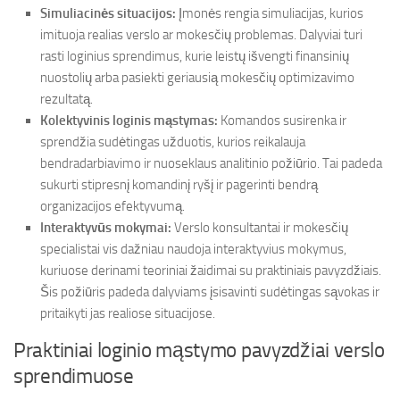
Simuliacinės situacijos:
Įmonės rengia simuliacijas, kurios
imituoja realias verslo ar mokesčių problemas. Dalyviai turi
rasti loginius sprendimus, kurie leistų išvengti finansinių
nuostolių arba pasiekti geriausią mokesčių optimizavimo
rezultatą.
Kolektyvinis loginis mąstymas:
Komandos susirenka ir
sprendžia sudėtingas užduotis, kurios reikalauja
bendradarbiavimo ir nuoseklaus analitinio požiūrio. Tai padeda
sukurti stipresnį komandinį ryšį ir pagerinti bendrą
organizacijos efektyvumą.
Interaktyvūs mokymai:
Verslo konsultantai ir mokesčių
specialistai vis dažniau naudoja interaktyvius mokymus,
kuriuose derinami teoriniai žaidimai su praktiniais pavyzdžiais.
Šis požiūris padeda dalyviams įsisavinti sudėtingas sąvokas ir
pritaikyti jas realiose situacijose.
Praktiniai loginio mąstymo pavyzdžiai verslo
sprendimuose