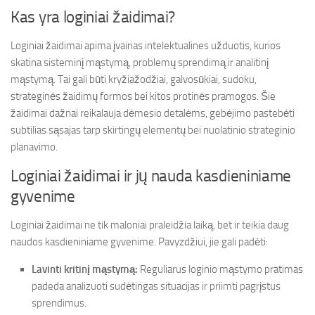
Kas yra loginiai žaidimai?
Loginiai žaidimai apima įvairias intelektualines užduotis, kurios
skatina sisteminį mąstymą, problemų sprendimą ir analitinį
mąstymą. Tai gali būti kryžiažodžiai, galvosūkiai, sudoku,
strateginės žaidimų formos bei kitos protinės pramogos. Šie
žaidimai dažnai reikalauja dėmesio detalėms, gebėjimo pastebėti
subtilias sąsajas tarp skirtingų elementų bei nuolatinio strateginio
planavimo.
Loginiai žaidimai ir jų nauda kasdieniniame
gyvenime
Loginiai žaidimai ne tik maloniai praleidžia laiką, bet ir teikia daug
naudos kasdieniniame gyvenime. Pavyzdžiui, jie gali padėti:
Lavinti kritinį mąstymą:
Reguliarus loginio mąstymo pratimas
padeda analizuoti sudėtingas situacijas ir priimti pagrįstus
sprendimus.