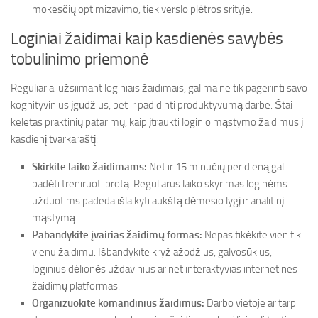
mokesčių optimizavimo, tiek verslo plėtros srityje.
Loginiai žaidimai kaip kasdienės savybės
tobulinimo priemonė
Reguliariai užsiimant loginiais žaidimais, galima ne tik pagerinti savo
kognityvinius įgūdžius, bet ir padidinti produktyvumą darbe. Štai
keletas praktinių patarimų, kaip įtraukti loginio mąstymo žaidimus į
kasdienį tvarkaraštį:
Skirkite laiko žaidimams:
Net ir 15 minučių per dieną gali
padėti treniruoti protą. Reguliarus laiko skyrimas loginėms
užduotims padeda išlaikyti aukštą dėmesio lygį ir analitinį
mąstymą.
Pabandykite įvairias žaidimų formas:
Nepasitikėkite vien tik
vienu žaidimu. Išbandykite kryžiažodžius, galvosūkius,
loginius dėlionės uždavinius ar net interaktyvias internetines
žaidimų platformas.
Organizuokite komandinius žaidimus:
Darbo vietoje ar tarp