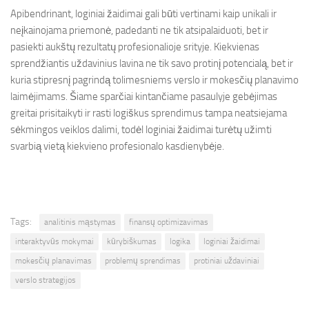
Apibendrinant, loginiai žaidimai gali būti vertinami kaip unikali ir
neįkainojama priemonė, padedanti ne tik atsipalaiduoti, bet ir
pasiekti aukštų rezultatų profesionalioje srityje. Kiekvienas
sprendžiantis uždavinius lavina ne tik savo protinį potencialą, bet ir
kuria stipresnį pagrindą tolimesniems verslo ir mokesčių planavimo
laimėjimams. Šiame sparčiai kintančiame pasaulyje gebėjimas
greitai prisitaikyti ir rasti logiškus sprendimus tampa neatsiejama
sėkmingos veiklos dalimi, todėl loginiai žaidimai turėtų užimti
svarbią vietą kiekvieno profesionalo kasdienybėje.
Tags:
analitinis mąstymas
finansų optimizavimas
interaktyvūs mokymai
kūrybiškumas
logika
loginiai žaidimai
mokesčių planavimas
problemų sprendimas
protiniai uždaviniai
verslo strategijos