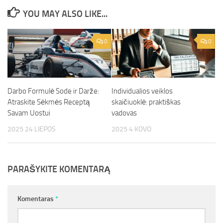
YOU MAY ALSO LIKE...
0
0
Darbo Formulė Sode ir Darže:
Individualios veiklos
Atraskite Sėkmės Receptą
skaičiuoklė: praktiškas
Savam Uostui
vadovas
2025 24 LIEPOS
2025 4 KOVO
PARAŠYKITE KOMENTARĄ
Komentaras
*