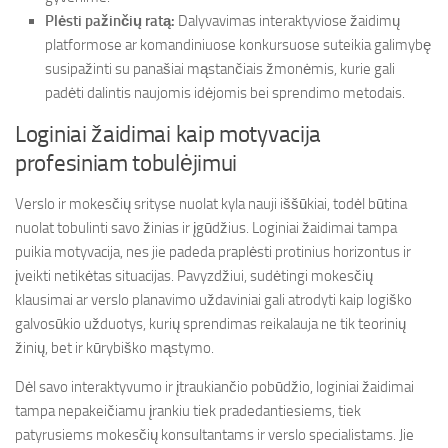
Plėsti pažinčių ratą:
Dalyvavimas interaktyviose žaidimų
platformose ar komandiniuose konkursuose suteikia galimybę
susipažinti su panašiai mąstančiais žmonėmis, kurie gali
padėti dalintis naujomis idėjomis bei sprendimo metodais.
Loginiai žaidimai kaip motyvacija
profesiniam tobulėjimui
Verslo ir mokesčių srityse nuolat kyla nauji iššūkiai, todėl būtina
nuolat tobulinti savo žinias ir įgūdžius. Loginiai žaidimai tampa
puikia motyvacija, nes jie padeda praplėsti protinius horizontus ir
įveikti netikėtas situacijas. Pavyzdžiui, sudėtingi mokesčių
klausimai ar verslo planavimo uždaviniai gali atrodyti kaip logiško
galvosūkio užduotys, kurių sprendimas reikalauja ne tik teorinių
žinių, bet ir kūrybiško mąstymo.
Dėl savo interaktyvumo ir įtraukiančio pobūdžio, loginiai žaidimai
tampa nepakeičiamu įrankiu tiek pradedantiesiems, tiek
patyrusiems mokesčių konsultantams ir verslo specialistams. Jie