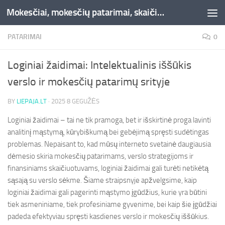
Mokesčiai, mokesčių patarimai, skaičiuoklės, straipsniai -Liepaja.lt
Skip to content
PATARIMAI
0
Loginiai žaidimai: Intelektualinis iššūkis
verslo ir mokesčių patarimų srityje
BY
LIEPAJA.LT
·
2025 8 GEGUŽĖS
Loginiai žaidimai – tai ne tik pramoga, bet ir išskirtinė proga lavinti
analitinį mąstymą, kūrybiškumą bei gebėjimą spręsti sudėtingas
problemas. Nepaisant to, kad mūsų interneto svetainė daugiausia
dėmesio skiria mokesčių patarimams, verslo strategijoms ir
finansiniams skaičiuotuvams, loginiai žaidimai gali turėti netikėtą
sąsają su verslo sėkme. Šiame straipsnyje apžvelgsime, kaip
loginiai žaidimai gali pagerinti mąstymo įgūdžius, kurie yra būtini
tiek asmeniniame, tiek profesiniame gyvenime, bei kaip šie įgūdžiai
padeda efektyviau spręsti kasdienes verslo ir mokesčių iššūkius.