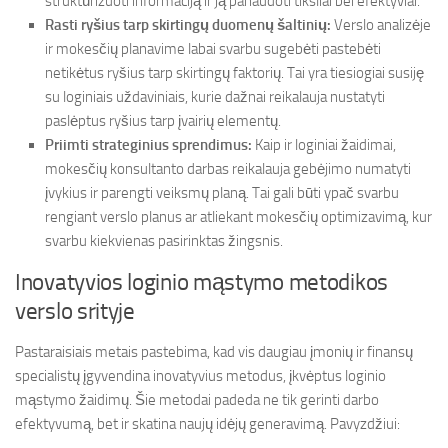
struktūrizuoti informaciją ir ją panaudoti tiksliai bei efektyviai.
Rasti ryšius tarp skirtingų duomenų šaltinių:
Verslo analizėje
ir mokesčių planavime labai svarbu sugebėti pastebėti
netikėtus ryšius tarp skirtingų faktorių. Tai yra tiesiogiai susiję
su loginiais uždaviniais, kurie dažnai reikalauja nustatyti
paslėptus ryšius tarp įvairių elementų.
Priimti strateginius sprendimus:
Kaip ir loginiai žaidimai,
mokesčių konsultanto darbas reikalauja gebėjimo numatyti
įvykius ir parengti veiksmų planą. Tai gali būti ypač svarbu
rengiant verslo planus ar atliekant mokesčių optimizavimą, kur
svarbu kiekvienas pasirinktas žingsnis.
Inovatyvios loginio mąstymo metodikos
verslo srityje
Pastaraisiais metais pastebima, kad vis daugiau įmonių ir finansų
specialistų įgyvendina inovatyvius metodus, įkvėptus loginio
mąstymo žaidimų. Šie metodai padeda ne tik gerinti darbo
efektyvumą, bet ir skatina naujų idėjų generavimą. Pavyzdžiui: