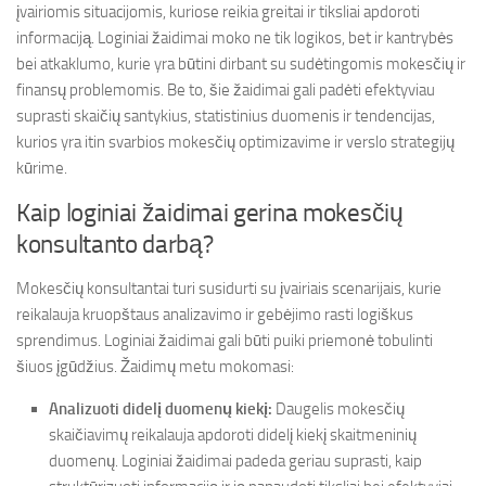
įvairiomis situacijomis, kuriose reikia greitai ir tiksliai apdoroti
informaciją. Loginiai žaidimai moko ne tik logikos, bet ir kantrybės
bei atkaklumo, kurie yra būtini dirbant su sudėtingomis mokesčių ir
finansų problemomis. Be to, šie žaidimai gali padėti efektyviau
suprasti skaičių santykius, statistinius duomenis ir tendencijas,
kurios yra itin svarbios mokesčių optimizavime ir verslo strategijų
kūrime.
Kaip loginiai žaidimai gerina mokesčių
konsultanto darbą?
Mokesčių konsultantai turi susidurti su įvairiais scenarijais, kurie
reikalauja kruopštaus analizavimo ir gebėjimo rasti logiškus
sprendimus. Loginiai žaidimai gali būti puiki priemonė tobulinti
šiuos įgūdžius. Žaidimų metu mokomasi:
Analizuoti didelį duomenų kiekį:
Daugelis mokesčių
skaičiavimų reikalauja apdoroti didelį kiekį skaitmeninių
duomenų. Loginiai žaidimai padeda geriau suprasti, kaip