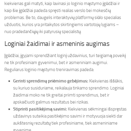
kiekvienas gali matyti, kaip lavinasi jo loginio mąstymo įgūdžiai ir
kaip šie įgūdžiai padeda spręsti realias verslo bei mokesčių
problemas. Be to, daugelis interaktyvių platformų siūlo specialias
užduotis, kurios yra pritaikytos skirtingiems vartotojų lygiams –
nuo pradedančiųjų iki patyrusių specialistų.
Loginiai žaidimai ir asmeninis augimas
Įgūdžiai, įgyjami sprendžiant loginį uždavinius, turi teigiamą poveikį
ne tik profesiniam gyvenimui, bet ir asmeniniam augimui.
Reguliarus loginio mąstymo treniravimas padeda:
Gerinti sprendimų priėmimo gebėjimus:
Kiekvienas iššūkis,
su kuriuo susiduriame, reikalauja tinkamo sprendimo. Loginiai
žaidimai moko ne tik greitai priimti sprendimus, bet ir
apskaičiuoti galimus rezultatus bei rizikas.
Stiprinti pasitikėjimą savimi:
Kiekvienas sėkmingai išspręstas
uždavinys suteikia pasitikėjimo savimi ir motyvuoja siekti dar
aukštesnių rezultatų tiek profesiniame, tiek asmeniniame
gyvenime.