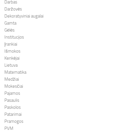
Darbas
Daržovės
Dekoratyviniai augalai
Gamta
Gėlės
Institucijos
Įrankiai
Išmokos
Kenkėjai
Lietuva
Matematika
Medžiai
Mokesčiai
Pajamos
Pasaulis
Paskolos
Patarimai
Pramogos
PVM