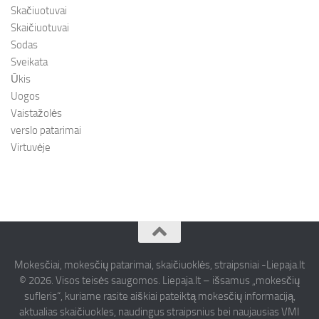
Skačiuotuvai
Skaičiuotuvai
Sodas
Sveikata
Ūkis
Uogos
Vaistažolės
verslo patarimai
Virtuvėje
Mokesčiai, mokesčių patarimai, skaičiuoklės, straipsniai -Liepaja.lt
© 2026. Visos teisės saugomos. Liepaja.lt – išsamus „mokesčių
sufleris“, kuriame rasite aiškiai pateiktą mokesčių informaciją,
aktualias skaičiuokles, naudingus straipsnius bei naujausias VMI