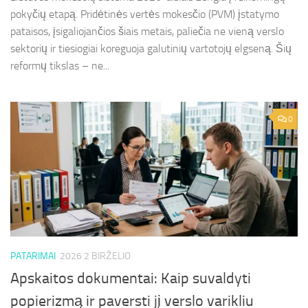
pokyčių etapą. Pridėtinės vertės mokesčio (PVM) įstatymo
pataisos, įsigaliojančios šiais metais, paliečia ne vieną verslo
sektorių ir tiesiogiai koreguoja galutinių vartotojų elgseną. Šių
reformų tikslas – ne...
0
PATARIMAI
2026 2 BIRŽELIO
Apskaitos dokumentai: Kaip suvaldyti
popierizmą ir paversti jį verslo varikliu