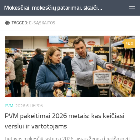
Mokesčiai, mokesčių patarimai, skaičiuoklės, straipsniai -Liepaja.lt
Skip to content
TAGGED:
E-SĄSKAITOS
0
PVM
2026 6 LIEPOS
PVM pakeitimai 2026 metais: kas keičiasi
verslui ir vartotojams
Lietuvos mokesčių sistema 2026-aisiais žengia į reikšmingų