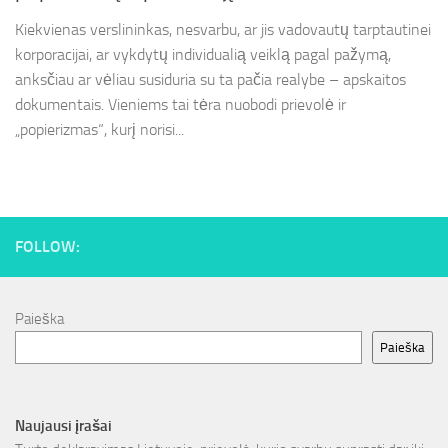
Kiekvienas verslininkas, nesvarbu, ar jis vadovautų tarptautinei
korporacijai, ar vykdytų individualią veiklą pagal pažymą,
anksčiau ar vėliau susiduria su ta pačia realybe – apskaitos
dokumentais. Vieniems tai tėra nuobodi prievolė ir
„popierizmas“, kurį norisi...
FOLLOW:
Paieška
Paieška
Naujausi įrašai