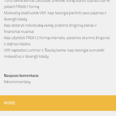
Turto deklaravimas Lietuvoje: prievolė, kurią svarbu suprasti dar iki
pildant FR0001 formą
Mokesčių skaičiuoklė VMI: kaip teisingai įvertinti savo pajamas ir
išvengti klaidų
Kaip atidaryti individualią veiklą: praktinis žingsnių planas ir
finansiniai niuansai
Kaip užpildyti FR0512 formą internetu: paramos skyrimo žingsniai
ir dažnos klaidos
VMI sąskaitos Luminor ir Šiaulių banke: kaip teisingai sumokėti
mokesčius ir išvengti klaidų
Naujausi komentarai
Nėra komentarų.
MORE