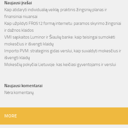
Naujausi įrašai
Kaip atidaryti individualią veiklą: praktinis žingsnių planas ir
finansiniai niuansai
Kaip užpildyti FR0512 formą internetu: paramos skyrimo žingsniai
ir dažnos klaidos
VMI sąskaitos Luminor ir Šiaulių banke: kaip teisingai sumokėti
mokesčius ir išvengti klaidų
Importo PVM: strateginis gidas verslui, kaip suvaldyti mokesčius ir
išvengti klaidų
Mokesčių pokyčiai Lietuvoje: kas keičiasi gyventojams ir verslui
Naujausi komentarai
Nėra komentarų.
MORE