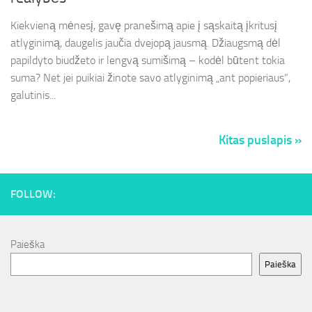
Kiekvieną mėnesį, gavę pranešimą apie į sąskaitą įkritusį
atlyginimą, daugelis jaučia dvejopą jausmą. Džiaugsmą dėl
papildyto biudžeto ir lengvą sumišimą – kodėl būtent tokia
suma? Net jei puikiai žinote savo atlyginimą „ant popieriaus”,
galutinis...
Kitas puslapis »
FOLLOW:
Paieška
Paieška