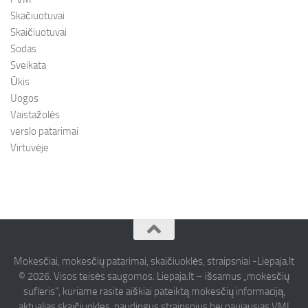
Skačiuotuvai
Skaičiuotuvai
Sodas
Sveikata
Ūkis
Uogos
Vaistažolės
verslo patarimai
Virtuvėje
Mokesčiai, mokesčių patarimai, skaičiuoklės, straipsniai -Liepaja.lt
© 2026. Visos teisės saugomos. Liepaja.lt – išsamus „mokesčių
sufleris“, kuriame rasite aiškiai pateiktą mokesčių informaciją,
aktualias skaičiuokles, naudingus straipsnius bei naujausias VMI