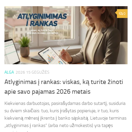
0
ALGA
2026 15 GEGUŽĖS
Atlyginimas į rankas: viskas, ką turite žinoti
apie savo pajamas 2026 metais
Kiekvienas darbuotojas, pasirašydamas darbo sutartį, susiduria
su dviem skaičiais: tuo, kuris įrašytas popieriuje, ir tuo, kuris
kiekvieną mėnesį įkrenta į banko sąskaitą. Lietuvoje terminas
„atlyginimas į rankas“ (arba neto užmokestis) yra tapęs