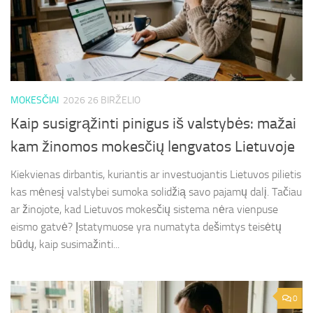
MOKESČIAI
2026 26 BIRŽELIO
Kaip susigrąžinti pinigus iš valstybės: mažai
kam žinomos mokesčių lengvatos Lietuvoje
Kiekvienas dirbantis, kuriantis ar investuojantis Lietuvos pilietis
kas mėnesį valstybei sumoka solidžią savo pajamų dalį. Tačiau
ar žinojote, kad Lietuvos mokesčių sistema nėra vienpuse
eismo gatvė? Įstatymuose yra numatyta dešimtys teisėtų
būdų, kaip susimažinti...
0