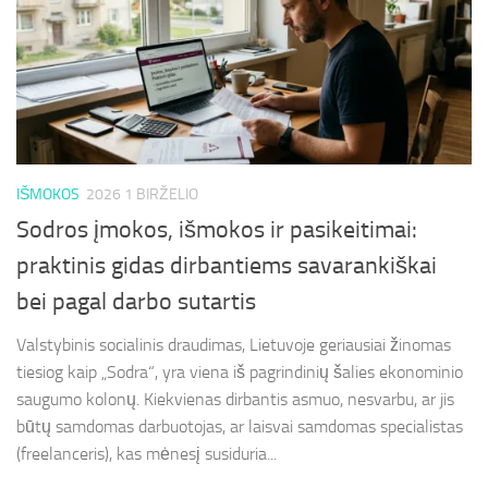
IŠMOKOS
2026 1 BIRŽELIO
Sodros įmokos, išmokos ir pasikeitimai:
praktinis gidas dirbantiems savarankiškai
bei pagal darbo sutartis
Valstybinis socialinis draudimas, Lietuvoje geriausiai žinomas
tiesiog kaip „Sodra“, yra viena iš pagrindinių šalies ekonominio
saugumo kolonų. Kiekvienas dirbantis asmuo, nesvarbu, ar jis
būtų samdomas darbuotojas, ar laisvai samdomas specialistas
(freelanceris), kas mėnesį susiduria...