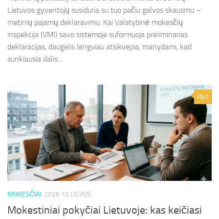
Lietuvos gyventojų susiduria su tuo pačiu galvos skausmu –
metinių pajamų deklaravimu. Kai Valstybinė mokesčių
inspekcija (VMI) savo sistemoje suformuoja preliminarias
deklaracijas, daugelis lengviau atsikvepia, manydami, kad
sunkiausia dalis...
0
MOKESČIAI
2026 15 LIEPOS
Mokestiniai pokyčiai Lietuvoje: kas keičiasi