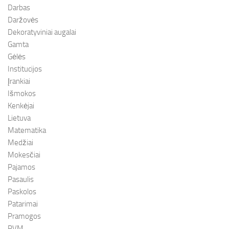
Darbas
Daržovės
Dekoratyviniai augalai
Gamta
Gėlės
Institucijos
Įrankiai
Išmokos
Kenkėjai
Lietuva
Matematika
Medžiai
Mokesčiai
Pajamos
Pasaulis
Paskolos
Patarimai
Pramogos
PVM