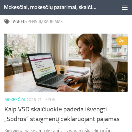
Mokesčiai, mokesčių patarimai, skaičiuoklės, straipsniai -Liepaja.lt
Skip to content
TAGGED:
PENSIJŲ KAUPIMAS
0
MOKESČIAI
2026 17 LIEPOS
Kaip VSD skaičiuoklė padeda išvengti
„Sodros“ staigmenų deklaruojant pajamas
Kiekvieną pavasarį tūkstančiai savarankiškai dirbančių