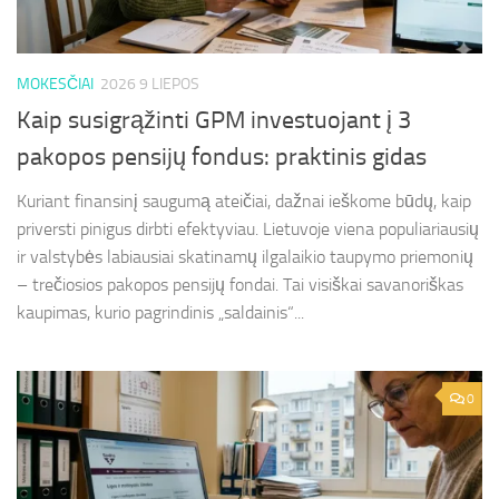
MOKESČIAI
2026 9 LIEPOS
Kaip susigrąžinti GPM investuojant į 3
pakopos pensijų fondus: praktinis gidas
Kuriant finansinį saugumą ateičiai, dažnai ieškome būdų, kaip
priversti pinigus dirbti efektyviau. Lietuvoje viena populiariausių
ir valstybės labiausiai skatinamų ilgalaikio taupymo priemonių
– trečiosios pakopos pensijų fondai. Tai visiškai savanoriškas
kaupimas, kurio pagrindinis „saldainis“...
0