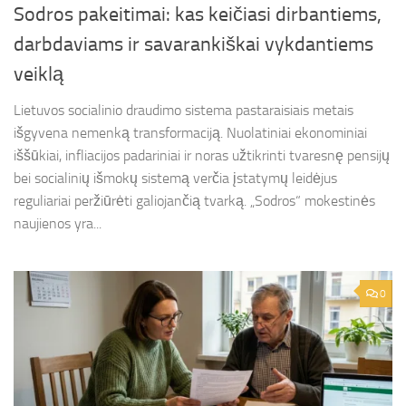
Sodros pakeitimai: kas keičiasi dirbantiems,
darbdaviams ir savarankiškai vykdantiems
veiklą
Lietuvos socialinio draudimo sistema pastaraisiais metais
išgyvena nemenką transformaciją. Nuolatiniai ekonominiai
iššūkiai, infliacijos padariniai ir noras užtikrinti tvaresnę pensijų
bei socialinių išmokų sistemą verčia įstatymų leidėjus
reguliariai peržiūrėti galiojančią tvarką. „Sodros“ mokestinės
naujienos yra...
0