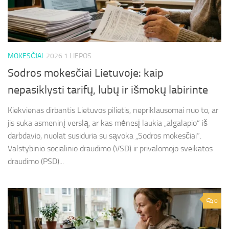
MOKESČIAI
2026 1 LIEPOS
Sodros mokesčiai Lietuvoje: kaip
nepasiklysti tarifų, lubų ir išmokų labirinte
Kiekvienas dirbantis Lietuvos pilietis, nepriklausomai nuo to, ar
jis suka asmeninį verslą, ar kas mėnesį laukia „algalapio“ iš
darbdavio, nuolat susiduria su sąvoka „Sodros mokesčiai“.
Valstybinio socialinio draudimo (VSD) ir privalomojo sveikatos
draudimo (PSD)...
0