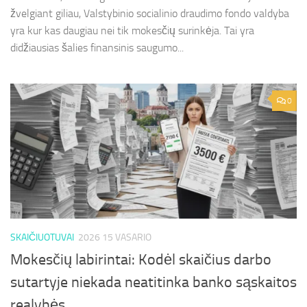
žvelgiant giliau, Valstybinio socialinio draudimo fondo valdyba
yra kur kas daugiau nei tik mokesčių surinkėja. Tai yra
didžiausias šalies finansinis saugumo...
0
SKAIČIUOTUVAI
2026 15 VASARIO
Mokesčių labirintai: Kodėl skaičius darbo
sutartyje niekada neatitinka banko sąskaitos
realybės