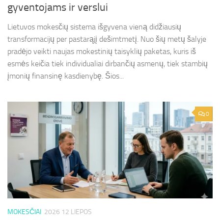
gyventojams ir verslui
Lietuvos mokesčių sistema išgyvena vieną didžiausių
transformacijų per pastarąjį dešimtmetį. Nuo šių metų šalyje
pradėjo veikti naujas mokestinių taisyklių paketas, kuris iš
esmės keičia tiek individualiai dirbančių asmenų, tiek stambių
įmonių finansinę kasdienybę. Šios...
0
MOKESČIAI
2026 12 LIEPOS