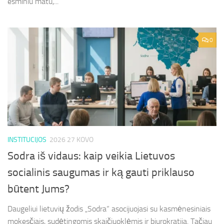
esminiu matu,...
0
INSTITUCIJOS
2026 27 KOVO
Sodra iš vidaus: kaip veikia Lietuvos
socialinis saugumas ir ką gauti priklauso
būtent Jums?
Daugeliui lietuvių žodis „Sodra“ asocijuojasi su kasmėnesiniais
mokesčiais, sudėtingomis skaičiuoklėmis ir biurokratija. Tačiau