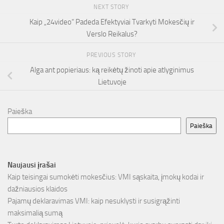
NEXT STORY
Kaip „24video“ Padeda Efektyviai Tvarkyti Mokesčių ir
Verslo Reikalus?
PREVIOUS STORY
Alga ant popieriaus: ką reikėtų žinoti apie atlyginimus
Lietuvoje
Paieška
Paieška
Naujausi įrašai
Kaip teisingai sumokėti mokesčius: VMI sąskaita, įmokų kodai ir
dažniausios klaidos
Pajamų deklaravimas VMI: kaip nesuklysti ir susigrąžinti
maksimalią sumą