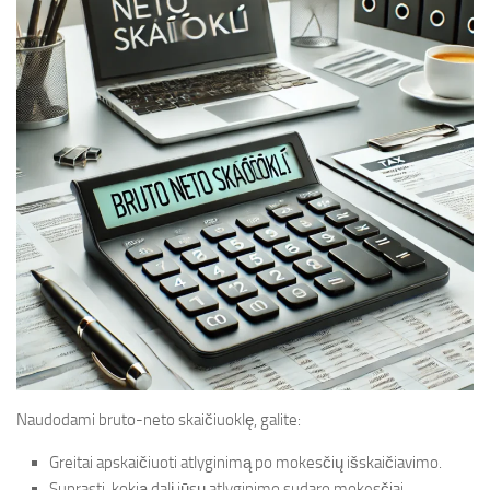
Naudodami bruto-neto skaičiuoklę, galite:
Greitai apskaičiuoti atlyginimą po mokesčių išskaičiavimo.
Suprasti, kokią dalį jūsų atlyginimo sudaro mokesčiai.