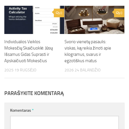
0
0
Individualios Veiklos
Svorio vienetų pasaulis:
Mokesčių Skaičiuoklė: Jūsų
viskas, ką reikia žinoti apie
Išsamus Gidas Suprasti ir
kilogramus, svarus ir
Apskaičiuoti Mokesčius
egzotiškus matus
2025 19 RUGSĖJO
2026 24 BALANDŽIO
PARAŠYKITE KOMENTARĄ
Komentaras
*