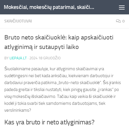
Mokesčiai, mokesčių patarimai, skaičiuoklės, straipsniai -Liepaja.lt
Skip to content
SKAIČIUOTUVAI
0
Bruto neto skaičiuoklė: kaip apskaičiuoti
atlyginimą ir sutaupyti laiko
BY
LIEPAJA.LT
·
2024 18 GRUODŽIO
Šiuolaikiniame pasaulyje, kur atlyginimo skaičiavimai yra
sudėtingesni nei bet kada anksčiau, kiekvienam darbuotojui ir
darbdaviui praverčia patikima „bruto-neto skaičiuoklė“. Šis įrankis
padeda greitai ir tiksliai nustatyti, kiek pinigų gausite „į rankas“ po
visų mokesčių išskaičiavimo. Tačiau kaip veikia ši skaičiuoklė ir
kodėl ji tokia svarbi tiek samdomiems darbuotojams, tiek
verslininkams?
Kas yra bruto ir neto atlyginimas?