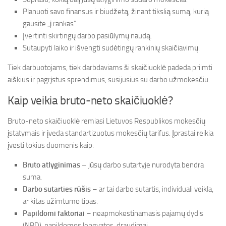
Planuoti savo finansus ir biudžetą, žinant tikslią sumą, kurią
gausite „į rankas“.
Įvertinti skirtingų darbo pasiūlymų naudą.
Sutaupyti laiko ir išvengti sudėtingų rankinių skaičiavimų.
Tiek darbuotojams, tiek darbdaviams ši skaičiuoklė padeda priimti
aiškius ir pagrįstus sprendimus, susijusius su darbo užmokesčiu.
Kaip veikia bruto-neto skaičiuoklė?
Bruto-neto skaičiuoklė remiasi Lietuvos Respublikos mokesčių
įstatymais ir įveda standartizuotus mokesčių tarifus. Įprastai reikia
įvesti tokius duomenis kaip:
Bruto atlyginimas
– jūsų darbo sutartyje nurodyta bendra
suma.
Darbo sutarties rūšis
– ar tai darbo sutartis, individuali veikla,
ar kitas užimtumo tipas.
Papildomi faktoriai
– neapmokestinamasis pajamų dydis
(NPD), papildomos lengvatos, draudimai.