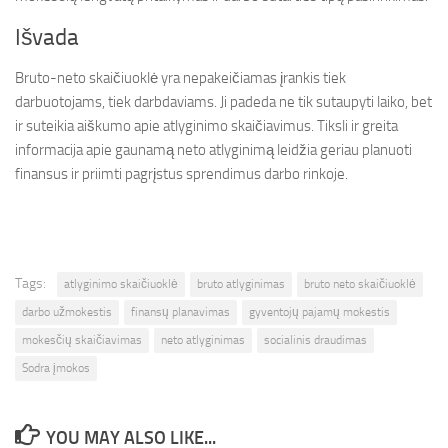
Išvada
Bruto-neto skaičiuoklė yra nepakeičiamas įrankis tiek
darbuotojams, tiek darbdaviams. Ji padeda ne tik sutaupyti laiko, bet
ir suteikia aiškumo apie atlyginimo skaičiavimus. Tiksli ir greita
informacija apie gaunamą neto atlyginimą leidžia geriau planuoti
finansus ir priimti pagrįstus sprendimus darbo rinkoje.
Tags:
atlyginimo skaičiuoklė
bruto atlyginimas
bruto neto skaičiuoklė
darbo užmokestis
finansų planavimas
gyventojų pajamų mokestis
mokesčių skaičiavimas
neto atlyginimas
socialinis draudimas
Sodra įmokos
YOU MAY ALSO LIKE...