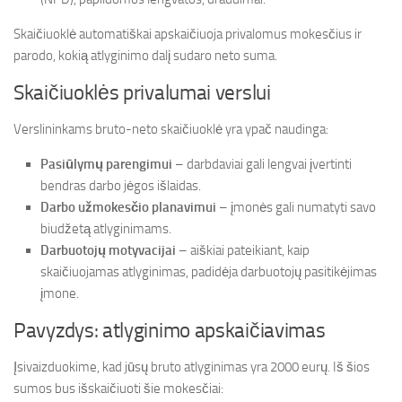
Skaičiuoklė automatiškai apskaičiuoja privalomus mokesčius ir
parodo, kokią atlyginimo dalį sudaro neto suma.
Skaičiuoklės privalumai verslui
Verslininkams bruto-neto skaičiuoklė yra ypač naudinga:
Pasiūlymų parengimui
– darbdaviai gali lengvai įvertinti
bendras darbo jėgos išlaidas.
Darbo užmokesčio planavimui
– įmonės gali numatyti savo
biudžetą atlyginimams.
Darbuotojų motyvacijai
– aiškiai pateikiant, kaip
skaičiuojamas atlyginimas, padidėja darbuotojų pasitikėjimas
įmone.
Pavyzdys: atlyginimo apskaičiavimas
Įsivaizduokime, kad jūsų bruto atlyginimas yra 2000 eurų. Iš šios
sumos bus išskaičiuoti šie mokesčiai: