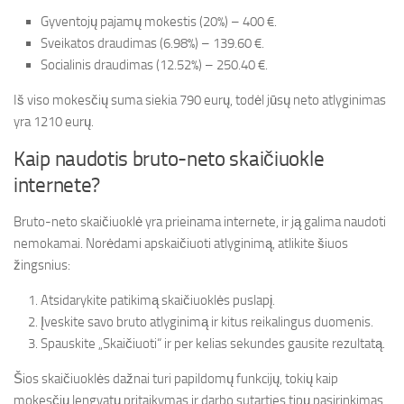
Gyventojų pajamų mokestis (20%) – 400 €.
Sveikatos draudimas (6.98%) – 139.60 €.
Socialinis draudimas (12.52%) – 250.40 €.
Iš viso mokesčių suma siekia 790 eurų, todėl jūsų neto atlyginimas
yra 1210 eurų.
Kaip naudotis bruto-neto skaičiuokle
internete?
Bruto-neto skaičiuoklė yra prieinama internete, ir ją galima naudoti
nemokamai. Norėdami apskaičiuoti atlyginimą, atlikite šiuos
žingsnius:
Atsidarykite patikimą skaičiuoklės puslapį.
Įveskite savo bruto atlyginimą ir kitus reikalingus duomenis.
Spauskite „Skaičiuoti“ ir per kelias sekundes gausite rezultatą.
Šios skaičiuoklės dažnai turi papildomų funkcijų, tokių kaip
mokesčių lengvatų pritaikymas ir darbo sutarties tipų pasirinkimas.