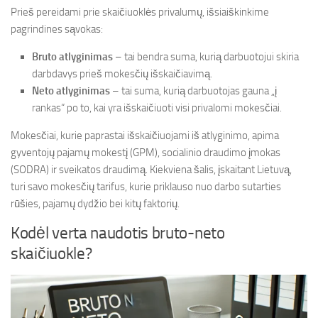
Prieš pereidami prie skaičiuoklės privalumų, išsiaiškinkime
pagrindines sąvokas:
Bruto atlyginimas
– tai bendra suma, kurią darbuotojui skiria
darbdavys prieš mokesčių išskaičiavimą.
Neto atlyginimas
– tai suma, kurią darbuotojas gauna „į
rankas“ po to, kai yra išskaičiuoti visi privalomi mokesčiai.
Mokesčiai, kurie paprastai išskaičiuojami iš atlyginimo, apima
gyventojų pajamų mokestį (GPM), socialinio draudimo įmokas
(SODRA) ir sveikatos draudimą. Kiekviena šalis, įskaitant Lietuvą,
turi savo mokesčių tarifus, kurie priklauso nuo darbo sutarties
rūšies, pajamų dydžio bei kitų faktorių.
Kodėl verta naudotis bruto-neto
skaičiuokle?