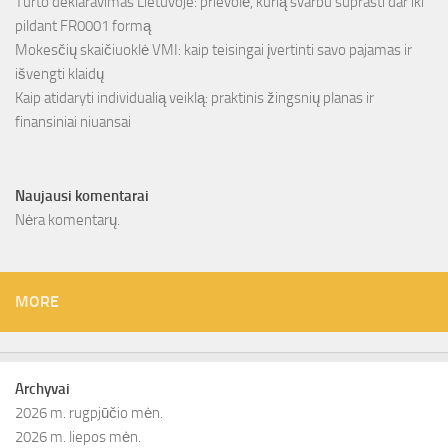
Turto deklaravimas Lietuvoje: prievolė, kurią svarbu suprasti dar iki
pildant FR0001 formą
Mokesčių skaičiuoklė VMI: kaip teisingai įvertinti savo pajamas ir
išvengti klaidų
Kaip atidaryti individualią veiklą: praktinis žingsnių planas ir
finansiniai niuansai
Naujausi komentarai
Nėra komentarų.
MORE
Archyvai
2026 m. rugpjūčio mėn.
2026 m. liepos mėn.