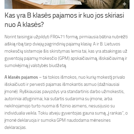
Kas yra B klasės pajamos ir kuo jos skiriasi
nuo A klasės?
Norint teisingai užpildyti FR0471 formą, pirmiausia būtina nubrėžti
aiškią ribą tarp dviejų pagrindinių pajamų klasių: A ir B. Lietuvos
mokesčių sistemoje šis skirstymas lemia tai, kas yra atsakingas už
gyventojų pajamų mokesčio (GPM) apskaičiavimą, išskaičiavimą ir
sumokėjimą į valstybės biudžetą.
A klasės pajamos
– tai tokios išmokos, nuo kurių mokestį privalo
išskaičiuoti ir pervesti pajamas išmokantis asmuo (dažniausiai
įmonė). Ryškiausias pavyzdys yra standartinis darbo užmokestis,
autoriniai atlyginimai, kai sutartis sudaroma su įmone, arba
nekilnojamojo turto nuoma iš fizinio asmens, nesusijusio su
individualia veikla. Tokiu atveju gyventojas gauna sumą „į rankas“, o
įmonė deklaruoja ir sumoka GPM naudodama mėnesines
deklaracijas.