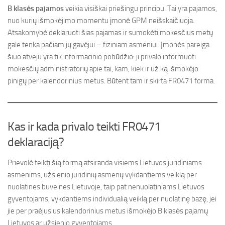
B klasės pajamos
veikia visiškai priešingu principu. Tai yra pajamos,
nuo kurių išmokėjimo momentu įmonė GPM neišskaičiuoja.
Atsakomybė deklaruoti šias pajamas ir sumokėti mokesčius metų
gale tenka pačiam jų gavėjui – fiziniam asmeniui. Įmonės pareiga
šiuo atveju yra tik informacinio pobūdžio: ji privalo informuoti
mokesčių administratorių apie tai, kam, kiek ir už ką išmokėjo
pinigų per kalendorinius metus. Būtent tam ir skirta FR0471 forma.
Kas ir kada privalo teikti FR0471
deklaraciją?
Prievolė teikti šią formą atsiranda visiems Lietuvos juridiniams
asmenims, užsienio juridinių asmenų vykdantiems veiklą per
nuolatines buveines Lietuvoje, taip pat nenuolatiniams Lietuvos
gyventojams, vykdantiems individualią veiklą per nuolatinę bazę, jei
jie per praėjusius kalendorinius metus išmokėjo B klasės pajamų
Lietuvos ar užsienio gyventojams.