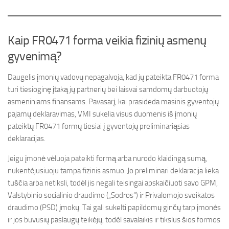
Kaip FR0471 forma veikia fizinių asmenų
gyvenimą?
Daugelis įmonių vadovų nepagalvoja, kad jų pateikta FR0471 forma
turi tiesioginę įtaką jų partnerių bei laisvai samdomų darbuotojų
asmeniniams finansams. Pavasarį, kai prasideda masinis gyventojų
pajamų deklaravimas, VMI sukelia visus duomenis iš įmonių
pateiktų FR0471 formų tiesiai į gyventojų preliminariąsias
deklaracijas.
Jeigu įmonė vėluoja pateikti formą arba nurodo klaidingą sumą,
nukentėjusiuoju tampa fizinis asmuo. Jo preliminari deklaracija lieka
tuščia arba netiksli, todėl jis negali teisingai apskaičiuoti savo GPM,
Valstybinio socialinio draudimo („Sodros“) ir Privalomojo sveikatos
draudimo (PSD) įmokų. Tai gali sukelti papildomų ginčų tarp įmonės
ir jos buvusių paslaugų teikėjų, todėl savalaikis ir tikslus šios formos