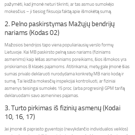
pažymėti, kad įmonė neturi tikrinti, ar tas asmuo sumokėjo
mokesčius – ji tiesiog fiksuoja faktą apie išmokėtą sumą.
2. Pelno paskirstymas Mažųjų bendrijų
nariams (Kodas 02)
Mažosios bendrijos tapo viena populiariausių verslo formų
Lietuvoje. Kai MB paskirsto pelną savo nariams (fiziniams
asmenims) kaip lėšas asmeniniams poreikiams, šios išmokos yra
priskiriamos B klasės pajamoms. Atitinkamai, metų gale įmonė šias
sumas privalo deklaruoti nurodydama konkretų MB nario kodą ir
sumą. Tai leidžia mokesčių inspekcijai kontroliuoti, ar fiziniai
asmenys teisingai sumokės 15 proc. (arba progresinį) GPM tarifą
deklaruodami savo asmenines pajamas.
3. Turto pirkimas iš fizinių asmenų (Kodai
10, 16, 17)
Jei įmonė iš paprasto gyventojo (nevykdančio individualios veiklos)