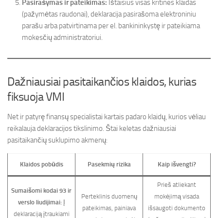
Pasirašymas ir pateikimas:
Ištaisius visas kritines klaidas
(pažymėtas raudonai), deklaracija pasirašoma elektroniniu
parašu arba patvirtinama per el. bankininkystę ir pateikiama
mokesčių administratoriui.
Dažniausiai pasitaikančios klaidos, kurias
fiksuoja VMI
Net ir patyrę finansų specialistai kartais padaro klaidų, kurios vėliau
reikalauja deklaracijos tikslinimo. Štai keletas dažniausiai
pasitaikančių suklupimo akmenų:
Klaidos pobūdis
Pasekmių rizika
Kaip išvengti?
Prieš atliekant
Sumaišomi kodai 93 ir
Perteklinis duomenų
mokėjimą visada
verslo liudijimai:
Į
pateikimas, painiava
išsaugoti dokumento
deklaraciją įtraukiami