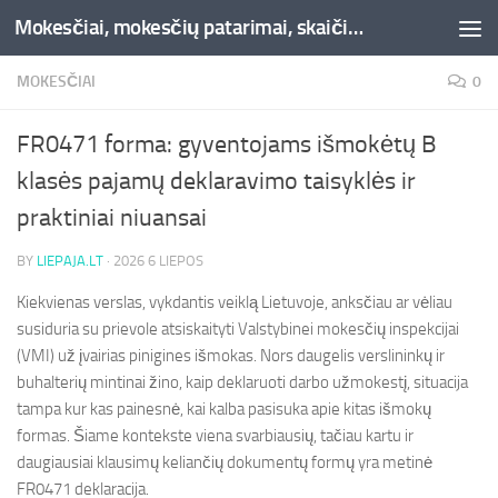
Mokesčiai, mokesčių patarimai, skaičiuoklės, straipsniai -Liepaja.lt
Skip to content
MOKESČIAI
0
FR0471 forma: gyventojams išmokėtų B
klasės pajamų deklaravimo taisyklės ir
praktiniai niuansai
BY
LIEPAJA.LT
·
2026 6 LIEPOS
Kiekvienas verslas, vykdantis veiklą Lietuvoje, anksčiau ar vėliau
susiduria su prievole atsiskaityti Valstybinei mokesčių inspekcijai
(VMI) už įvairias pinigines išmokas. Nors daugelis verslininkų ir
buhalterių mintinai žino, kaip deklaruoti darbo užmokestį, situacija
tampa kur kas painesnė, kai kalba pasisuka apie kitas išmokų
formas. Šiame kontekste viena svarbiausių, tačiau kartu ir
daugiausiai klausimų keliančių dokumentų formų yra metinė
FR0471 deklaracija.