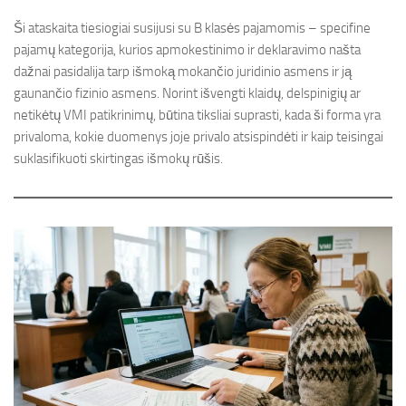
Ši ataskaita tiesiogiai susijusi su B klasės pajamomis – specifine
pajamų kategorija, kurios apmokestinimo ir deklaravimo našta
dažnai pasidalija tarp išmoką mokančio juridinio asmens ir ją
gaunančio fizinio asmens. Norint išvengti klaidų, delspinigių ar
netikėtų VMI patikrinimų, būtina tiksliai suprasti, kada ši forma yra
privaloma, kokie duomenys joje privalo atsispindėti ir kaip teisingai
suklasifikuoti skirtingas išmokų rūšis.