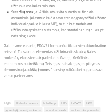
suvedus duomenis metų eigoje, deklaracijos generavimas
užtrunka vos kelias minutes.
Sutarčių revizija:
Aiškiai atskirkite sutartis su fiziniais
asmenimis. Jei asmuo keičia savo statusą (pavyzdžiui, uždaro
individualią veiklą ir įkuria MB), tai turi būti nedelsiant
užfiksuota apskaitos sistemoje, kad srautai nebūtų nukreipti
neteisingu kodu.
Galutiniame variante, FR0471 forma nėra tik dar viena biurokratinė
prievolė. Tai svarbus elementas, užtikrinantis skaidrią šalies
mokesčių ekosistemą ir padedantis išvengti šešėlinės
ekonomikos pasireiškimų. Teisingas ir atsakingas jos pildymas
demonstruoja aukštą įmonės finansinę kultūrą bei pagarbą savo
verslo partneriams.
Tags:
B klasės pajamos
buhalterija
EDS
FR0471
GPM
gyventojų pajamų mokestis
individuali veikla
mokestinės prievolės