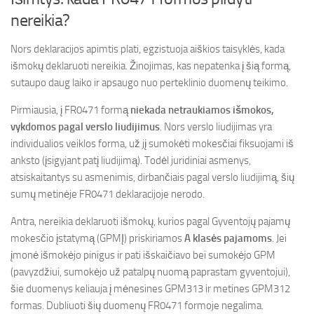
nereikia?
Nors deklaracijos apimtis plati, egzistuoja aiškios taisyklės, kada
išmokų deklaruoti nereikia. Žinojimas, kas nepatenka į šią formą,
sutaupo daug laiko ir apsaugo nuo perteklinio duomenų teikimo.
Pirmiausia, į FR0471 formą
niekada netraukiamos išmokos,
vykdomos pagal verslo liudijimus
. Nors verslo liudijimas yra
individualios veiklos forma, už jį sumokėti mokesčiai fiksuojami iš
anksto (įsigyjant patį liudijimą). Todėl juridiniai asmenys,
atsiskaitantys su asmenimis, dirbančiais pagal verslo liudijimą, šių
sumų metinėje FR0471 deklaracijoje nerodo.
Antra, nereikia deklaruoti išmokų, kurios pagal Gyventojų pajamų
mokesčio įstatymą (GPMĮ) priskiriamos
A klasės pajamoms
. Jei
įmonė išmokėjo pinigus ir pati išskaičiavo bei sumokėjo GPM
(pavyzdžiui, sumokėjo už patalpų nuomą paprastam gyventojui),
šie duomenys keliauja į mėnesines GPM313 ir metines GPM312
formas. Dubliuoti šių duomenų FR0471 formoje negalima.