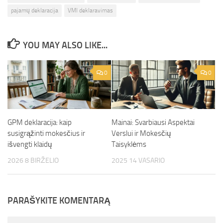
pajamų deklaracija
VMI deklaravimas
YOU MAY ALSO LIKE...
0
0
GPM deklaracija: kaip
Mainai: Svarbiausi Aspektai
susigrąžinti mokesčius ir
Verslui ir Mokesčių
išvengti klaidų
Taisyklėms
2026 8 BIRŽELIO
2025 14 VASARIO
PARAŠYKITE KOMENTARĄ