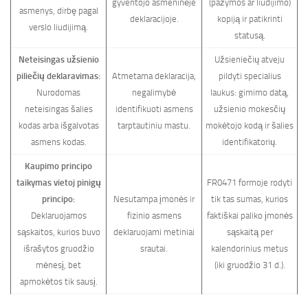
gyventojo asmeninėje
(pažymos ar liudijimo)
asmenys, dirbę pagal
deklaracijoje.
kopiją ir patikrinti
verslo liudijimą.
statusą.
Neteisingas užsienio
Užsieniečių atveju
piliečių deklaravimas:
Atmetama deklaracija,
pildyti specialius
Nurodomas
negalimybė
laukus: gimimo datą,
neteisingas šalies
identifikuoti asmens
užsienio mokesčių
kodas arba išgalvotas
tarptautiniu mastu.
mokėtojo kodą ir šalies
asmens kodas.
identifikatorių.
Kaupimo principo
taikymas vietoj pinigų
FR0471 formoje rodyti
principo:
Nesutampa įmonės ir
tik tas sumas, kurios
Deklaruojamos
fizinio asmens
faktiškai paliko įmonės
sąskaitos, kurios buvo
deklaruojami metiniai
sąskaitą per
išrašytos gruodžio
srautai.
kalendorinius metus
mėnesį, bet
(iki gruodžio 31 d.).
apmokėtos tik sausį.