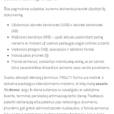
Štai pagrindiniai subjektai, kuriems atsiranda prievolė užpildyti šį
dokumentą:
Uždarosios akcinės bendrovės (UAB) ir akcinės bendrovės
(AB).
Mažosios bendrijos (MB) – ypač aktualu paskirstant pelną
nariams ar mokant už vadovo paslaugas pagal civilines sutartis.
Viešosios įstaigos (VšĮ), asociacijos ir labdaros fondai.
Individualios įmonės (IĮ).
Fiziniai asmenys, vykdantys individualią veiklą, jei jie samdo
kitus savarankiškai dirbančius asmenis savo verslo poreikiams.
Svarbu atkreipti dėmesį į terminus. FR0471 forma yra metinė. Ji
teikiama pasibaigus kalendoriniams metams, iki kitų metų
vasario
15 dienos
. Jeigu ši diena sutampa su savaitgaliu ar valstybine
švente, terminas persikelia į artimiausią darbo dieną. Pavėlavus
pateikti deklaraciją arba pateikus joje neteisingus duomenis,
įmonėms gali grėsti administracinės nuobaudos, o fiziniai asmenys