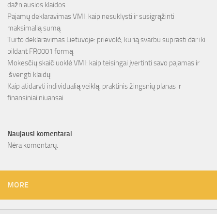
dažniausios klaidos
Pajamų deklaravimas VMI: kaip nesuklysti ir susigrąžinti
maksimalią sumą
Turto deklaravimas Lietuvoje: prievolė, kurią svarbu suprasti dar iki
pildant FR0001 formą
Mokesčių skaičiuoklė VMI: kaip teisingai įvertinti savo pajamas ir
išvengti klaidų
Kaip atidaryti individualią veiklą: praktinis žingsnių planas ir
finansiniai niuansai
Naujausi komentarai
Nėra komentarų.
MORE