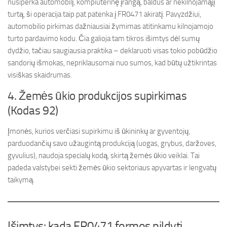
nusiperka automobilį, kompiuterinę įrangą, baldus ar nekilnojamąjį
turtą, ši operacija taip pat patenka į FR0471 akiratį. Pavyzdžiui,
automobilio pirkimas dažniausiai žymimas atitinkamu kilnojamojo
turto pardavimo kodu. Čia galioja tam tikros išimtys dėl sumų
dydžio, tačiau saugiausia praktika – deklaruoti visas tokio pobūdžio
sandorių išmokas, nepriklausomai nuo sumos, kad būtų užtikrintas
visiškas skaidrumas.
4. Žemės ūkio produkcijos supirkimas
(Kodas 92)
Įmonės, kurios verčiasi supirkimu iš ūkininkų ar gyventojų,
parduodančių savo užaugintą produkciją (uogas, grybus, daržoves,
gyvulius), naudoja specialų kodą, skirtą žemės ūkio veiklai. Tai
padeda valstybei sekti žemės ūkio sektoriaus apyvartas ir lengvatų
taikymą.
Išimtys: kada FR0471 formos pildyti