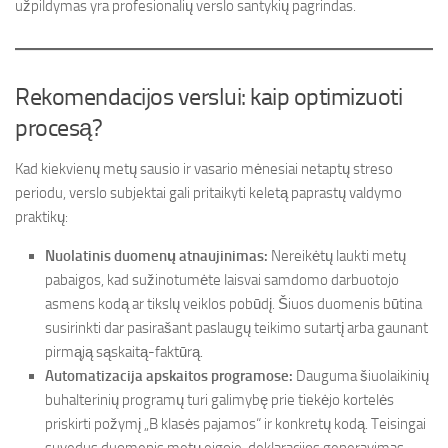
užpildymas yra profesionalių verslo santykių pagrindas.
Rekomendacijos verslui: kaip optimizuoti
procesą?
Kad kiekvienų metų sausio ir vasario mėnesiai netaptų streso
periodu, verslo subjektai gali pritaikyti keletą paprastų valdymo
praktikų:
Nuolatinis duomenų atnaujinimas:
Nereikėtų laukti metų
pabaigos, kad sužinotumėte laisvai samdomo darbuotojo
asmens kodą ar tikslų veiklos pobūdį. Šiuos duomenis būtina
susirinkti dar pasirašant paslaugų teikimo sutartį arba gaunant
pirmąją sąskaitą-faktūrą.
Automatizacija apskaitos programose:
Dauguma šiuolaikinių
buhalterinių programų turi galimybę prie tiekėjo kortelės
priskirti požymį „B klasės pajamos“ ir konkretų kodą. Teisingai