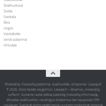
Skaičiuotuvai
Sodas
Sveikata
Ūkis
Uogos
Vaistažolės
verslo patarimai
Virtuvėje
Mokesčiai, mokesčių patarimai, skaičiuoklės, straipsniai -Liepaja.lt
© 2026. Visos teisės saugomos. Liepaja.lt – išsamus „mokesčių
sufleris“, kuriame rasite aiškiai pateiktą mokesčių informaciją,
aktualias skaičiuokles, naudingus straipsnius bei naujausias VMI
naujienas. Svetainė skirta padėti geriau suprasti mokestinę sistemą