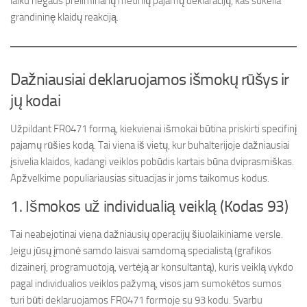
laiku negaus preliminarių metinių pajamų deklaracijų, kas sukelia
grandininę klaidų reakciją.
Dažniausiai deklaruojamos išmokų rūšys ir
jų kodai
Užpildant FR0471 formą, kiekvienai išmokai būtina priskirti specifinį
pajamų rūšies kodą. Tai viena iš vietų, kur buhalterijoje dažniausiai
įsivelia klaidos, kadangi veiklos pobūdis kartais būna dviprasmiškas.
Apžvelkime populiariausias situacijas ir joms taikomus kodus.
1. Išmokos už individualią veiklą (Kodas 93)
Tai neabejotinai viena dažniausių operacijų šiuolaikiniame versle.
Jeigu jūsų įmonė samdo laisvai samdomą specialistą (grafikos
dizainerį, programuotoją, vertėją ar konsultantą), kuris veiklą vykdo
pagal individualios veiklos pažymą, visos jam sumokėtos sumos
turi būti deklaruojamos FR0471 formoje su 93 kodu. Svarbu