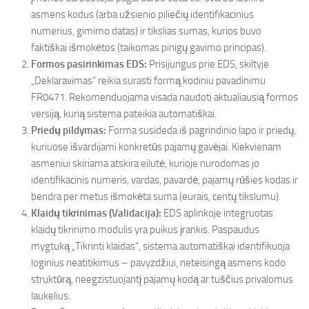
asmens kodus (arba užsienio piliečių identifikacinius
numerius, gimimo datas) ir tikslias sumas, kurios buvo
faktiškai išmokėtos (taikomas pinigų gavimo principas).
Formos pasirinkimas EDS:
Prisijungus prie EDS, skiltyje
„Deklaravimas“ reikia surasti formą kodiniu pavadinimu
FR0471. Rekomenduojama visada naudoti aktualiausią formos
versiją, kurią sistema pateikia automatiškai.
Priedų pildymas:
Forma susideda iš pagrindinio lapo ir priedų,
kuriuose išvardijami konkretūs pajamų gavėjai. Kiekvienam
asmeniui skiriama atskira eilutė, kurioje nurodomas jo
identifikacinis numeris, vardas, pavardė, pajamų rūšies kodas ir
bendra per metus išmokėta suma (eurais, centų tikslumu).
Klaidų tikrinimas (Validacija):
EDS aplinkoje integruotas
klaidų tikrinimo modulis yra puikus įrankis. Paspaudus
mygtuką „Tikrinti klaidas“, sistema automatiškai identifikuoja
loginius neatitikimus – pavyzdžiui, neteisingą asmens kodo
struktūrą, neegzistuojantį pajamų kodą ar tuščius privalomus
laukelius.