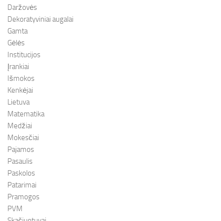
Daržovės
Dekoratyviniai augalai
Gamta
Gėlės
Institucijos
Įrankiai
Išmokos
Kenkėjai
Lietuva
Matematika
Medžiai
Mokesčiai
Pajamos
Pasaulis
Paskolos
Patarimai
Pramogos
PVM
Skačiuotuvai