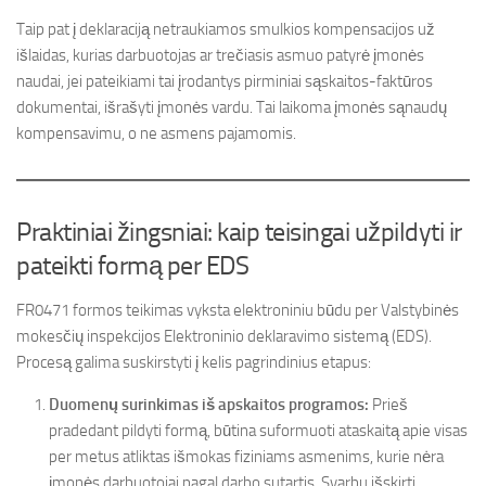
Taip pat į deklaraciją netraukiamos smulkios kompensacijos už
išlaidas, kurias darbuotojas ar trečiasis asmuo patyrė įmonės
naudai, jei pateikiami tai įrodantys pirminiai sąskaitos-faktūros
dokumentai, išrašyti įmonės vardu. Tai laikoma įmonės sąnaudų
kompensavimu, o ne asmens pajamomis.
Praktiniai žingsniai: kaip teisingai užpildyti ir
pateikti formą per EDS
FR0471 formos teikimas vyksta elektroniniu būdu per Valstybinės
mokesčių inspekcijos Elektroninio deklaravimo sistemą (EDS).
Procesą galima suskirstyti į kelis pagrindinius etapus:
Duomenų surinkimas iš apskaitos programos:
Prieš
pradedant pildyti formą, būtina suformuoti ataskaitą apie visas
per metus atliktas išmokas fiziniams asmenims, kurie nėra
įmonės darbuotojai pagal darbo sutartis. Svarbu išskirti