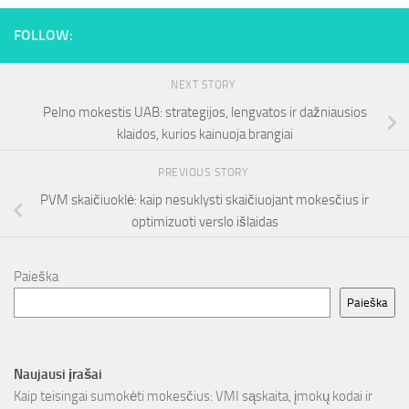
FOLLOW:
NEXT STORY
Pelno mokestis UAB: strategijos, lengvatos ir dažniausios
klaidos, kurios kainuoja brangiai
PREVIOUS STORY
PVM skaičiuoklė: kaip nesuklysti skaičiuojant mokesčius ir
optimizuoti verslo išlaidas
Paieška
Paieška
Naujausi įrašai
Kaip teisingai sumokėti mokesčius: VMI sąskaita, įmokų kodai ir