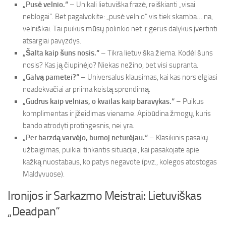
„Pusė velnio.“
– Unikali lietuviška frazė, reiškianti „visai
neblogai“. Bet pagalvokite: „pusė velnio“ vis tiek skamba… na,
velniškai. Tai puikus mūsų polinkio net ir gerus dalykus įvertinti
atsargiai pavyzdys.
„Šalta kaip šuns nosis.“
– Tikra lietuviška žiema. Kodėl šuns
nosis? Kas ją čiupinėjo? Niekas nežino, bet visi supranta.
„Galvą pametei?“
– Universalus klausimas, kai kas nors elgiasi
neadekvačiai ar priima keistą sprendimą.
„Gudrus kaip velnias, o kvailas kaip baravykas.“
– Puikus
komplimentas ir įžeidimas viename. Apibūdina žmogų, kuris
bando atrodyti protingesnis, nei yra.
„Per barzdą varvėjo, burnoj neturėjau.“
– Klasikinis pasakų
užbaigimas, puikiai tinkantis situacijai, kai pasakojate apie
kažką nuostabaus, ko patys negavote (pvz., kolegos atostogas
Maldyvuose).
Ironijos ir Sarkazmo Meistrai: Lietuviškas
„Deadpan“