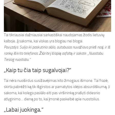
Tai tikriausiai dažniausiai sarkastiškai naudojamas žodis lietuvių
kalboje. Jį sakome, kai viskas yra blogiau nei blogai.
Pavyzdys: Sulijo iki paskutinio siūlo, autobusas nuvažiavo prieš nosį, ir iš
rankų iškrito telefonas. Žiūrite į šlapią asfaltą ir sakote: „Nuostabu.
Tiesiog nuostabu.“
„Kaip tu čia taip sugalvojai?“
Tai nėra nuoširdus susižavėjimas kito žmogaus išmone. Tai frazė,
skirta pabrėžti ką tik išgirstos ar pamatytos idėjos absurdiškumą. Ji
sakoma, kai kolega pasiūlo eiti pas viršininką prašyti didesnio
atlyginimo… dieną po to, kai įmonė paskelbė apie nuostolius.
„Labai juokinga.“