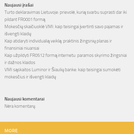
Naujausi įrašai
Turto deklaravimas Lietuvoje: prievolė, kurią svarbu suprasti dar iki
pildant FR0001 formą
Mokesčių skaičiuoklė VMI: kaip teisingai įvertinti savo pajamas ir
išvengti klaidų
Kaip atidaryti individualią veiklą: praktinis žingsnių planas ir
finansiniai niuansai
Kaip užpildyti FR0512 formą internetu: paramos skyrimo žingsniai
ir dažnos klaidos
VMI sąskaitos Luminor ir Šiaulių banke: kaip teisingai sumokėti
mokesčius ir išvengti klaidų
Naujausi komentarai
Nėra komentarų.
MORE