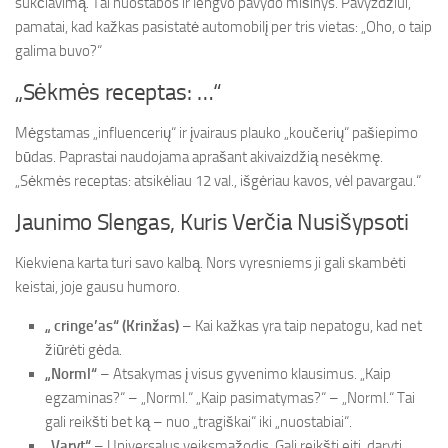
sukčiavimą. Tai nuostabos ir lengvo pavydo mišinys. Pavyzdžiui,
pamatai, kad kažkas pasistatė automobilį per tris vietas: „Oho, o taip
galima buvo?“
„Sėkmės receptas: …“
Mėgstamas „influencerių“ ir įvairaus plauko „koučerių“ pašiepimo
būdas. Paprastai naudojama aprašant akivaizdžią nesėkmę.
„Sėkmės receptas: atsikėliau 12 val., išgėriau kavos, vėl pavargau.“
Jaunimo Slengas, Kuris Verčia Nusišypsoti
Kiekviena karta turi savo kalbą. Nors vyresniems ji gali skambėti
keistai, joje gausu humoro.
„ cringe’as“ (Krinžas)
– Kai kažkas yra taip nepatogu, kad net
žiūrėti gėda.
„Norml“
– Atsakymas į visus gyvenimo klausimus. „Kaip
egzaminas?“ – „Norml.“ „Kaip pasimatymas?“ – „Norml.“ Tai
gali reikšti bet ką – nuo „tragiškai“ iki „nuostabiai“.
„Varyt“
– Universalus veiksmažodis. Gali reikšti eiti, daryti,