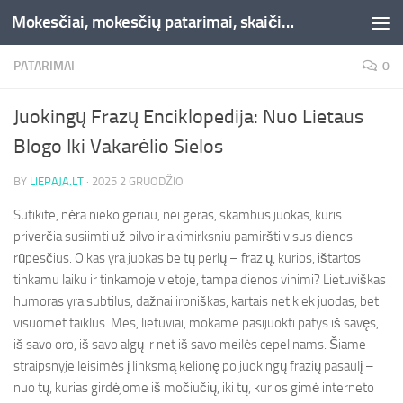
Mokesčiai, mokesčių patarimai, skaičiuoklės, straipsniai -Liepaja.lt
Skip to content
PATARIMAI
0
Juokingų Frazų Enciklopedija: Nuo Lietaus
Blogo Iki Vakarėlio Sielos
BY
LIEPAJA.LT
·
2025 2 GRUODŽIO
Sutikite, nėra nieko geriau, nei geras, skambus juokas, kuris
priverčia susiimti už pilvo ir akimirksniu pamiršti visus dienos
rūpesčius. O kas yra juokas be tų perlų – frazių, kurios, ištartos
tinkamu laiku ir tinkamoje vietoje, tampa dienos vinimi? Lietuviškas
humoras yra subtilus, dažnai ironiškas, kartais net kiek juodas, bet
visuomet taiklus. Mes, lietuviai, mokame pasijuokti patys iš savęs,
iš savo oro, iš savo algų ir net iš savo meilės cepelinams. Šiame
straipsnyje leisimės į linksmą kelionę po juokingų frazių pasaulį –
nuo tų, kurias girdėjome iš močiučių, iki tų, kurios gimė interneto