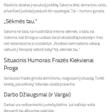
Klasikinis atsakas į nevykusį pokštą. Sakoma lėtai, akmeniniu veidu,
priverčiant juokdarį pasijusti itin nepatogiai. Tai – humoro gynyba.
„Sėkmės tau.“
Sakoma ne tada, kai nuoširdžiai linkime sėkmės, o tada, kai
matome, kad žmogus ruošiasi daryti akivaizdžią kvailystę ir mes
net nebandysime jo sustabdyti. „Ruošiesi sekmadienio vakarą
važiuoti į ‘Akropolį’ ieškoti batų? Na, sėkmės tau.“
Situacinis Humoras: Frazės Kiekvienai
Proga
Geriausios frazės gimsta akimirksniu, reaguojant į situaciją. Turėti
keletą „paruoštukų“ kišenėje visada praverčia.
Darbo Džiaugsmai (ir Vargai)
Darbas yra neišsenkantis juokelių šaltinis. Juk kažkaip reikia
išgyventi tas aštuonias valandas.