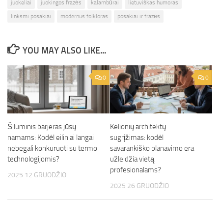
juokeliai
juokingos frazės
kalambūrai
lietuviškas humoras
linksmi posakiai
modernus folkloras
posakiai ir frazės
YOU MAY ALSO LIKE...
0
0
Šiluminis barjeras jūsų
Kelionių architektų
namams: Kodėl eiliniai langai
sugrįžimas: kodėl
nebegali konkuruoti su termo
savarankiško planavimo era
technologijomis?
užleidžia vietą
profesionalams?
2025 12 GRUODŽIO
2025 26 GRUODŽIO