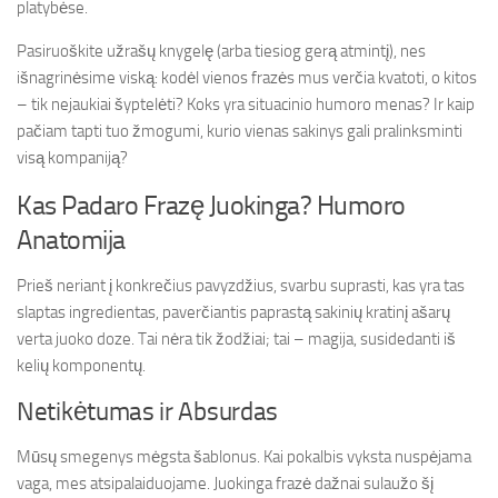
platybėse.
Pasiruoškite užrašų knygelę (arba tiesiog gerą atmintį), nes
išnagrinėsime viską: kodėl vienos frazės mus verčia kvatoti, o kitos
– tik nejaukiai šyptelėti? Koks yra situacinio humoro menas? Ir kaip
pačiam tapti tuo žmogumi, kurio vienas sakinys gali pralinksminti
visą kompaniją?
Kas Padaro Frazę Juokinga? Humoro
Anatomija
Prieš neriant į konkrečius pavyzdžius, svarbu suprasti, kas yra tas
slaptas ingredientas, paverčiantis paprastą sakinių kratinį ašarų
verta juoko doze. Tai nėra tik žodžiai; tai – magija, susidedanti iš
kelių komponentų.
Netikėtumas ir Absurdas
Mūsų smegenys mėgsta šablonus. Kai pokalbis vyksta nuspėjama
vaga, mes atsipalaiduojame. Juokinga frazė dažnai sulaužo šį