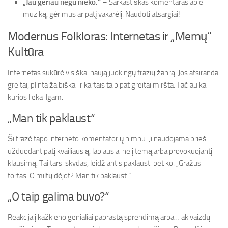
„Jau geriau negu nieko.“
– Sarkastiškas komentaras apie
muziką, gėrimus ar patį vakarėlį. Naudoti atsargiai!
Modernus Folkloras: Internetas ir „Memų“
Kultūra
Internetas sukūrė visiškai naują juokingų frazių žanrą. Jos atsiranda
greitai, plinta žaibiškai ir kartais taip pat greitai miršta. Tačiau kai
kurios lieka ilgam.
„Man tik paklaust“
Ši frazė tapo interneto komentatorių himnu. Ji naudojama prieš
užduodant patį kvailiausią, labiausiai ne į temą arba provokuojantį
klausimą. Tai tarsi skydas, leidžiantis paklausti bet ko. „Gražus
tortas. O miltų dėjot? Man tik paklaust.“
„O taip galima buvo?“
Reakcija į kažkieno genialiai paprastą sprendimą arba… akivaizdų