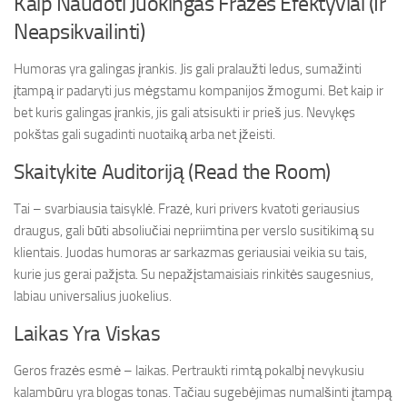
Kaip Naudoti Juokingas Frazes Efektyviai (Ir
Neapsikvailinti)
Humoras yra galingas įrankis. Jis gali pralaužti ledus, sumažinti
įtampą ir padaryti jus mėgstamu kompanijos žmogumi. Bet kaip ir
bet kuris galingas įrankis, jis gali atsisukti ir prieš jus. Nevykęs
pokštas gali sugadinti nuotaiką arba net įžeisti.
Skaitykite Auditoriją (Read the Room)
Tai – svarbiausia taisyklė. Frazė, kuri privers kvatoti geriausius
draugus, gali būti absoliučiai nepriimtina per verslo susitikimą su
klientais. Juodas humoras ar sarkazmas geriausiai veikia su tais,
kurie jus gerai pažįsta. Su nepažįstamaisiais rinkitės saugesnius,
labiau universalius juokelius.
Laikas Yra Viskas
Geros frazės esmė – laikas. Pertraukti rimtą pokalbį nevykusiu
kalambūru yra blogas tonas. Tačiau sugebėjimas numalšinti įtampą