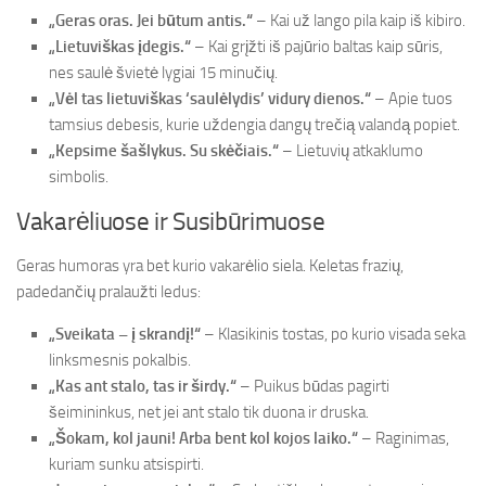
„Geras oras. Jei būtum antis.“
– Kai už lango pila kaip iš kibiro.
„Lietuviškas įdegis.“
– Kai grįžti iš pajūrio baltas kaip sūris,
nes saulė švietė lygiai 15 minučių.
„Vėl tas lietuviškas ‘saulėlydis’ vidury dienos.“
– Apie tuos
tamsius debesis, kurie uždengia dangų trečią valandą popiet.
„Kepsime šašlykus. Su skėčiais.“
– Lietuvių atkaklumo
simbolis.
Vakarėliuose ir Susibūrimuose
Geras humoras yra bet kurio vakarėlio siela. Keletas frazių,
padedančių pralaužti ledus:
„Sveikata – į skrandį!“
– Klasikinis tostas, po kurio visada seka
linksmesnis pokalbis.
„Kas ant stalo, tas ir širdy.“
– Puikus būdas pagirti
šeimininkus, net jei ant stalo tik duona ir druska.
„Šokam, kol jauni! Arba bent kol kojos laiko.“
– Raginimas,
kuriam sunku atsispirti.