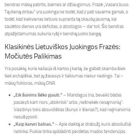
bendras mūsų patirtis, baimes ar džiaugsmus. Frazė „Vasara buvo.
Tą dieną dirbau“ yra juokinga ne todėl, kad ji pati savaime geniali, o
todėl, kad kiekvienas lietuvis supranta tą skaudų jausmą, kai
saulėtos dienos yra deficitas, o atostogos – dar toli. Šis bendras
atpažįstamumas sukuria ryšį ir bendrą juoko bangą.
Klasikinės Lietuviškos Juokingos Frazės:
Močiutės Palikimas
Yra posakių, kurie keliauja iš kartos į kartą. Jie galbūt skamba šiek
tiek archajiškai, bet jų žavesys ir taiklumas niekur nedingo. Tai –
mūsų folkloras, mūsų DNR.
„Eik šunims šėko pjauti.“
– Mandagus (na, beveik) būdas
pasakyti kam nors „atsiknisk“ arba „nešnekėk nesąmonių“.
Vaizdinys toks absurdiškas (šunys ir šienas?), kad neįmanoma
nesušypsoti.
„Kaip karvei balnas.“
– Apie daiktą ar drabužį, kuris absoliučiai
netinka. Puikiai tinka apibūdinti perdėtas mados tendencijas.