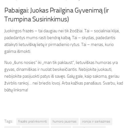
Pabaigai: Juokas Prailgina Gyvenimą (ir
Trumpina Susirinkimus)
Juokingos frazės – tai daugiau nei tik žodžiai. Tai – socialiniai klijai,
padedantys mums rasti bendrą kalbą. Tai – skydas, padedantis
atlaikyti lietuvišką lietų ir pirmadienio rytus. Tai – menas, kurio
galima išmokti.
Nuo „šuns nosies“ iki „man tik paklaust“, lietuviškas humoras yra
gyvas, dinamiškas ir nuolat besikeičiantis. Nebijokite juokauti,
nebijokite pasijuokti patys iš savęs. Galų gale, kaip sakoma, geriau
žvirblis rankoj… nei briedis lovoj. Arba kažkas panašaus. Svarbu, kad
būtų linksma!
Tags:
frazės pralinksminti
humoro jausmas
ironija ir sarkazmas