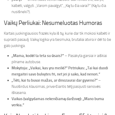
kalbėti, valgyti. „Varom pavalgyt“, „Ką tu čia varai?“ (Ką tu čia
nusišneki?).
Vaikų Perliukai: Nesumeluotas Humoras
Kartais juokingiausios frazės kyla iš tų, kurie dar tik mokosi kalbėti ir
suprasti pasaulį. Vaikų logika yra tiesmuka, brutaliai atvira ir dėl to be
galo juokinga.
„Mama, kodėl ta teta su ūsais?“
– Pasakyta garsiai ir aiškiai
pilname autobuse.
Mokytoja: „Vaikai, kas yra meilė?“ Petriukas: „Tai kai duodi
mergaitei savo bulvytes fri, net jei ji sako, kad nenori.“
„Tėti, kai tu buvai mažas, ar dinozaurai dar gyveno?“
–
Nuoširdus klausimas, priverčiantis tėtį pasijusti senovės
iškasena.
Vaikas (valgydamas nekenčiamą daržovę): „Mano burna
verkia.“