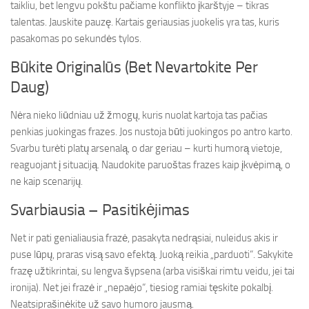
taikliu, bet lengvu pokštu pačiame konflikto įkarštyje – tikras
talentas. Jauskite pauzę. Kartais geriausias juokelis yra tas, kuris
pasakomas po sekundės tylos.
Būkite Originalūs (Bet Nevartokite Per
Daug)
Nėra nieko liūdniau už žmogų, kuris nuolat kartoja tas pačias
penkias juokingas frazes. Jos nustoja būti juokingos po antro karto.
Svarbu turėti platų arsenalą, o dar geriau – kurti humorą vietoje,
reaguojant į situaciją. Naudokite paruoštas frazes kaip įkvėpimą, o
ne kaip scenarijų.
Svarbiausia – Pasitikėjimas
Net ir pati genialiausia frazė, pasakyta nedrąsiai, nuleidus akis ir
puse lūpų, praras visą savo efektą. Juoką reikia „parduoti“. Sakykite
frazę užtikrintai, su lengva šypsena (arba visiškai rimtu veidu, jei tai
ironija). Net jei frazė ir „nepaėjo“, tiesiog ramiai tęskite pokalbį.
Neatsiprašinėkite už savo humoro jausmą.