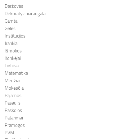
Daržovės
Dekoratyviniai augalai
Gamta
Gėlės
Institucijos
Įrankiai
Išmokos
Kenkėjai
Lietuva
Matematika
Medžiai
Mokesčiai
Pajamos
Pasaulis
Paskolos
Patarimai
Pramogos
PVM