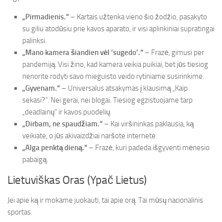
„Pirmadienis.“
– Kartais užtenka vieno šio žodžio, pasakyto
su giliu atodūsiu prie kavos aparato, ir visi aplinkiniai supratingai
palinksi.
„Mano kamera šiandien vėl ‘sugedo’.“
– Frazė, gimusi per
pandemiją. Visi žino, kad kamera veikia puikiai, bet jūs tiesiog
nenorite rodyti savo mieguisto veido rytiniame susirinkime.
„Gyvenam.“
– Universalus atsakymas į klausimą „Kaip
sekasi?“. Nei gerai, nei blogai. Tiesiog egzistuojame tarp
„deadlainų“ ir kavos puodelių.
„Dirbam, ne spaudžiam.“
– Kai viršininkas paklausia, ką
veikiate, o jūs akivaizdžiai naršote internete.
„Alga penktą dieną.“
– Frazė, kuri padeda išgyventi mėnesio
pabaigą.
Lietuviškas Oras (Ypač Lietus)
Jei apie ką ir mokame juokauti, tai apie orą. Tai mūsų nacionalinis
sportas.