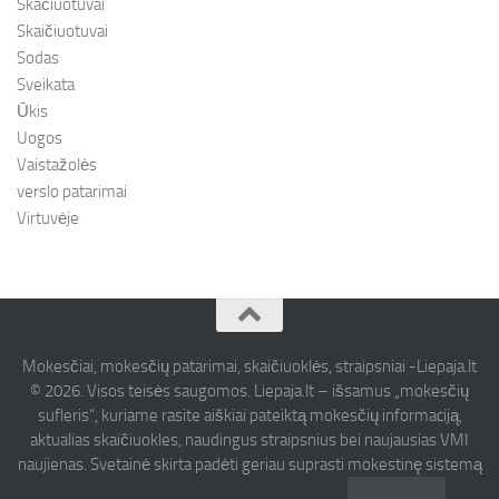
Skačiuotuvai
Skaičiuotuvai
Sodas
Sveikata
Ūkis
Uogos
Vaistažolės
verslo patarimai
Virtuvėje
Mokesčiai, mokesčių patarimai, skaičiuoklės, straipsniai -Liepaja.lt
© 2026. Visos teisės saugomos. Liepaja.lt – išsamus „mokesčių
sufleris“, kuriame rasite aiškiai pateiktą mokesčių informaciją,
aktualias skaičiuokles, naudingus straipsnius bei naujausias VMI
naujienas. Svetainė skirta padėti geriau suprasti mokestinę sistemą