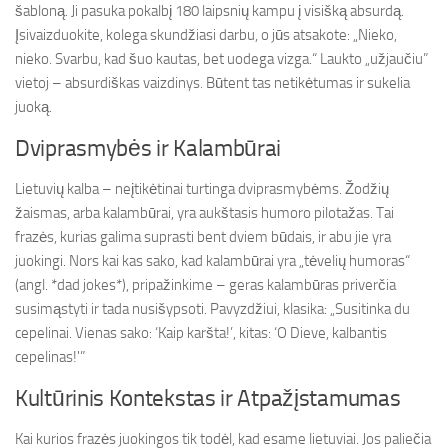
šabloną. Ji pasuka pokalbį 180 laipsnių kampu į visišką absurdą.
Įsivaizduokite, kolega skundžiasi darbu, o jūs atsakote: „Nieko,
nieko. Svarbu, kad šuo kautas, bet uodega vizga.“ Laukto „užjaučiu”
vietoj – absurdiškas vaizdinys. Būtent tas netikėtumas ir sukelia
juoką.
Dviprasmybės ir Kalambūrai
Lietuvių kalba – neįtikėtinai turtinga dviprasmybėms. Žodžių
žaismas, arba kalambūrai, yra aukštasis humoro pilotažas. Tai
frazės, kurias galima suprasti bent dviem būdais, ir abu jie yra
juokingi. Nors kai kas sako, kad kalambūrai yra „tėvelių humoras“
(angl. *dad jokes*), pripažinkime – geras kalambūras priverčia
susimąstyti ir tada nusišypsoti. Pavyzdžiui, klasika: „Susitinka du
cepelinai. Vienas sako: ‘Kaip karšta!’, kitas: ‘O Dieve, kalbantis
cepelinas!'”
Kultūrinis Kontekstas ir Atpažįstamumas
Kai kurios frazės juokingos tik todėl, kad esame lietuviai. Jos paliečia