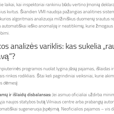
ie laikai, kai inspektoriai rankiniu būdu vertino įmonių deklara
nius kvitus. Šiandien VMI naudoja pažangias analitines siste
 kurios algoritmais analizuoja milžiniškus duomenų srautus rea
 automatiškai ieško anomalijų ir neatitikimų, kurie žmogaus 
bimi.
kos analizės variklis: kas sukelia „
avą“?
piuterinės programos nuolat lygina jūsų pajamas, išlaidas ir
ais rinkos rodikliais. Štai keli pagrindiniai veiksniai, kurie aki
s dėmesį:
amų ir išlaidų disbalansas:
Jei asmuo oficialiai uždirba minim
gyja naujos statybos butą Vilniaus centre arba prabangų auto
omatiškai sugeneruoja įspėjimą. Neoficialios pajamos – vis d