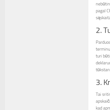
nebūtin
pagal C
sąskaita
2. T
Parduod
terminu
turi bū
deklaru
tūkstan
3. K
Tai sri
apskaič
kad apm