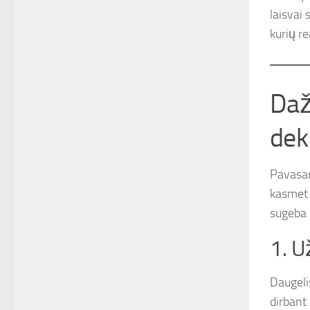
laisvai
kurių re
Daž
dek
Pavasar
kasmet p
sugeba p
1. U
Daugeli
dirbant