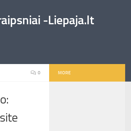
ipsniai -Liepaja.lt
0
MORE
o:
site