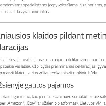
 samdomiems specialistams (copywriter’iams, dizaineriams, 
alios išlaidos yra minimalios.
niausios klaidos pildant meti
laracijas
is Lietuvoje neatsiejamas nuo pajamų deklaravimo maraton
ateikia vis labiau užpildytas preliminarias deklaracijas, gyven
adaryti klaidų, kurias vėliau tenka taisyti rankiniu būdu.
žsienyje gautos pajamos
s klaidingai mano, kad jei mokesčiai buvo sumokėti kitoje šaly
 per „Amazon“, „Etsy“ ar užsienio platformas), Lietuvos VMI ap