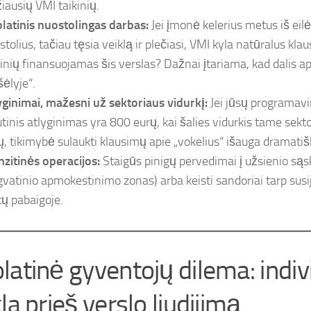
žiausių VMI taikinių.
latinis nuostolingas darbas:
Jei įmonė kelerius metus iš eil
tolius, tačiau tęsia veiklą ir plečiasi, VMI kyla natūralus klau
tinių finansuojamas šis verslas? Dažnai įtariama, kad dalis ap
šėlyje“.
yginimai, mažesni už sektoriaus vidurkį:
Jei jūsų programav
utinis atlyginimas yra 800 eurų, kai šalies vidurkis tame sekto
ų, tikimybė sulaukti klausimų apie „vokelius“ išauga dramatiš
nzitinės operacijos:
Staigūs pinigų pervedimai į užsienio sąsk
gvatinio apmokestinimo zonas) arba keisti sandoriai tarp sus
ų pabaigoje.
latinė gyventojų dilema: indiv
la prieš verslo liudijimą