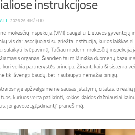
cialiose instrukcijose
A.LT
·
2026 26 BIRŽELIO
inė mokesčių inspekcija (VMI) daugeliui Lietuvos gyventojų i
nkų vis dar asocijuojasi su griežta institucija, kurios laiškas el
ai sulaikyti kvėpavimą. Tačiau moderni mokesčių inspekcija j
džiamasis organas. Šiandien tai milžiniška duomenų bazė ir 
 kuri veikia partnerystės principu. Žinant, kaip ši sistema vei
ne tik išvengti baudų, bet ir sutaupyti nemažai pinigų.
traipsnyje apžvelgsime ne sausas įstatymų citatas, o realią 
tuos, kuriuos verta patikrinti, kokios klaidos dažniausiai kainu
tis, jei gavote „gąsdinantį“ pranešimą.