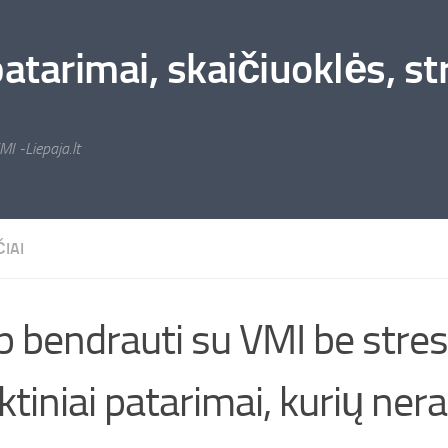
arimai, skaičiuoklės, stra
MI -Liepaja.lt
IAI
p bendrauti su VMI be stres
ktiniai patarimai, kurių nera