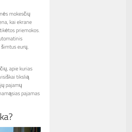
ybinės mokesčių
ena, kai ekrane
etikėtos priemokos.
utomatinis
i šimtus eurų,
ių, apie kurias
siškai tikslią
tojų pajamų
inamąsias pajamas
oka?