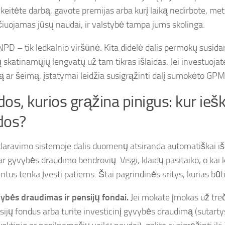
, keitėte darbą, gavote premijas arba kurį laiką nedirbote, me
čiuojamas jūsų naudai, ir valstybė tampa jums skolinga.
NPD – tik ledkalnio viršūnė. Kita didelė dalis permokų susida
skatinamųjų lengvatų už tam tikras išlaidas. Jei investuojate 
ą ar šeimą, įstatymai leidžia susigrąžinti dalį sumokėto GPM
idos, kurios grąžina pinigus: kur iešk
dos?
laravimo sistemoje dalis duomenų atsiranda automatiškai i
ar gyvybės draudimo bendrovių. Visgi, klaidų pasitaiko, o kai 
tus tenka įvesti patiems. Štai pagrindinės sritys, kurias būti
ybės draudimas ir pensijų fondai.
Jei mokate įmokas už tre
sijų fondus arba turite investicinį gyvybės draudimą (sutarty