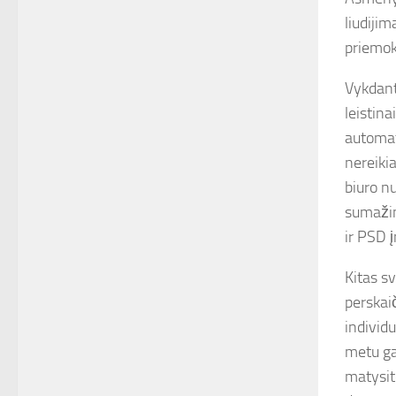
liudiji
priemoko
Vykdant
leistina
automat
nereikia
biuro n
sumažin
ir PSD 
Kitas s
perskai
individ
metu ga
matysit