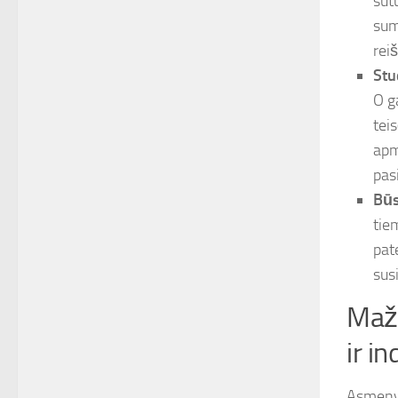
sut
sum
rei
Stu
O g
tei
apm
pas
Būs
tie
pat
sus
Maži
ir in
Asmenys