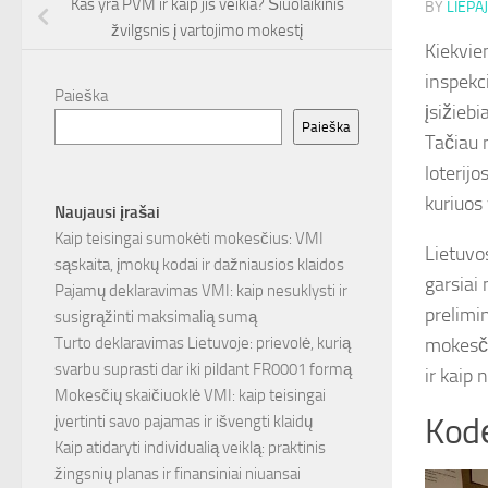
Kas yra PVM ir kaip jis veikia? Šiuolaikinis
BY
LIEPAJ
žvilgsnis į vartojimo mokestį
Kiekvie
inspekc
Paieška
įsižieb
Paieška
Tačiau 
loterijo
kuriuos 
Naujausi įrašai
Kaip teisingai sumokėti mokesčius: VMI
Lietuvo
sąskaita, įmokų kodai ir dažniausios klaidos
garsiai
Pajamų deklaravimas VMI: kaip nesuklysti ir
prelimin
susigrąžinti maksimalią sumą
mokesči
Turto deklaravimas Lietuvoje: prievolė, kurią
svarbu suprasti dar iki pildant FR0001 formą
ir kaip 
Mokesčių skaičiuoklė VMI: kaip teisingai
Kodė
įvertinti savo pajamas ir išvengti klaidų
Kaip atidaryti individualią veiklą: praktinis
žingsnių planas ir finansiniai niuansai