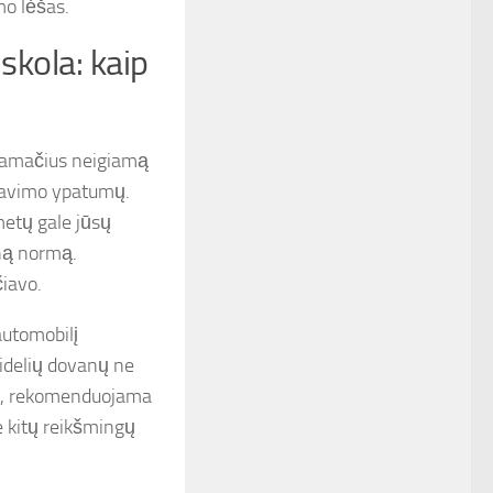
mo lėšas.
skola: kaip
ą pamačius neigiamą
čiavimo ypatumų.
metų gale jūsų
iną normą.
čiavo.
automobilį
didelių dovanų ne
enų, rekomenduojama
e kitų reikšmingų