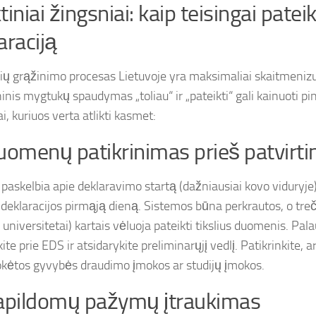
tiniai žingsniai: kaip teisingai pateik
araciją
ų grąžinimo procesas Lietuvoje yra maksimaliai skaitmenizu
nis mygtukų spaudymas „toliau“ ir „pateikti“ gali kainuoti pin
i, kuriuos verta atlikti kasmet:
uomenų patikrinimas prieš patvirt
 paskelbia apie deklaravimo startą (dažniausiai kovo viduryje
i deklaracijos pirmąją dieną. Sistemos būna perkrautos, o treč
 universitetai) kartais vėluoja pateikti tikslius duomenis. Pala
kite prie EDS ir atsidarykite preliminarųjį vedlį. Patikrinkite, a
kėtos gyvybės draudimo įmokos ar studijų įmokos.
apildomų pažymų įtraukimas