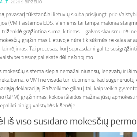
A.LT
·
2026 9 BIRŽELIO
ną pavasarį tūkstančiai lietuvių skuba prisijungti prie Valst
ijos (VMI) sistemos EDS. Vieniems tai tampa malonia staigm
ia triženklė grąžintina suma, kitiems – galvos skausmu dėl n
mokesčių grąžinimas Lietuvoje nėra tik sėkmės reikalas ar a
s laimėjimas. Tai procesas, kurį suprasdami galite susigrąžint
valstybei tiesiog paliekate dėl nežinojimo.
s mokesčių sistema slepia nemažai niuansų, lengvatų ir išimč
 nekalbama, o VMI ne visada turi duomenis, kad sugeneruotų vi
ariąją deklaraciją. Pažvelkime giliau į tai, kaip veikia gyven
o (GPM) grąžinimas, kokios išlaidos mažina jūsų apmokest
nepalikti pinigų valstybės kišenėje.
l iš viso susidaro mokesčių perm