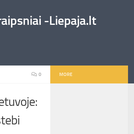
ipsniai -Liepaja.lt
0
MORE
etuvoje:
tebi