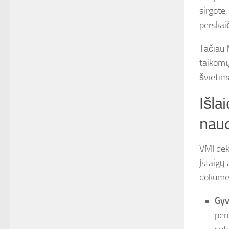
sirgote
perskai
Tačiau 
taikomų 
švietim
Išla
nau
VMI dek
įstaigų 
dokumen
Gyv
pen