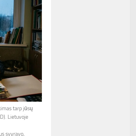
kimas tarp jūsų
D). Lietuvoje
us svyravo,