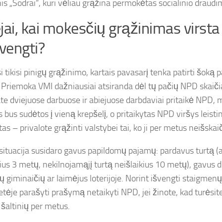
s „Sodrai“, kuri vėliau grąžina permokėtas socialinio draudi
jai, kai mokesčių grąžinimas virsta 
švengti?
si tikisi pinigų grąžinimo, kartais pavasarį tenka patirti šok
. Priemoka VMI dažniausiai atsiranda dėl tų pačių NPD skai
bate dviejuose darbuose ir abiejuose darbdaviai pritaikė NPD, 
 bus sudėtos į vieną krepšelį, o pritaikytas NPD viršys leist
as – privalote grąžinti valstybei tai, ko ji per metus neišskai
situacija susidaro gavus papildomų pajamų: pardavus turtą (
kius 3 metų, nekilnojamąjį turtą neišlaikius 10 metų), gavus 
mų giminaičių ar laimėjus loterijoje. Norint išvengti staigm
etėje parašyti prašymą netaikyti NPD, jei žinote, kad turėsit
šaltinių per metus.