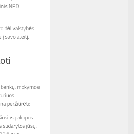
tinis NPD
ro dėl valstybės
į savo ateitį,
.
oti
š bankų, mokymosi
kuriuos
na peržiūrėti:
čiosios pakopos
s sudarytos jūsų,