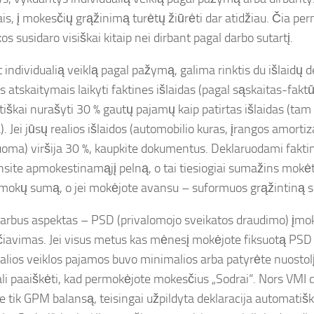
mais, į mokesčių grąžinimą turėtų žiūrėti dar atidžiau. Čia pe
s susidaro visiškai kitaip nei dirbant pagal darbo sutartį.
 individualią veiklą pagal pažymą, galima rinktis du išlaidų 
is atskaitymais laikyti faktines išlaidas (pagal sąskaitas-faktū
iškai nurašyti 30 % gautų pajamų kaip patirtas išlaidas (t
). Jei jūsų realios išlaidos (automobilio kuras, įrangos amortiz
uoma) viršija 30 %, kaupkite dokumentus. Deklaruodami faktin
site apmokestinamąjį pelną, o tai tiesiogiai sumažins mokė
įmokų sumą, o jei mokėjote avansu – suformuos grąžintiną 
varbus aspektas – PSD (privalomojo sveikatos draudimo) įmo
čiavimas. Jei visus metus kas mėnesį mokėjote fiksuotą PSD 
ualios veiklos pajamos buvo minimalios arba patyrėte nuostol
li paaiškėti, kad permokėjote mokesčius „Sodrai“. Nors VMI d
e tik GPM balansą, teisingai užpildyta deklaracija automatiš