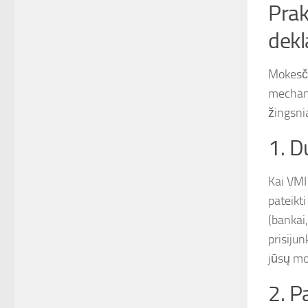
Prak
dekl
Mokesči
mechani
žingsnia
1. D
Kai VMI
pateikt
(bankai,
prisijun
jūsų mo
2. P