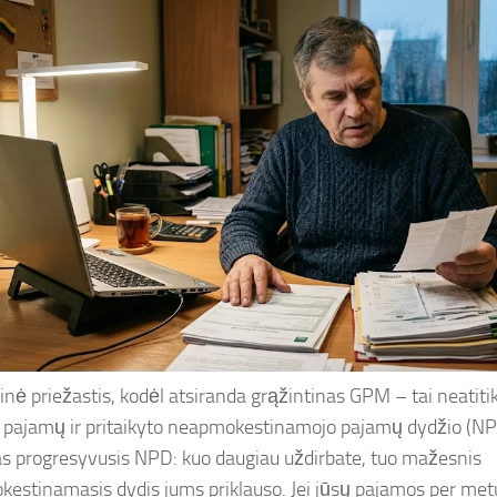
inė priežastis, kodėl atsiranda grąžintinas GPM – tai neatiti
ų pajamų ir pritaikyto neapmokestinamojo pajamų dydžio (NP
s progresyvusis NPD: kuo daugiau uždirbate, tuo mažesnis
estinamasis dydis jums priklauso. Jei jūsų pajamos per met