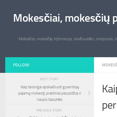
Skip to content
Mokesčiai, mokesčių pat
Mokesčiai, mokesčių informacija, skaičiuoklės, straipsniai, V
FOLLOW:
MOKESČ
NEXT STORY
Kai
Kaip teisingai apskaičiuoti gyventojų
pajamų mokestį: praktiniai pavyzdžiai ir
naujos taisyklės
per
PREVIOUS STORY