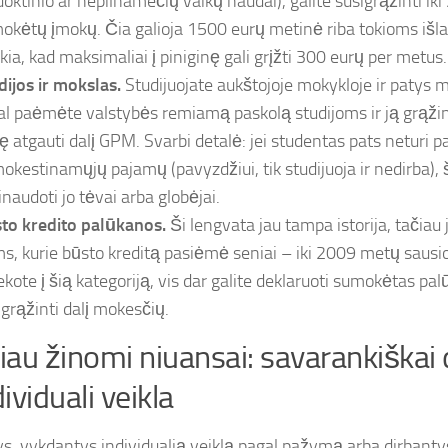
uoktinio ar nepilnamečių vaikų naudai), galite susigrąžinti iki
okėtų įmokų. Čia galioja 1500 eurų metinė riba tokioms išla
škia, kad maksimaliai į piniginę gali grįžti 300 eurų per metus.
dijos ir mokslas.
Studijuojate aukštojoje mokykloje ir patys
al paėmėte valstybės remiamą paskolą studijoms ir ją grąžin
sę atgauti dalį GPM. Svarbi detalė: jei studentas pats neturi
okestinamųjų pajamų (pavyzdžiui, tik studijuoja ir nedirba), š
inaudoti jo tėvai arba globėjai.
to kredito palūkanos.
Ši lengvata jau tampa istorija, tačiau j
ms, kurie būsto kreditą pasiėmė seniai – iki 2009 metų sausio
ekote į šią kategoriją, vis dar galite deklaruoti sumokėtas pal
igrąžinti dalį mokesčių.
au žinomi niuansai: savarankiškai 
dividuali veikla
, vykdantys individualią veiklą pagal pažymą arba dirbantys