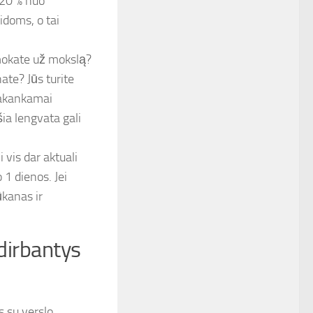
 20 % nuo
idoms, o tai
 mokate už mokslą?
ate? Jūs turite
 pakankamai
ia lengvata gali
i vis dar aktuali
 1 dienos. Jei
ūkanas ir
dirbantys
 su verslo