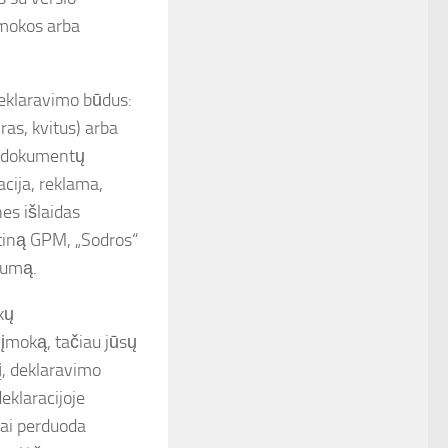
rmokos arba
deklaravimo būdus:
ras, kvitus) arba
am dokumentų
acija, reklama,
es išlaidas
tiną GPM, „Sodros“
sumą.
kų
įmoką, tačiau jūsų
į, deklaravimo
eklaracijoje
kai perduoda