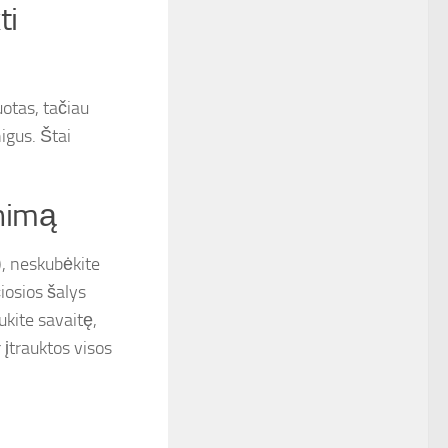
ti
otas, tačiau
igus. Štai
inimą
), neskubėkite
iosios šalys
ukite savaitę,
r įtrauktos visos