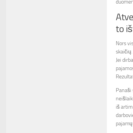
duomeni
Atve
to i
Nors vi
skaičių
Jei dir
pajamos
Rezultat
Panaši 
neišlai
iš arti
darbovi
pajamų 