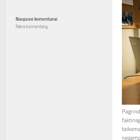
Naujausi komentarai
Nėra komentarų.
Pagrind
faktini
taikoma
neapmok