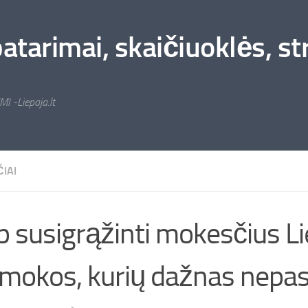
arimai, skaičiuoklės, stra
MI -Liepaja.lt
IAI
p susigrąžinti mokesčius Li
mokos, kurių dažnas nepas