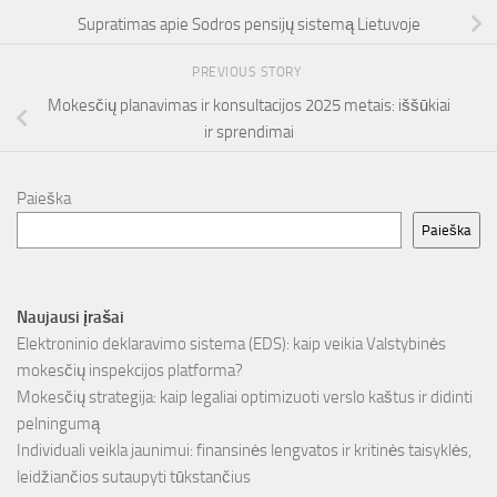
Supratimas apie Sodros pensijų sistemą Lietuvoje
PREVIOUS STORY
Mokesčių planavimas ir konsultacijos 2025 metais: iššūkiai
ir sprendimai
Paieška
Paieška
Naujausi įrašai
Elektroninio deklaravimo sistema (EDS): kaip veikia Valstybinės
mokesčių inspekcijos platforma?
Mokesčių strategija: kaip legaliai optimizuoti verslo kaštus ir didinti
pelningumą
Individuali veikla jaunimui: finansinės lengvatos ir kritinės taisyklės,
leidžiančios sutaupyti tūkstančius