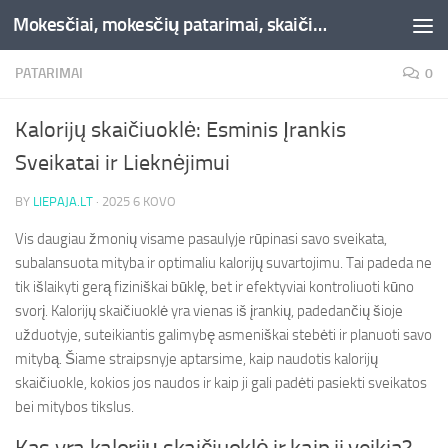
Mokesčiai, mokesčių patarimai, skaičiuoklės, straipsniai -Liepaja.lt
Skip to content
PATARIMAI
0
Kalorijų skaičiuoklė: Esminis Įrankis
Sveikatai ir Lieknėjimui
BY
LIEPAJA.LT
·
2025 6 KOVO
Vis daugiau žmonių visame pasaulyje rūpinasi savo sveikata,
subalansuota mityba ir optimaliu kalorijų suvartojimu. Tai padeda ne
tik išlaikyti gerą fiziniškai būklę, bet ir efektyviai kontroliuoti kūno
svorį. Kalorijų skaičiuoklė yra vienas iš įrankių, padedančių šioje
užduotyje, suteikiantis galimybę asmeniškai stebėti ir planuoti savo
mitybą. Šiame straipsnyje aptarsime, kaip naudotis kalorijų
skaičiuokle, kokios jos naudos ir kaip ji gali padėti pasiekti sveikatos
bei mitybos tikslus.