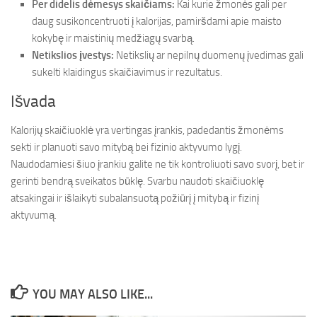
Per didelis dėmesys skaičiams:
Kai kurie žmonės gali per
daug susikoncentruoti į kalorijas, pamiršdami apie maisto
kokybę ir maistinių medžiagų svarbą.
Netikslios įvestys:
Netikslių ar nepilnų duomenų įvedimas gali
sukelti klaidingus skaičiavimus ir rezultatus.
Išvada
Kalorijų skaičiuoklė yra vertingas įrankis, padedantis žmonėms
sekti ir planuoti savo mitybą bei fizinio aktyvumo lygį.
Naudodamiesi šiuo įrankiu galite ne tik kontroliuoti savo svorį, bet ir
gerinti bendrą sveikatos būklę. Svarbu naudoti skaičiuoklę
atsakingai ir išlaikyti subalansuotą požiūrį į mitybą ir fizinį
aktyvumą.
YOU MAY ALSO LIKE...