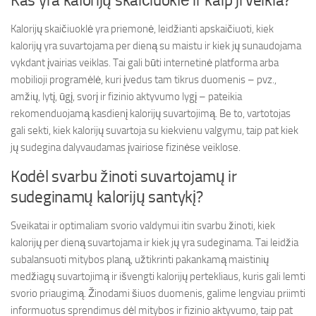
Kas yra kalorijų skaičiuoklė ir kaip ji veikia?
Kalorijų skaičiuoklė yra priemonė, leidžianti apskaičiuoti, kiek
kalorijų yra suvartojama per dieną su maistu ir kiek jų sunaudojama
vykdant įvairias veiklas. Tai gali būti internetinė platforma arba
mobilioji programėlė, kuri įvedus tam tikrus duomenis – pvz.,
amžių, lytį, ūgį, svorį ir fizinio aktyvumo lygį – pateikia
rekomenduojamą kasdienį kalorijų suvartojimą. Be to, vartotojas
gali sekti, kiek kalorijų suvartoja su kiekvienu valgymu, taip pat kiek
jų sudegina dalyvaudamas įvairiose fizinėse veiklose.
Kodėl svarbu žinoti suvartojamų ir
sudeginamų kalorijų santykį?
Sveikatai ir optimaliam svorio valdymui itin svarbu žinoti, kiek
kalorijų per dieną suvartojama ir kiek jų yra sudeginama. Tai leidžia
subalansuoti mitybos planą, užtikrinti pakankamą maistinių
medžiagų suvartojimą ir išvengti kalorijų pertekliaus, kuris gali lemti
svorio priaugimą. Žinodami šiuos duomenis, galime lengviau priimti
informuotus sprendimus dėl mitybos ir fizinio aktyvumo, taip pat