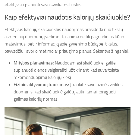
efektyviau planuoti savo sveikatos tikslus.
Kaip efektyviai naudotis kalorijų skaičiuokle?
Efektyvus kalorijų skaičiuoklės naudojimas prasideda nuo tikslių
asmeninių duomenų įvedimo. Tai apima ne tik pagrindinius kūno
matavimus, bet ir informaciją apie gyvenimo būdą bei tikslus,
pavyzdžiui, svorio metimo ar priaugimo planus. Sekantys žingsniai:
Mitybos planavimas:
Naudodamiesi skaičiuokle, galite
suplanuoti dienos valgiaraštį, užtikrinant, kad suvartojate
rekomenduojamą kalorijų kiekį.
Fizinio aktyvumo įtraukimas:
Įtraukite savo fizinės veiklos
duomenis, kad skaičiuoklė galėtų atitinkamai koreguoti
galimas kalorijų normas.