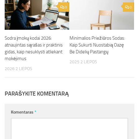
0
0
Sodra įmokų kodai 2026:
Minimalios Priežiūros Sodas:
atnaujintas sąrašas ir praktinis
Kaip Sukurti Nuostabią Oazę
gidas, kaip nesuklysti atliekant
Be Didelių Pastangų
mokėjimus
2025 2 LIEPOS
2026 2 LIEPOS
PARAŠYKITE KOMENTARĄ
Komentaras
*