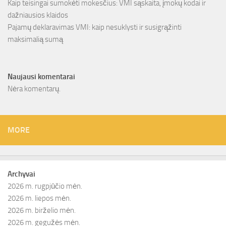
Kaip teisingai sumokėti mokesčius: VMI sąskaita, įmokų kodai ir
dažniausios klaidos
Pajamų deklaravimas VMI: kaip nesuklysti ir susigrąžinti
maksimalią sumą
Naujausi komentarai
Nėra komentarų.
MORE
Archyvai
2026 m. rugpjūčio mėn.
2026 m. liepos mėn.
2026 m. birželio mėn.
2026 m. gegužės mėn.