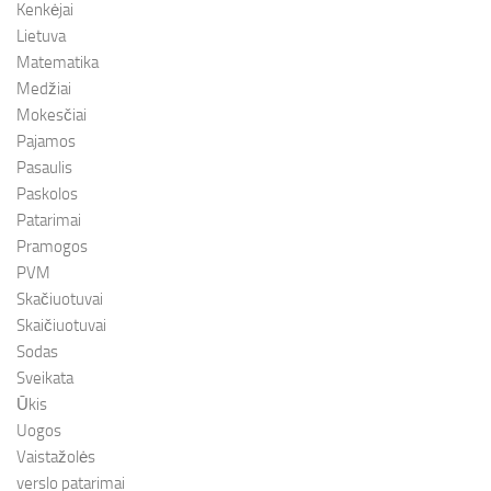
Kenkėjai
Lietuva
Matematika
Medžiai
Mokesčiai
Pajamos
Pasaulis
Paskolos
Patarimai
Pramogos
PVM
Skačiuotuvai
Skaičiuotuvai
Sodas
Sveikata
Ūkis
Uogos
Vaistažolės
verslo patarimai