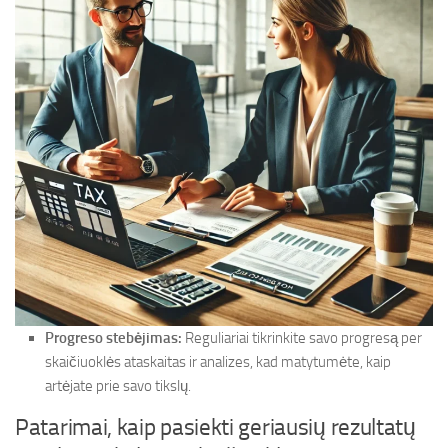
Progreso stebėjimas:
Reguliariai tikrinkite savo progresą per
skaičiuoklės ataskaitas ir analizes, kad matytumėte, kaip
artėjate prie savo tikslų.
Patarimai, kaip pasiekti geriausių rezultatų