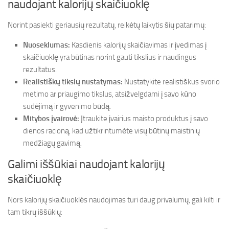
naudojant kalorijų skaičiuoklę
Norint pasiekti geriausių rezultatų, reikėtų laikytis šių patarimų:
Nuoseklumas:
Kasdienis kalorijų skaičiavimas ir įvedimas į
skaičiuoklę yra būtinas norint gauti tikslius ir naudingus
rezultatus.
Realistiškų tikslų nustatymas:
Nustatykite realistiškus svorio
metimo ar priaugimo tikslus, atsižvelgdami į savo kūno
sudėjimą ir gyvenimo būdą.
Mitybos įvairovė:
Įtraukite įvairius maisto produktus į savo
dienos racioną, kad užtikrintumėte visų būtinų maistinių
medžiagų gavimą.
Galimi iššūkiai naudojant kalorijų
skaičiuoklę
Nors kalorijų skaičiuoklės naudojimas turi daug privalumų, gali kilti ir
tam tikrų iššūkių: