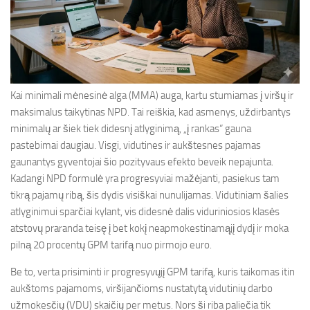
Kai minimali mėnesinė alga (MMA) auga, kartu stumiamas į viršų ir
maksimalus taikytinas NPD. Tai reiškia, kad asmenys, uždirbantys
minimalų ar šiek tiek didesnį atlyginimą, „į rankas“ gauna
pastebimai daugiau. Visgi, vidutines ir aukštesnes pajamas
gaunantys gyventojai šio pozityvaus efekto beveik nepajunta.
Kadangi NPD formulė yra progresyviai mažėjanti, pasiekus tam
tikrą pajamų ribą, šis dydis visiškai nunulijamas. Vidutiniam šalies
atlyginimui sparčiai kylant, vis didesnė dalis viduriniosios klasės
atstovų praranda teisę į bet kokį neapmokestinamąjį dydį ir moka
pilną 20 procentų GPM tarifą nuo pirmojo euro.
Be to, verta prisiminti ir progresyvųjį GPM tarifą, kuris taikomas itin
aukštoms pajamoms, viršijančioms nustatytą vidutinių darbo
užmokesčių (VDU) skaičių per metus. Nors ši riba paliečia tik