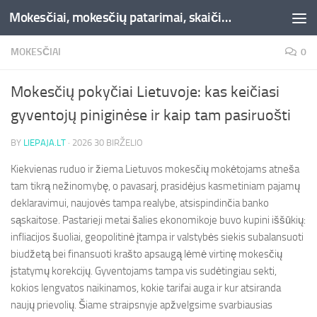
Mokesčiai, mokesčių patarimai, skaičiuoklės, straipsniai -Liepaja.lt
Skip to content
MOKESČIAI
0
Mokesčių pokyčiai Lietuvoje: kas keičiasi
gyventojų piniginėse ir kaip tam pasiruošti
BY
LIEPAJA.LT
·
2026 30 BIRŽELIO
Kiekvienas ruduo ir žiema Lietuvos mokesčių mokėtojams atneša
tam tikrą nežinomybę, o pavasarį, prasidėjus kasmetiniam pajamų
deklaravimui, naujovės tampa realybe, atsispindinčia banko
sąskaitose. Pastarieji metai šalies ekonomikoje buvo kupini iššūkių:
infliacijos šuoliai, geopolitinė įtampa ir valstybės siekis subalansuoti
biudžetą bei finansuoti krašto apsaugą lėmė virtinę mokesčių
įstatymų korekcijų. Gyventojams tampa vis sudėtingiau sekti,
kokios lengvatos naikinamos, kokie tarifai auga ir kur atsiranda
naujų prievolių. Šiame straipsnyje apžvelgsime svarbiausias