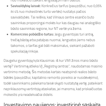
nuo mokesčio (taikant lengvatą pirmam būstui).
Savivaldybių laisvė:
Konkrečius tarifus (pavyzdžiui, nuo 0,05%
iki 4% nuo mokestinės turto vertės) nustatys pačios
savivaldybės. Tai reiškia, kad Vilniaus centre esančio buto
savininkas proporcingai mokės kur kas daugiau nei analogiško
būsto savininkas regione, kur NT vertė yra žema.
Komercinio pobūdžio turtas:
Jeigu gyventojas turi antrą,
trečią būstą arba patalpas nuomai, lengvatos jiems nebus
taikomos, o tarifas gali būti maksimalus, siekiant pažaboti
spekuliaciją rinkoje.
Daugeliui gyventojų kyla klausimas: iš kur VMI žinos mano būsto
vertę? Vertinimą atlieka VĮ „Registrų centras“, naudodamas masinio
vertinimo metodą. Šis metodas kartais neatspindi realios būsto
būklės (pavyzdžiui, kapitalinio remonto poreikio ar nusidėvėjimo),
todėl savininkams paliekama teisė skųsti nustatytą vertę, pateikiant
nepriklausomų vertintojų ataskaitas, jei manoma, kad priskaičiuotas
mokestis yra neadekvačiai didelis.
Investavimo naujienos: investicinė sąskaita