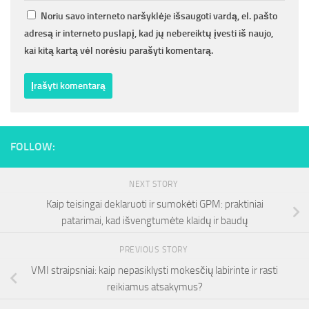
Noriu savo interneto naršyklėje išsaugoti vardą, el. pašto
adresą ir interneto puslapį, kad jų nebereiktų įvesti iš naujo,
kai kitą kartą vėl norėsiu parašyti komentarą.
FOLLOW:
NEXT STORY
Kaip teisingai deklaruoti ir sumokėti GPM: praktiniai
patarimai, kad išvengtumėte klaidų ir baudų
PREVIOUS STORY
VMI straipsniai: kaip nepasiklysti mokesčių labirinte ir rasti
reikiamus atsakymus?