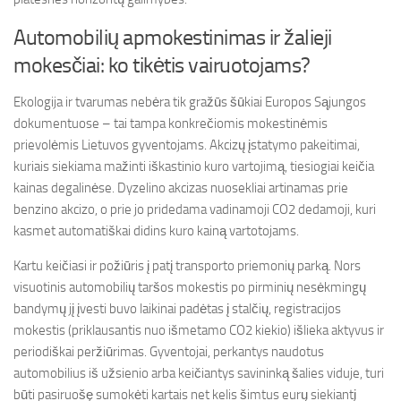
Automobilių apmokestinimas ir žalieji
mokesčiai: ko tikėtis vairuotojams?
Ekologija ir tvarumas nebėra tik gražūs šūkiai Europos Sąjungos
dokumentuose – tai tampa konkrečiomis mokestinėmis
prievolėmis Lietuvos gyventojams. Akcizų įstatymo pakeitimai,
kuriais siekiama mažinti iškastinio kuro vartojimą, tiesiogiai keičia
kainas degalinėse. Dyzelino akcizas nuosekliai artinamas prie
benzino akcizo, o prie jo pridedama vadinamoji CO2 dedamoji, kuri
kasmet automatiškai didins kuro kainą vartotojams.
Kartu keičiasi ir požiūris į patį transporto priemonių parką. Nors
visuotinis automobilių taršos mokestis po pirminių nesėkmingų
bandymų jį įvesti buvo laikinai padėtas į stalčių, registracijos
mokestis (priklausantis nuo išmetamo CO2 kiekio) išlieka aktyvus ir
periodiškai peržiūrimas. Gyventojai, perkantys naudotus
automobilius iš užsienio arba keičiantys savininką šalies viduje, turi
būti pasiruošę sumokėti kartais net kelis šimtus eurų siekiantį