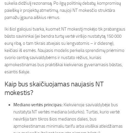
sukelia didžiulį rezonansą. Po ilgų politinių debatų, kompromisų
paieškų ir projektų atmetimų, naujoji NT mokesčio struktūra
pamažu įgauna aiškius rėmus.
Iki šiol galiojusi tvarka, kuomet NT mokestį mokėjo tik prabangaus
būsto savininkai (jei bendra turtų vertė viršijo nustatytą 150 000
eurų ribą, o tam tikrais atvejais su lengvatomis – ir didesnę),
keičiasi iš esmės. Naujasis modelis perkelia sprendimų priėmimo
svorio centrą savivaldybėms ir nustato rėžius, kuriais
apmokestinamas bus praktiškai kiekvienas gyvenamasis būstas,
esantis šalyje.
Kaip bus skaičiuojamas naujasis NT
mokestis?
Mediano vertės principas:
Kiekvienoje savivaldybėje bus
nustatyta NT vertės mediana (vidurkis). Turtas, kurio vertė
neviršija tam tikros šios medianos dalies, bus
apmokestinamas minimaliu tarifu arba visiškai atleidžiamas