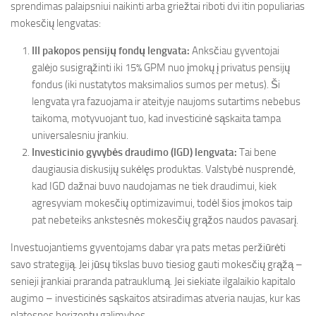
sprendimas palaipsniui naikinti arba griežtai riboti dvi itin populiarias
mokesčių lengvatas:
III pakopos pensijų fondų lengvata:
Anksčiau gyventojai
galėjo susigrąžinti iki 15% GPM nuo įmokų į privatus pensijų
fondus (iki nustatytos maksimalios sumos per metus). Ši
lengvata yra fazuojama ir ateityje naujoms sutartims nebebus
taikoma, motyvuojant tuo, kad investicinė sąskaita tampa
universalesniu įrankiu.
Investicinio gyvybės draudimo (IGD) lengvata:
Tai bene
daugiausia diskusijų sukėlęs produktas. Valstybė nusprendė,
kad IGD dažnai buvo naudojamas ne tiek draudimui, kiek
agresyviam mokesčių optimizavimui, todėl šios įmokos taip
pat nebeteiks ankstesnės mokesčių grąžos naudos pavasarį.
Investuojantiems gyventojams dabar yra pats metas peržiūrėti
savo strategiją. Jei jūsų tikslas buvo tiesiog gauti mokesčių grąžą –
senieji įrankiai praranda patrauklumą. Jei siekiate ilgalaikio kapitalo
augimo – investicinės sąskaitos atsiradimas atveria naujas, kur kas
platesnes horizontų galimybes.