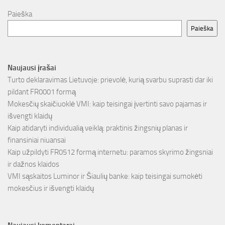
Paieška
Paieška
Naujausi įrašai
Turto deklaravimas Lietuvoje: prievolė, kurią svarbu suprasti dar iki
pildant FR0001 formą
Mokesčių skaičiuoklė VMI: kaip teisingai įvertinti savo pajamas ir
išvengti klaidų
Kaip atidaryti individualią veiklą: praktinis žingsnių planas ir
finansiniai niuansai
Kaip užpildyti FR0512 formą internetu: paramos skyrimo žingsniai
ir dažnos klaidos
VMI sąskaitos Luminor ir Šiaulių banke: kaip teisingai sumokėti
mokesčius ir išvengti klaidų