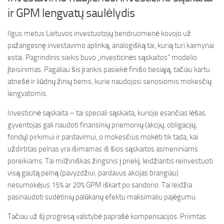
ir GPM lengvatų saulėlydis
Ilgus metus Lietuvos investuotojų bendruomenė kovojo už
pažangesnę investavimo aplinką, analogišką tai, kurią turi kaimynai
estai. Pagrindinis siekis buvo „investicinės sąskaitos“ modelio
įteisinimas. Pagaliau šis įrankis pasiekė finišo tiesiąją, tačiau kartu
atnešė ir liūdnų žinių tiems, kurie naudojosi senosiomis mokesčių
lengvatomis.
Investicinė sąskaita – tai speciali sąskaita, kurioje esančias lėšas
gyventojas gali naudoti finansinių priemonių (akcijų, obligacijų,
fondų) pirkimui ir pardavimui, o mokesčius mokėti tik tada, kai
uždirbtas pelnas yra išimamas iš šios sąskaitos asmeniniams
poreikiams. Tai milžiniškas žingsnis į priekį, leidžiantis reinvestuoti
visą gautą pelną (pavyzdžiui, pardavus akcijas brangiau)
nesumokėjus 15% ar 20% GPM iškart po sandorio. Tai leidžia
pasinaudoti sudėtinių palūkanų efektu maksimaliu pajėgumu.
Tačiau už šį progresą valstybė paprašė kompensacijos. Priimtas