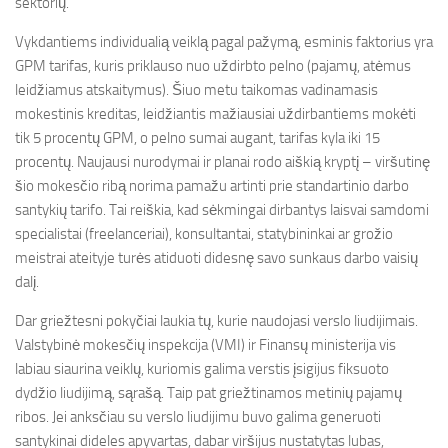
sektorių.
Vykdantiems individualią veiklą pagal pažymą, esminis faktorius yra
GPM tarifas, kuris priklauso nuo uždirbto pelno (pajamų, atėmus
leidžiamus atskaitymus). Šiuo metu taikomas vadinamasis
mokestinis kreditas, leidžiantis mažiausiai uždirbantiems mokėti
tik 5 procentų GPM, o pelno sumai augant, tarifas kyla iki 15
procentų. Naujausi nurodymai ir planai rodo aiškią kryptį – viršutinę
šio mokesčio ribą norima pamažu artinti prie standartinio darbo
santykių tarifo. Tai reiškia, kad sėkmingai dirbantys laisvai samdomi
specialistai (freelanceriai), konsultantai, statybininkai ar grožio
meistrai ateityje turės atiduoti didesnę savo sunkaus darbo vaisių
dalį.
Dar griežtesni pokyčiai laukia tų, kurie naudojasi verslo liudijimais.
Valstybinė mokesčių inspekcija (VMI) ir Finansų ministerija vis
labiau siaurina veiklų, kuriomis galima verstis įsigijus fiksuoto
dydžio liudijimą, sąrašą. Taip pat griežtinamos metinių pajamų
ribos. Jei anksčiau su verslo liudijimu buvo galima generuoti
santykinai dideles apyvartas, dabar viršijus nustatytas lubas,