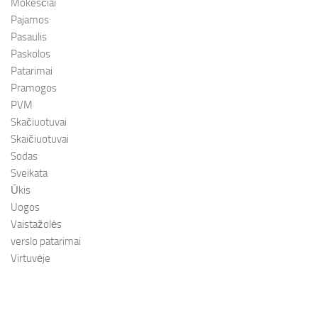
Mokesčiai
Pajamos
Pasaulis
Paskolos
Patarimai
Pramogos
PVM
Skačiuotuvai
Skaičiuotuvai
Sodas
Sveikata
Ūkis
Uogos
Vaistažolės
verslo patarimai
Virtuvėje