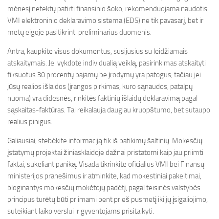
mėnesį netektų patirti finansinio šoko, rekomenduojama naudotis
VMI elektroninio deklaravimo sistema (EDS) ne tik pavasarį, bet ir
metų eigoje pasitikrinti preliminarius duomenis.
Antra, kaupkite visus dokumentus, susijusius su leidžiamais
atskaitymais. Jei vykdote individualią veiklą, pasirinkimas atskaityti
fiksuotus 30 procentų pajamų be įrodymų yra patogus, tačiau jei
jūsų realios išlaidos (įrangos pirkimas, kuro sąnaudos, patalpų
nuoma) yra didesnės, rinkitės faktinių išlaidų deklaravimą pagal
sąskaitas-faktūras. Tai reikalauja daugiau kruopštumo, bet sutaupo
realius pinigus.
Galiausiai, stebėkite informaciją tik iš patikimų šaltinių. Mokesčių
įstatymų projektai žiniasklaidoje dažnai pristatomi kaip jau priimti
faktai, sukeliant paniką. Visada tikrinkite oficialius VMI bei Finansų
ministerijos pranešimus ir atminkite, kad mokestiniai pakeitimai,
bloginantys mokesčių mokėtojų padėtį, pagal teisinės valstybės
principus turėtų būti priimami bent prieš pusmetį iki jų įsigaliojimo,
suteikiant laiko verslui ir gyventojams prisitaikyti.