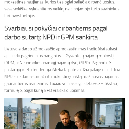
mokestines naujienas, kurios tiesiogiai paliečia dirbančiuosius,
savarankiškai vykdantiems veiklą, nekilnojamojo turto savininkus
bei investuotojus.
Svarbiausi pokyčiai dirbantiems pagal
darbo sutartį: NPD ir GPM sankirta
Lietuvoje darbo užmokesčio apmokestinimas tradiciškai sukasi
aplink du pagrindinius banginius – Gyventojų pajamų mokestį
(GPM) ir Neapmokestinamąjį pajamų dydį (NPD). Pagrindinė
pastarųjų metų tendencija išlieka ta pati: valdžia palaipsniui didina
NPD, siekdama sumažinti mokestinę naštą mažiausias pajamas
gaunantiems asmenims. Tačiau velnias slypi detalėse – tiksliau,
formulėje, pagal kurią NPD yra skaičiuojamas.