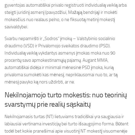
gyventojas automatiškai privalo registruoti individualią veiklą arba
steigti juridinį asmenį (pavyzdžiui, Mažąją bendriją) ir mokėti
mokesčius nuo realaus pelno, o ne fiksuotą metinį mokestį
savivaldybei.
Svarbu nepamiršti ir „Sodros“ įmokų – Valstybinio socialinio
draudimo (VSD) ir Privalomojo sveikatos draudimo (PSD).
Individualią veiklą vykdantys asmenys įmokas moka nuo 90
procentų savo apmokestinamųjų pajamų. Augant MMA,
automatiškai didėja ir minimali mėnesinė PSD įmoka, kurią
privaloma sumokėti kas mėnesį, nepriklausomai nuo to, ar tą
mėnesį pavyko ką nors uždirbti, ar ne.
Nekilnojamojo turto mokestis: nuo teorinių
svarstymų prie realių sąskaitų
Nekilnojamasis turtas (NT) lietuviams tradiciškai yra saugiausia ir
labiausiai vertinama investicijų bei turto išsaugojimo forma. Būtent
todėl bet kokie pranešimai apie visuotinį NT mokestį visuomenėje