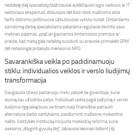
nedidelę dalį specialistų (dažniausiai aukščiausio lygio vadovus ar IT
sektoriaus ekspertus), diskusijos dėl šios ribos mažinimo arba
tarifo didinimo politiniuose užkulisiuose vyksta nuolat. Dirbantiems
samdomą darbą specialistams patariama reguliariai tikrintis savo
metines pajamas, ypač jei gaunamos kintamosios premijos ar
priedai, kad metų gale netektų susidurti su prievole primokėti GPM
dėl neteisingai pritaikyto mėnesinio NPD.
Savarankiška veikla po padidinamuoju
stiklu: individualios veiklos ir verslo liudijimų
transformacija
Daugiausia streso pastaruoju metu patyrė tie gyventojai, kurie
duoną sau užsidirba patys. Individuali veikla pagal pažymą ir verslo
liudijimai ilgą laiką buvo vertinami kaip finansiškai patraukli
alternatyva darbo santykiams, pasižyminti mažesne mokestine
našta. Valstybės institucijų inicijuota mokesčių reforma, kuria
siekiama „išlyginti gyvulių ūkį“, labiausiai kėsinasi būtent į šį