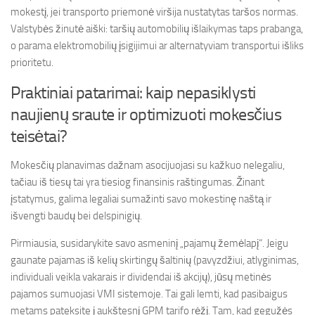
mokestį, jei transporto priemonė viršija nustatytas taršos normas.
Valstybės žinutė aiški: taršių automobilių išlaikymas taps prabanga,
o parama elektromobilių įsigijimui ar alternatyviam transportui išliks
prioritetu.
Praktiniai patarimai: kaip nepasiklysti
naujienų sraute ir optimizuoti mokesčius
teisėtai?
Mokesčių planavimas dažnam asocijuojasi su kažkuo nelegaliu,
tačiau iš tiesų tai yra tiesiog finansinis raštingumas. Žinant
įstatymus, galima legaliai sumažinti savo mokestinę naštą ir
išvengti baudų bei delspinigių.
Pirmiausia, susidarykite savo asmeninį „pajamų žemėlapį“. Jeigu
gaunate pajamas iš kelių skirtingų šaltinių (pavyzdžiui, atlyginimas,
individuali veikla vakarais ir dividendai iš akcijų), jūsų metinės
pajamos sumuojasi VMI sistemoje. Tai gali lemti, kad pasibaigus
metams pateksite į aukštesnį GPM tarifo rėžį. Tam, kad gegužės