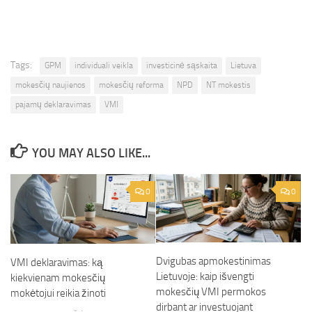
Tags:
GPM
individuali veikla
investicinė sąskaita
Lietuva
mokesčių naujienos
mokesčių reforma
NPD
NT mokestis
pajamų deklaravimas
VMI
YOU MAY ALSO LIKE...
0
0
Dvigubas apmokestinimas
VMI deklaravimas: ką
Lietuvoje: kaip išvengti
kiekvienam mokesčių
mokesčių VMI permokos
mokėtojui reikia žinoti
dirbant ar investuojant