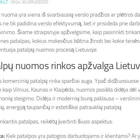
A.LT
·
2024 30 GRUODŽIO
 nuoma yra viena iš svarbiausių verslo pradžios ar plėtros d
 ne tik padidina verslo efektyvumą, bet ir prisideda prie darb
kinimo. Šiame straipsnyje apžvelgsime, kaip pasirinkti tinka
nes patalpas, kokius mokesčius būtina žinoti bei kokie teisės
ntuoja patalpų nuomos procesą Lietuvoje.
lpų nuomos rinkos apžvalga Lietuv
s komercinių patalpų rinka sparčiai auga. Ypač didžiuosiuose
 kaip Vilnius, Kaunas ir Klaipėda, nuomos pasiūla didėja dėl v
monių steigimo. Didėja ir modernių biurų paklausa – verslinin
ų, energiją taupančių ir estetiškai patrauklių patalpų.
nkantis patalpas, reikėtų įvertinti šiuos aspektus:
ta:
Kiek patalpos yra patogios darbuotojams ir klientams? Ar j