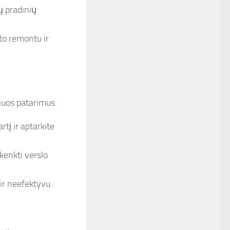
ų pradinių
to remontu ir
iuos patarimus:
tį ir aptarkite
kenkti verslo
ir neefektyvu.