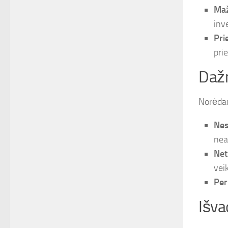
Maž
inve
Pri
prie
Dažn
Norėdam
Nes
nea
Net
veik
Per
Išva