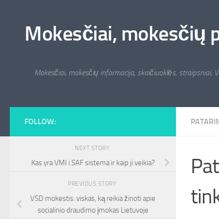
Skip to content
Mokesčiai, mokesčių pat
Mokesčiai, mokesčių informacija, skaičiuoklės, straipsniai, V
FOLLOW:
PATARI
NEXT STORY
Pat
Kas yra VMI i.SAF sistema ir kaip ji veikia?
PREVIOUS STORY
tin
VSD mokestis: viskas, ką reikia žinoti apie
socialinio draudimo įmokas Lietuvoje