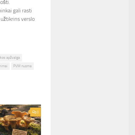
ošti.
inkai gali rasti
užtikrins verslo
kos apžvalga
rimai
PVM nuoma
0