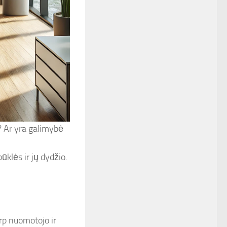
s? Ar yra galimybė
klės ir jų dydžio.
rp nuomotojo ir