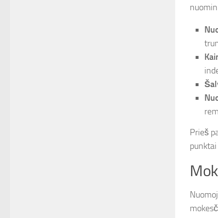
nuomini
Nuo
trum
Kai
ind
Šal
Nuo
rem
Prieš p
punktai 
Moke
Nuomoja
mokesčia