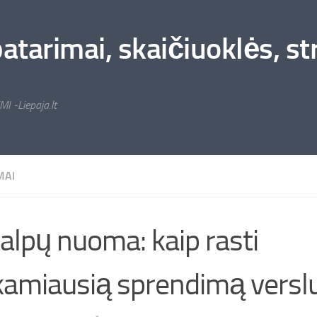
arimai, skaičiuoklės, stra
MI -Liepaja.lt
MAI
alpų nuoma: kaip rasti
kamiausią sprendimą verslu