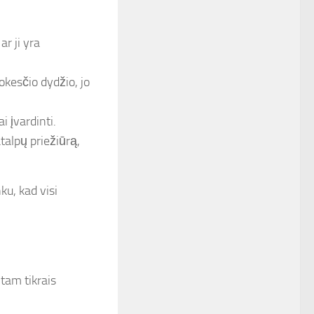
ar ji yra
okesčio dydžio, jo
 įvardinti.
talpų priežiūrą,
ku, kad visi
tam tikrais