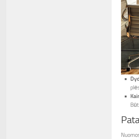
Dyd
plės
Kai
Būt
Pata
Nuomos 