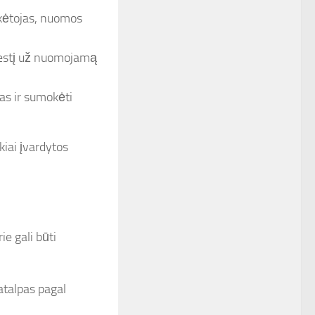
kėtojas, nuomos
estį už nuomojamą
as ir sumokėti
kiai įvardytos
ie gali būti
atalpas pagal