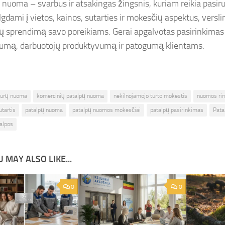
 nuoma – svarbus ir atsakingas žingsnis, kuriam reikia pasiru
gdami į vietos, kainos, sutarties ir mokesčių aspektus, verslin
ų sprendimą savo poreikiams. Gerai apgalvotas pasirinkimas 
umą, darbuotojų produktyvumą ir patogumą klientams.
iurų nuoma
komercinių patalpų nuoma
nekilnojamojo turto mokestis
nuomos rin
tartis
patalpų nuoma
patalpų nuomos mokesčiai
patalpų pasirinkimas
Pata
talpos
 MAY ALSO LIKE...
0
0