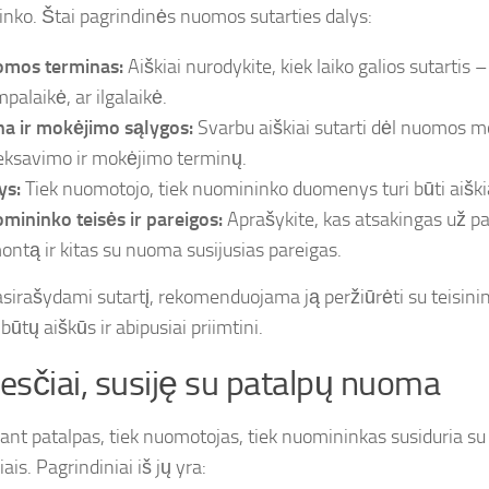
nko. Štai pagrindinės nuomos sutarties dalys:
mos terminas:
Aiškiai nurodykite, kiek laiko galios sutartis – 
palaikė, ar ilgalaikė.
na ir mokėjimo sąlygos:
Svarbu aiškiai sutarti dėl nuomos m
eksavimo ir mokėjimo terminų.
ys:
Tiek nuomotojo, tiek nuomininko duomenys turi būti aiškiai
mininko teisės ir pareigos:
Aprašykite, kas atsakingas už pa
ontą ir kitas su nuoma susijusias pareigas.
asirašydami sutartį, rekomenduojama ją peržiūrėti su teisinin
būtų aiškūs ir abipusiai priimtini.
sčiai, susiję su patalpų nuoma
nt patalpas, tiek nuomotojas, tiek nuomininkas susiduria su 
is. Pagrindiniai iš jų yra: