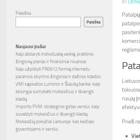
BY
LIEPAJ
Paieška
Patalpų
Paieška
patalpos
pasiten
komerci
Naujausi įrašai
reglame
Kaip atidaryti individualią veiklą: praktinis
žingsnių planas ir finansiniai niuansai
Pata
Kaip užpildyti FR0512 formą internetu:
paramos skyrimo žingsniai ir dažnos klaidos
Lietuvo
VMI sąskaitos Luminor ir Šiaulių banke: kaip
tokiuose
teisingai sumokėti mokesčius ir išvengti
naujų į
klaidų
Importo PVM: strateginis gidas verslui, kaip
efektyvi
suvaldyti mokesčius ir išvengti klaidų
Prieš re
Mokesčių pokyčiai Lietuvoje: kas keičiasi
gyventojams ir verslui
Vie