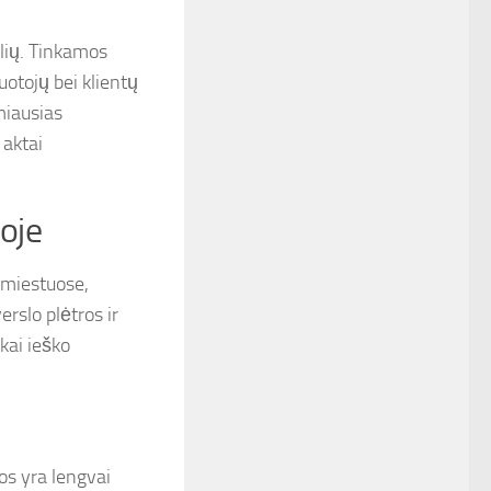
alių. Tinkamos
uotojų bei klientų
miausias
 aktai
oje
 miestuose,
erslo plėtros ir
kai ieško
os yra lengvai