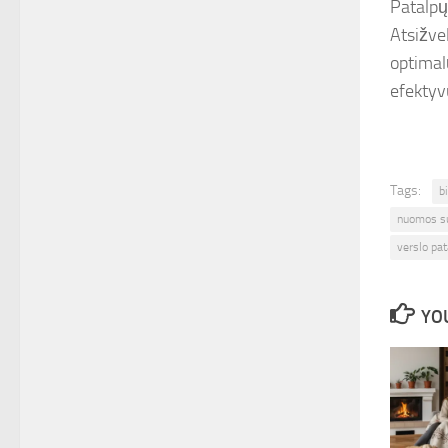
Patalpų
Atsižvel
optimal
efektyv
Tags:
b
nuomos su
verslo pa
YOU