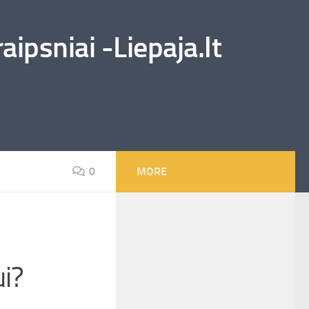
ipsniai -Liepaja.lt
0
MORE
i?