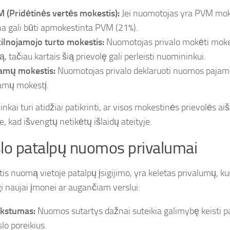
 (Pridėtinės vertės mokestis):
Jei nuomotojas yra PVM mo
na gali būti apmokestinta PVM (21%).
ilnojamojo turto mokestis:
Nuomotojas privalo mokėti mok
ą, tačiau kartais šią prievolę gali perleisti nuomininkui.
amų mokestis:
Nuomotojas privalo deklaruoti nuomos pajam
amų mokestį.
kai turi atidžiai patikrinti, ar visos mokestinės prievolės aiš
e, kad išvengtų netikėtų išlaidų ateityje.
lo patalpų nuomos privalumai
s nuomą vietoje patalpų įsigijimo, yra keletas privalumų, kur
i naujai įmonei ar augančiam verslui:
kstumas:
Nuomos sutartys dažnai suteikia galimybę keisti p
lo poreikius.