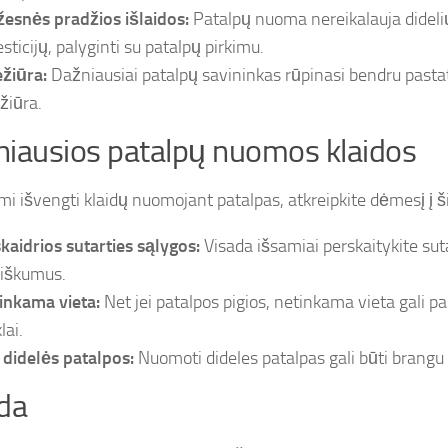
esnės pradžios išlaidos:
Patalpų nuoma nereikalauja dideli
sticijų, palyginti su patalpų pirkimu.
ežiūra:
Dažniausiai patalpų savininkas rūpinasi bendru pasta
žiūra.
iausios patalpų nuomos klaidos
i išvengti klaidų nuomojant patalpas, atkreipkite dėmesį į š
kaidrios sutarties sąlygos:
Visada išsamiai perskaitykite sutar
iškumus.
inkama vieta:
Net jei patalpos pigios, netinkama vieta gali pa
lai.
 didelės patalpos:
Nuomoti dideles patalpas gali būti brangu 
da