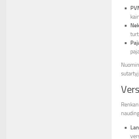
PVM
kai
Nek
turt
Paj
paj
Nuominin
sutartyj
Vers
Renkanti
nauding
Lan
vers