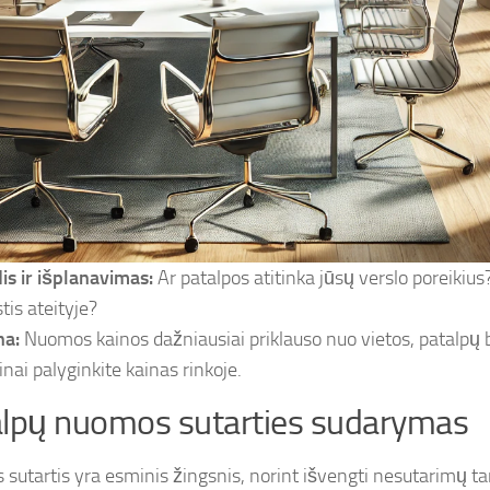
is ir išplanavimas:
Ar patalpos atitinka jūsų verslo poreikiu
tis ateityje?
na:
Nuomos kainos dažniausiai priklauso nuo vietos, patalpų bū
inai palyginkite kainas rinkoje.
lpų nuomos sutarties sudarymas
sutartis yra esminis žingsnis, norint išvengti nesutarimų ta