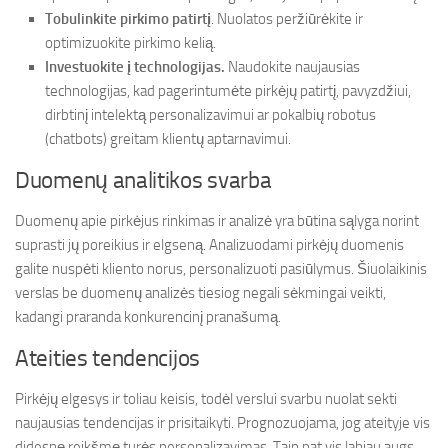
Tobulinkite pirkimo patirtį
. Nuolatos peržiūrėkite ir
optimizuokite pirkimo kelią.
Investuokite į technologijas.
Naudokite naujausias
technologijas, kad pagerintumėte pirkėjų patirtį, pavyzdžiui,
dirbtinį intelektą personalizavimui ar pokalbių robotus
(chatbots) greitam klientų aptarnavimui.
Duomenų analitikos svarba
Duomenų apie pirkėjus rinkimas ir analizė yra būtina sąlyga norint
suprasti jų poreikius ir elgseną. Analizuodami pirkėjų duomenis
galite nuspėti kliento norus, personalizuoti pasiūlymus. Šiuolaikinis
verslas be duomenų analizės tiesiog negali sėkmingai veikti,
kadangi praranda konkurencinį pranašumą.
Ateities tendencijos
Pirkėjų elgesys ir toliau keisis, todėl verslui svarbu nuolat sekti
naujausias tendencijas ir prisitaikyti. Prognozuojama, jog ateityje vis
didesnę reikšmę turės personalizavimas. Taip pat vis labiau augs