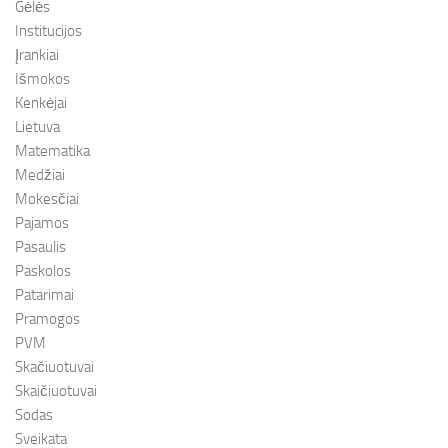
Gėlės
Institucijos
Įrankiai
Išmokos
Kenkėjai
Lietuva
Matematika
Medžiai
Mokesčiai
Pajamos
Pasaulis
Paskolos
Patarimai
Pramogos
PVM
Skačiuotuvai
Skaičiuotuvai
Sodas
Sveikata