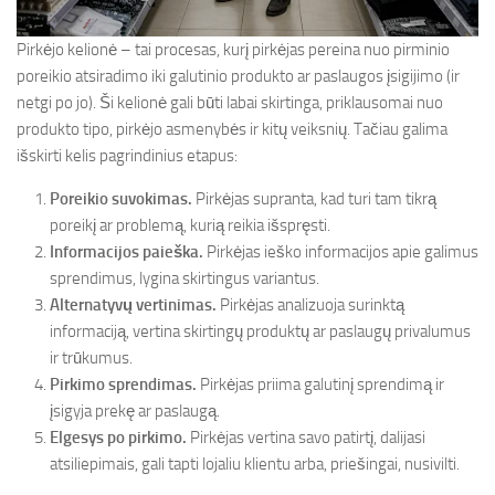
Pirkėjo kelionė – tai procesas, kurį pirkėjas pereina nuo pirminio
poreikio atsiradimo iki galutinio produkto ar paslaugos įsigijimo (ir
netgi po jo). Ši kelionė gali būti labai skirtinga, priklausomai nuo
produkto tipo, pirkėjo asmenybės ir kitų veiksnių. Tačiau galima
išskirti kelis pagrindinius etapus:
Poreikio suvokimas.
Pirkėjas supranta, kad turi tam tikrą
poreikį ar problemą, kurią reikia išspręsti.
Informacijos paieška.
Pirkėjas ieško informacijos apie galimus
sprendimus, lygina skirtingus variantus.
Alternatyvų vertinimas.
Pirkėjas analizuoja surinktą
informaciją, vertina skirtingų produktų ar paslaugų privalumus
ir trūkumus.
Pirkimo sprendimas.
Pirkėjas priima galutinį sprendimą ir
įsigyja prekę ar paslaugą.
Elgesys po pirkimo.
Pirkėjas vertina savo patirtį, dalijasi
atsiliepimais, gali tapti lojaliu klientu arba, priešingai, nusivilti.