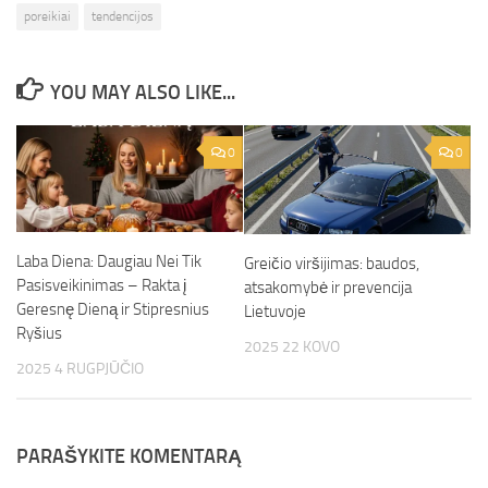
poreikiai
tendencijos
YOU MAY ALSO LIKE...
0
0
Laba Diena: Daugiau Nei Tik
Greičio viršijimas: baudos,
Pasisveikinimas – Rakta į
atsakomybė ir prevencija
Geresnę Dieną ir Stipresnius
Lietuvoje
Ryšius
2025 22 KOVO
2025 4 RUGPJŪČIO
PARAŠYKITE KOMENTARĄ