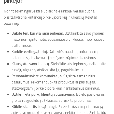
pirkėjo?
Norint sėkmingai veikti šiuolaikinėje rinkoje, verslui būtina
prisitaikyti prie kintančių pirkėjų poreikių ir lūkesčių. Keletas
patarimų:
Būkite ten, kur yra jūsų pirkėjas.
Užtikrinkite savo įmonės
matomumą internete, socialiniuose tinkluose, mobiliosiose
platformose.
Kurkite vertingą turinį.
Dalinkitės naudinga informacija,
patarimais, atsakymais į pirkėjams rūpimus klausimus.
Klausykite savo klientų.
Stebėkite atsiliepimus, analizuokite
pirkėjų elgseną, atsižvelkite į jų pageidavimus.
Personalizuokite komunikaciją.
Siųskite asmeninius
pasiūlymus, rekomenduokite produktus ar paslaugas,
atsižvelgdami į pirkėjo poreikius ir ankstesnius pirkimus.
Užtikrinkite puikų klientų aptarnavimą.
Būkite pasiekiami,
greitai reaguokite į užklausas, spręskite problemas.
Būkite skaidrūs ir sąžiningi.
Pateikite išsamią informaciją
apie savo produktus ar paslaugas, nebijokite pripažinti klaidų.