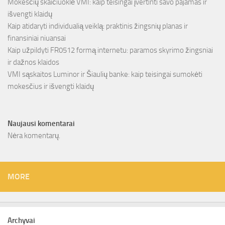
Mokesčių skaičiuoklė VMI: kaip teisingai įvertinti savo pajamas ir
išvengti klaidų
Kaip atidaryti individualią veiklą: praktinis žingsnių planas ir
finansiniai niuansai
Kaip užpildyti FR0512 formą internetu: paramos skyrimo žingsniai
ir dažnos klaidos
VMI sąskaitos Luminor ir Šiaulių banke: kaip teisingai sumokėti
mokesčius ir išvengti klaidų
Naujausi komentarai
Nėra komentarų.
MORE
Archyvai