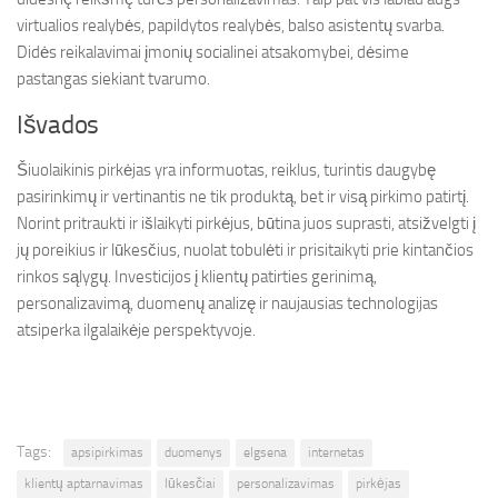
virtualios realybės, papildytos realybės, balso asistentų svarba.
Didės reikalavimai įmonių socialinei atsakomybei, dėsime
pastangas siekiant tvarumo.
Išvados
Šiuolaikinis pirkėjas yra informuotas, reiklus, turintis daugybę
pasirinkimų ir vertinantis ne tik produktą, bet ir visą pirkimo patirtį.
Norint pritraukti ir išlaikyti pirkėjus, būtina juos suprasti, atsižvelgti į
jų poreikius ir lūkesčius, nuolat tobulėti ir prisitaikyti prie kintančios
rinkos sąlygų. Investicijos į klientų patirties gerinimą,
personalizavimą, duomenų analizę ir naujausias technologijas
atsiperka ilgalaikėje perspektyvoje.
Tags:
apsipirkimas
duomenys
elgsena
internetas
klientų aptarnavimas
lūkesčiai
personalizavimas
pirkėjas