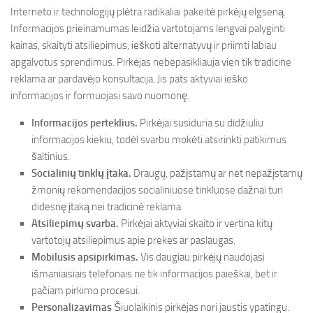
Interneto ir technologijų plėtra radikaliai pakeitė pirkėjų elgseną.
Informacijos prieinamumas leidžia vartotojams lengvai palyginti
kainas, skaityti atsiliepimus, ieškoti alternatyvų ir priimti labiau
apgalvotus sprendimus. Pirkėjas nebepasikliauja vien tik tradicine
reklama ar pardavėjo konsultacija. Jis pats aktyviai ieško
informacijos ir formuojasi savo nuomonę.
Informacijos perteklius.
Pirkėjai susiduria su didžiuliu
informacijos kiekiu, todėl svarbu mokėti atsirinkti patikimus
šaltinius.
Socialinių tinklų įtaka.
Draugų, pažįstamų ar net nepažįstamų
žmonių rekomendacijos socialiniuose tinkluose dažnai turi
didesnę įtaką nei tradicinė reklama.
Atsiliepimų svarba.
Pirkėjai aktyviai skaito ir vertina kitų
vartotojų atsiliepimus apie prekes ar paslaugas.
Mobilusis apsipirkimas.
Vis daugiau pirkėjų naudojasi
išmaniaisiais telefonais ne tik informacijos paieškai, bet ir
pačiam pirkimo procesui.
Personalizavimas
Šiuolaikinis pirkėjas nori jaustis ypatingu.