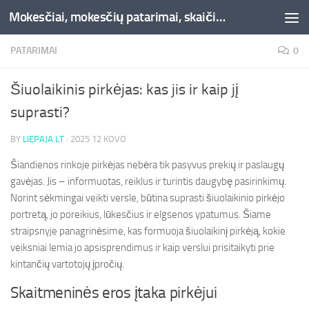
Mokesčiai, mokesčių patarimai, skaičiuoklės, straipsniai -Liepaja.lt
Skip to content
PATARIMAI
0
Šiuolaikinis pirkėjas: kas jis ir kaip jį
suprasti?
BY
LIEPAJA.LT
·
2025 12 KOVO
Šiandienos rinkoje pirkėjas nebėra tik pasyvus prekių ir paslaugų
gavėjas. Jis – informuotas, reiklus ir turintis daugybę pasirinkimų.
Norint sėkmingai veikti versle, būtina suprasti šiuolaikinio pirkėjo
portretą, jo poreikius, lūkesčius ir elgsenos ypatumus. Šiame
straipsnyje panagrinėsime, kas formuoja šiuolaikinį pirkėją, kokie
veiksniai lemia jo apsisprendimus ir kaip verslui prisitaikyti prie
kintančių vartotojų įpročių.
Skaitmeninės eros įtaka pirkėjui