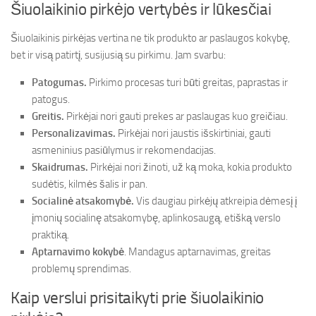
Šiuolaikinio pirkėjo vertybės ir lūkesčiai
Šiuolaikinis pirkėjas vertina ne tik produkto ar paslaugos kokybę,
bet ir visą patirtį, susijusią su pirkimu. Jam svarbu:
Patogumas.
Pirkimo procesas turi būti greitas, paprastas ir
patogus.
Greitis.
Pirkėjai nori gauti prekes ar paslaugas kuo greičiau.
Personalizavimas.
Pirkėjai nori jaustis išskirtiniai, gauti
asmeninius pasiūlymus ir rekomendacijas.
Skaidrumas.
Pirkėjai nori žinoti, už ką moka, kokia produkto
sudėtis, kilmės šalis ir pan.
Socialinė atsakomybė.
Vis daugiau pirkėjų atkreipia dėmesį į
įmonių socialinę atsakomybę, aplinkosaugą, etišką verslo
praktiką.
Aptarnavimo kokybė
. Mandagus aptarnavimas, greitas
problemų sprendimas.
Kaip verslui prisitaikyti prie šiuolaikinio