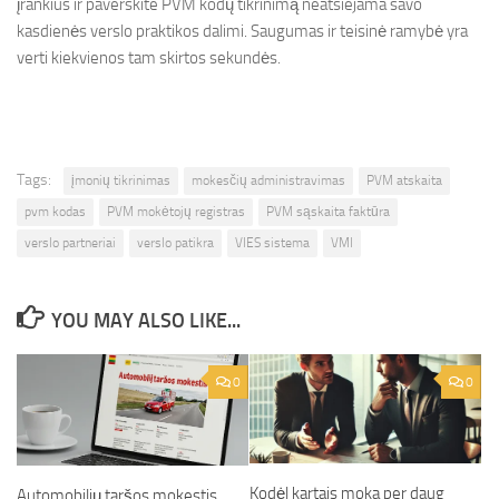
įrankius ir paverskite PVM kodų tikrinimą neatsiejama savo
kasdienės verslo praktikos dalimi. Saugumas ir teisinė ramybė yra
verti kiekvienos tam skirtos sekundės.
Tags:
įmonių tikrinimas
mokesčių administravimas
PVM atskaita
pvm kodas
PVM mokėtojų registras
PVM sąskaita faktūra
verslo partneriai
verslo patikra
VIES sistema
VMI
YOU MAY ALSO LIKE...
0
0
Kodėl kartais moka per daug
Automobilių taršos mokestis