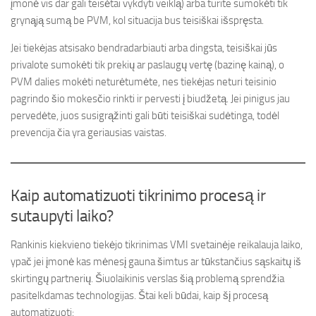
įmonė vis dar gali teisėtai vykdyti veiklą) arba turite sumokėti tik
grynąją sumą be PVM, kol situacija bus teisiškai išspręsta.
Jei tiekėjas atsisako bendradarbiauti arba dingsta, teisiškai jūs
privalote sumokėti tik prekių ar paslaugų vertę (bazinę kainą), o
PVM dalies mokėti neturėtumėte, nes tiekėjas neturi teisinio
pagrindo šio mokesčio rinkti ir pervesti į biudžetą. Jei pinigus jau
pervedėte, juos susigrąžinti gali būti teisiškai sudėtinga, todėl
prevencija čia yra geriausias vaistas.
Kaip automatizuoti tikrinimo procesą ir
sutaupyti laiko?
Rankinis kiekvieno tiekėjo tikrinimas VMI svetainėje reikalauja laiko,
ypač jei įmonė kas mėnesį gauna šimtus ar tūkstančius sąskaitų iš
skirtingų partnerių. Šiuolaikinis verslas šią problemą sprendžia
pasitelkdamas technologijas. Štai keli būdai, kaip šį procesą
automatizuoti: