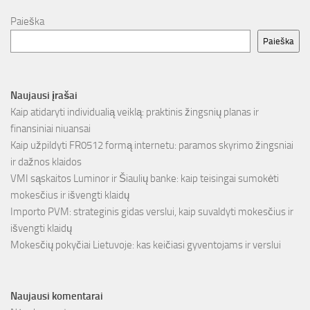
Paieška
Paieška
Naujausi įrašai
Kaip atidaryti individualią veiklą: praktinis žingsnių planas ir
finansiniai niuansai
Kaip užpildyti FR0512 formą internetu: paramos skyrimo žingsniai
ir dažnos klaidos
VMI sąskaitos Luminor ir Šiaulių banke: kaip teisingai sumokėti
mokesčius ir išvengti klaidų
Importo PVM: strateginis gidas verslui, kaip suvaldyti mokesčius ir
išvengti klaidų
Mokesčių pokyčiai Lietuvoje: kas keičiasi gyventojams ir verslui
Naujausi komentarai