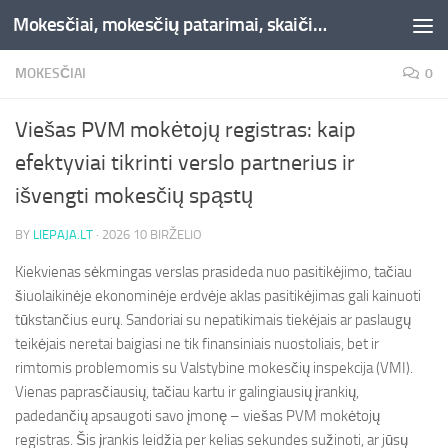
Mokesčiai, mokesčių patarimai, skaičiuoklės, straipsniai -Liepaja.lt
Skip to content
MOKESČIAI
0
Viešas PVM mokėtojų registras: kaip
efektyviai tikrinti verslo partnerius ir
išvengti mokesčių spąstų
BY
LIEPAJA.LT
·
2026 10 BIRŽELIO
Kiekvienas sėkmingas verslas prasideda nuo pasitikėjimo, tačiau
šiuolaikinėje ekonominėje erdvėje aklas pasitikėjimas gali kainuoti
tūkstančius eurų. Sandoriai su nepatikimais tiekėjais ar paslaugų
teikėjais neretai baigiasi ne tik finansiniais nuostoliais, bet ir
rimtomis problemomis su Valstybine mokesčių inspekcija (VMI).
Vienas paprasčiausių, tačiau kartu ir galingiausių įrankių,
padedančių apsaugoti savo įmonę – viešas PVM mokėtojų
registras. Šis įrankis leidžia per kelias sekundes sužinoti, ar jūsų