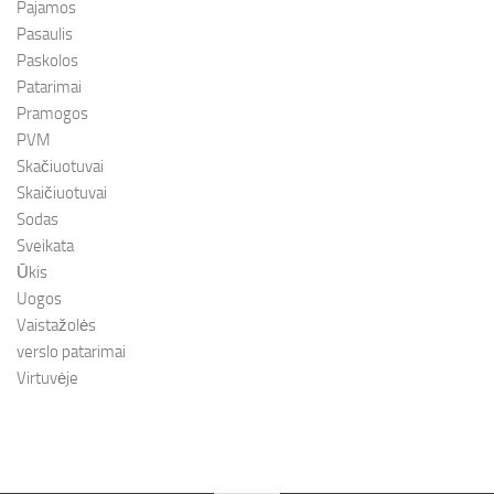
Pajamos
Pasaulis
Paskolos
Patarimai
Pramogos
PVM
Skačiuotuvai
Skaičiuotuvai
Sodas
Sveikata
Ūkis
Uogos
Vaistažolės
verslo patarimai
Virtuvėje