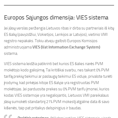
Europos Sąjungos dimensija: VIES sistema
Jei jūsų verslas peržengia Lietuvos ribas ir dirba su partneriais iš kitų
ES šalių (pavyzdžiui, Vokietijos, Lenkijos ar Latvijos), vietinio VMI
registro nepakaks. Tokiu atveju gelbsti Europos Komisijos
administruojama
VIES (Vat Information Exchange System)
sistema.
VIES sistema leidžia patikrinti bet kurios ES šalies narės PVM
mokėtojo kodo galiojimą. Tai kritiškai svarbu, nes taikant 0% PVM
tarifą prekių tiekimui ar paslaugų teikimui ES viduje, privalote turėti
įrodymų, kad pirkėjas kitoje ES šalyje yra registruotas PVM
mokėtojas. Jei parduosite prekes su 0% PVM tarifu įmonei, kurios
kodas VIES sistemoje yra negaliojantis, Lietuvos VMI pareikalaus
jūsų sumokėti standartinį 21% PVM mokestį atgaline data iš savo
kišenės, taip pat pritaikys delspinigius ir baudas.