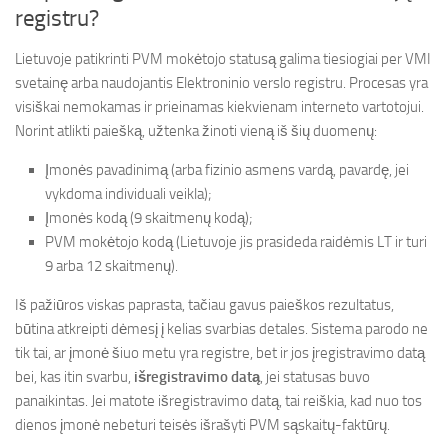
registru?
Lietuvoje patikrinti PVM mokėtojo statusą galima tiesiogiai per VMI
svetainę arba naudojantis Elektroninio verslo registru. Procesas yra
visiškai nemokamas ir prieinamas kiekvienam interneto vartotojui.
Norint atlikti paiešką, užtenka žinoti vieną iš šių duomenų:
Įmonės pavadinimą (arba fizinio asmens vardą, pavardę, jei
vykdoma individuali veikla);
Įmonės kodą (9 skaitmenų kodą);
PVM mokėtojo kodą (Lietuvoje jis prasideda raidėmis LT ir turi
9 arba 12 skaitmenų).
Iš pažiūros viskas paprasta, tačiau gavus paieškos rezultatus,
būtina atkreipti dėmesį į kelias svarbias detales. Sistema parodo ne
tik tai, ar įmonė šiuo metu yra registre, bet ir jos įregistravimo datą
bei, kas itin svarbu,
išregistravimo datą
, jei statusas buvo
panaikintas. Jei matote išregistravimo datą, tai reiškia, kad nuo tos
dienos įmonė nebeturi teisės išrašyti PVM sąskaitų-faktūrų.