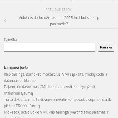
PREVIOUS STORY
Vidutinis darbo užmokestis 2025: ko tikėtis ir kaip
pasiruošti?
Paieška
Paieška
Naujausi įrašai
Kaip teisingai sumokėti mokesčius: VMI sąskaita, įmokų kodai ir
dažniausios klaidos
Pajamų deklaravimas VMI: kaip nesuklysti ir susigrąžinti
maksimalią sumą
Turto deklaravimas Lietuvoje: prievolė, kurią svarbu suprasti dar iki
pildant FR0001 formą
Mokesčių skaičiuoklė VMI: kaip teisingai įvertinti savo pajamas ir