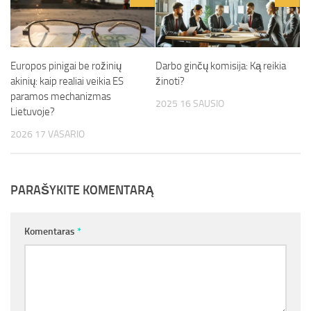
Europos pinigai be rožinių
Darbo ginčų komisija: Ką reikia
akinių: kaip realiai veikia ES
žinoti?
paramos mechanizmas
2025 16 SAUSIO
Lietuvoje?
2026 17 VASARIO
PARAŠYKITE KOMENTARĄ
Komentaras
*