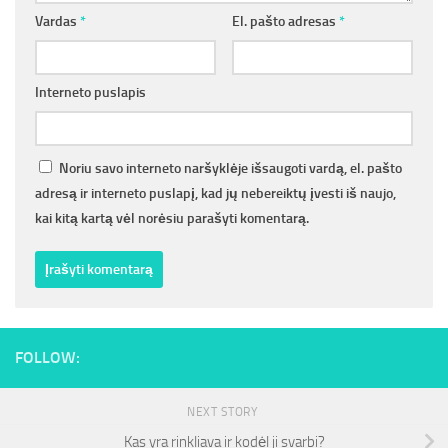
Vardas
*
El. pašto adresas
*
Interneto puslapis
Noriu savo interneto naršyklėje išsaugoti vardą, el. pašto
adresą ir interneto puslapį, kad jų nebereiktų įvesti iš naujo,
kai kitą kartą vėl norėsiu parašyti komentarą.
FOLLOW:
NEXT STORY
Kas yra rinkliava ir kodėl ji svarbi?