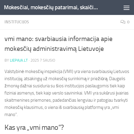
Mokesčiai, mokesčių patarimai, skaičiuoklės, straipsniai -Liepaja.lt
Skip to content
INSTITUCIJOS
0
vmi mano: svarbiausia informacija apie
mokesčių administravimą Lietuvoje
BY
LIEPAJA.LT
·
2025 7 SAUSIO
Valstybinė mokesčių inspekcija (VMI) yra viena svarbiausių Lietuvos
institucijų, atsakingų už mokesčių surinkimą ir priežiūrą. Daugelis
žmonių dažnai susiduria su šios institucijos paslaugomis tiek kaip
fiziniai asmenys, tiek kaip verslo savininkai. VMI yra sukūrusi įvairias
skaitmenines priemones, padedančias lengviau ir patogiau tvarkyti
mokesčių klausimus, o viena iš svarbiausių platformų yra „vmi
mano“.
Kas yra „vmi mano“?