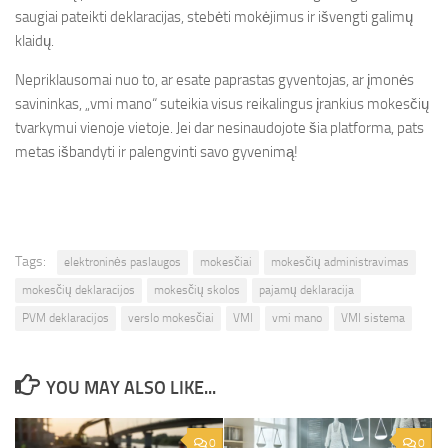
saugiai pateikti deklaracijas, stebėti mokėjimus ir išvengti galimų
klaidų.
Nepriklausomai nuo to, ar esate paprastas gyventojas, ar įmonės
savininkas, „vmi mano“ suteikia visus reikalingus įrankius mokesčių
tvarkymui vienoje vietoje. Jei dar nesinaudojote šia platforma, pats
metas išbandyti ir palengvinti savo gyvenimą!
Tags:
elektroninės paslaugos
mokesčiai
mokesčių administravimas
mokesčių deklaracijos
mokesčių skolos
pajamų deklaracija
PVM deklaracijos
verslo mokesčiai
VMI
vmi mano
VMI sistema
YOU MAY ALSO LIKE...
0
0