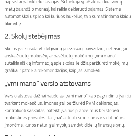
paprastai pateikti deklaracijas. Ši funkcija ypač aktuali kiekvienų
metų balandžio mėnesį, kai reikia deklaruoti pajamas. Sistema
automatiškai užpildo kai kuriuos laukelius, taip sumažindama klaidų
tikimybę.
2. Skolų stebėjimas
Skolos gali susidaryti dėl įvairių priežasčių, pavyzdžiui, neteisingai
apskaičiuotų mokesčių ar pavėluotų mokėjimų. „vmi mano“
suteikia aiškią informaciją apie skolas, leidžia peržiūrėti mokėjimų
grafiką ir pateikia rekomendacijas, kaip jas išmokėti.
„vmi mano“ verslo atstovams
Verslo atstovai dažnai naudojasi „vmi mano“ kaip pagrindiniu įrankiu
tvarkant mokesčius. Įmonės gali peržiūrėti PVM deklaracijas,
kontroliuoti sąskaitas, pateikti įvairius pranešimus bei stebėti
mokestines prievoles. Tai ypač aktualu smulkioms ir vidutinėms
įmonėms, kurios neturi galimybių samdyti didelių finansų skyrių.