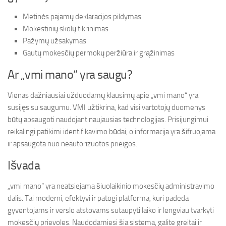
Metinės pajamų deklaracijos pildymas
Mokestinių skolų tikrinimas
Pažymų užsakymas
Gautų mokesčių permokų peržiūra ir grąžinimas
Ar „vmi mano“ yra saugu?
Vienas dažniausiai užduodamų klausimų apie „vmi mano“ yra
susijęs su saugumu. VMI užtikrina, kad visi vartotojų duomenys
būtų apsaugoti naudojant naujausias technologijas. Prisijungimui
reikalingi patikimi identifikavimo būdai, o informacija yra šifruojama
ir apsaugota nuo neautorizuotos prieigos.
Išvada
„vmi mano“ yra neatsiejama šiuolaikinio mokesčių administravimo
dalis. Tai moderni, efektyvi ir patogi platforma, kuri padeda
gyventojams ir verslo atstovams sutaupyti laiko ir lengviau tvarkyti
mokesčių prievoles. Naudodamiesi šia sistema, galite greitai ir