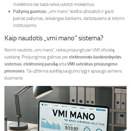
mokėtinos bei kada reikia vykdyti mokėjimus.
Pažymų gavimas:
„vmi mano“ leidžia užsisakyti ir gauti
įvairias pažymas, reikalingas bankams, darbdaviams ar kitoms
institucijoms.
Kaip naudotis „vmi mano“ sistema?
Norint naudotis „vmi mano“, reikia prisijungti per VMI oficialią
svetainę. Prisijungimas galimas per
elektroninės bankininkystės
sistemas
,
elektroninį parašą
arba
VMI suteiktas prisijungimo
priemones
. Tai užtikrina aukštą saugumo lygį ir apsaugo asmens
duomenis.