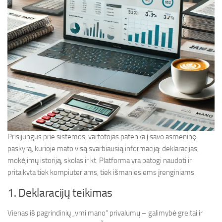
Prisijungus prie sistemos, vartotojas patenka į savo asmeninę
paskyrą, kurioje mato visą svarbiausią informaciją: deklaracijas,
mokėjimų istoriją, skolas ir kt. Platforma yra patogi naudoti ir
pritaikyta tiek kompiuteriams, tiek išmaniesiems įrenginiams.
1. Deklaracijų teikimas
Vienas iš pagrindinių „vmi mano“ privalumų – galimybė greitai ir