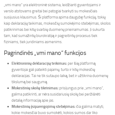
„vmi mano“ yra elektroninė sistema, leidžianti gyventojams ir
verslo atstovams greitai bei patogiai tvarkyti su mokesčiais
susijusius klausimus. Ši platforma apima daugybę funkcijų, tokių
kaip deklaracijų teikimas, mokesčių sumokėjimo stebėjimas, skolos
patikrinimas bei kitų svarbių duomenų prieinamumas. Ji sukurta
tam, kad sumažintų biurokratiją ir pagreitintų procesus tiek
fiziniams, tiek juridiniams asmenims.
Pagrindinės „vmi mano“ funkcijos
Elektroninių deklaracijų teikimas:
per šią platformą
gyventojai gali pateikti pajamų, turto ir kitų mokesčių
deklaracijas. Tai ne tik sutaupo laiką, bet ir užtikrina duomenų
tikslumą bei saugumą.
Mokestinių skolų tikrinimas:
prisijungus prie „vmi mano“,
galima patikrinti, ar nėra susidariusių skolų bei peržiūrėti
detalią informaciją apie jas.
Mokestinių įsipareigojimų stebėjimas:
čia galima matyti,
kokie mokesčiai buvo sumokėti, kokios sumos dar liko