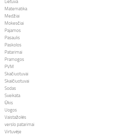
Lietuva
Matematika
Medžiai
Mokesčiai
Pajamos
Pasaulis
Paskolos
Patarimai
Pramogos
PVM
Skačiuotuvai
Skaičiuotuvai
Sodas
Sveikata
Ūkis
Uogos
Vaistažolės
verslo patarimai
Virtuvėje