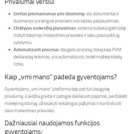
Privalumai verslui
Greitas prieinamumas prie duomenų:
visi dokumentai ir
duomenys yra lengvai prieinami vos keliais paspaudimais.
Efektyvus mokesčių planavimas:
sistema suteikia galimybę
matyti būsimas mokestines prievoles ir laiku pasiruošti jų
vykdymui.
Automatizuoti procesai:
daugelis procesų, tokių kaip PVM
deklaracijų teikimas, yra automatizuoti, todėl mažėja klaidų
rizika.
Kaip „vmi mano“ padeda gyventojams?
Gyventojams „vmi mano“ platforma taip pat turi daugybę
privalumų. Ji leidžia greitai ir patogiai deklaruoti pajamas, peržiūrėti
mokėjimų istoriją, užsisakyti reikalingas pažymas ir kontroliuoti
savo mokestines prievoles.
Dažniausiai naudojamos funkcijos
gyventojams: