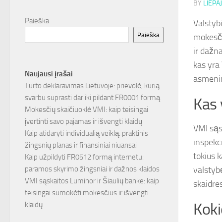
BY
LIEPAJ
Paieška
Valstyb
Paieška
mokesči
ir dažn
kas yra 
Naujausi įrašai
asmenim
Turto deklaravimas Lietuvoje: prievolė, kurią
svarbu suprasti dar iki pildant FR0001 formą
Kas 
Mokesčių skaičiuoklė VMI: kaip teisingai
įvertinti savo pajamas ir išvengti klaidų
VMI sąs
Kaip atidaryti individualią veiklą: praktinis
inspekci
žingsnių planas ir finansiniai niuansai
tokius 
Kaip užpildyti FR0512 formą internetu:
paramos skyrimo žingsniai ir dažnos klaidos
valstyb
VMI sąskaitos Luminor ir Šiaulių banke: kaip
skaidres
teisingai sumokėti mokesčius ir išvengti
klaidų
Koki