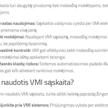
kaita turi daugybę privalumų tiek mokesčių mokėtojams, ti
ijoms:
rastas naudojimas:
Sąskaitos valdymas vyksta per VMI elek
i prieinama visą parą.
iti mokėjimai:
Naudojant VMI sąskaitą, mokesčių mokėjimai a
ku, be papildomų tarpininkų.
estinė kontrolė:
VMI gali efektyviau sekti mokesčių surinkimą
i mokėjimai būtų apskaitomi teisingai.
esnės klaidų rizikos:
Sistemos automatizavimas padeda išve
os gali kilti atliekant rankinius mokėjimus.
 naudotis VMI sąskaita?
i naudotis VMI sąskaita, turite atlikti keletą paprastų žingsn
sijunkite prie VMI sistemos:
Prisijungimas vyksta per elektro