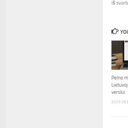
iš svar
YOU
Pelno m
Lietuvoj
verslui
2025 28