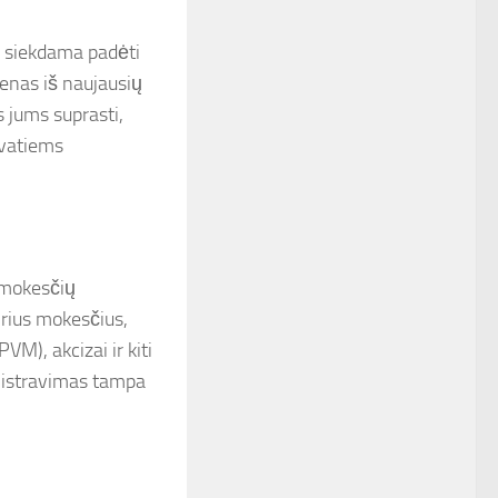
, siekdama padėti
enas iš naujausių
s jums suprasti,
rivatiems
s mokesčių
irius mokesčius,
M), akcizai ir kiti
nistravimas tampa