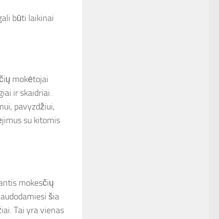
li būti laikinai
sčių mokėtojai
i ir skaidriai.
mui, pavyzdžiui,
jimus su kitomis
nantis mokesčių
Naudodamiesi šia
žiai. Tai yra vienas