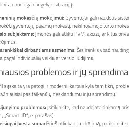
kaita naudinga daugelyje situacijų:
eninių mokesčių mokėjimui:
Gyventojai gali naudotis sis
okėti gyventojų pajamų mokestį, nekilnojamojo turto mokestį
slo subjektams:
Įmonės gali atlikti PVM, akcizų ar kitus pri
ėjimus.
arankiškai dirbantiems asmenims:
Šis įrankis ypač nauding
a pagal individualią veiklą ar verslo liudijimą.
iausios problemos ir jų sprendima
I sąskaita yra patogi ir moderni, kartais kyla tam tikrų prob
dažniausiai pasitaikančių nesklandumų ir jų sprendimų:
sijungimo problemos:
Įsitikinkite, kad naudojate tinkamą pr
z., „Smart-ID“, e. parašas).
eisingai įvesta suma:
Prieš atliekant mokėjimą, patikrinkite 