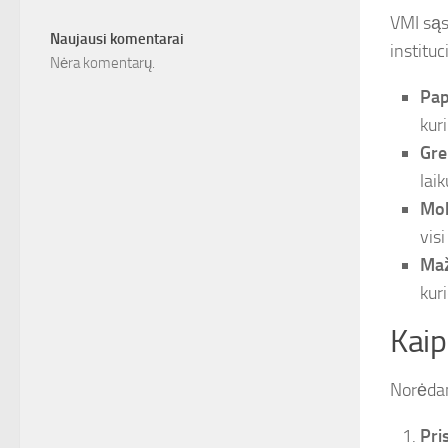
VMI sąs
Naujausi komentarai
instituc
Nėra komentarų.
Pap
kur
Gre
lai
Mok
vis
Maž
kuri
Kaip
Norėdam
Pri