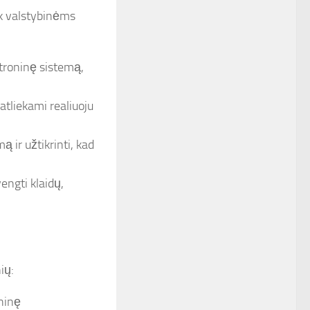
ek valstybinėms
troninę sistemą,
tliekami realiuoju
 ir užtikrinti, kad
ngti klaidų,
ių:
ninę