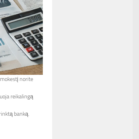
 mokestį norite
oja reikalingą
rinktą banką.