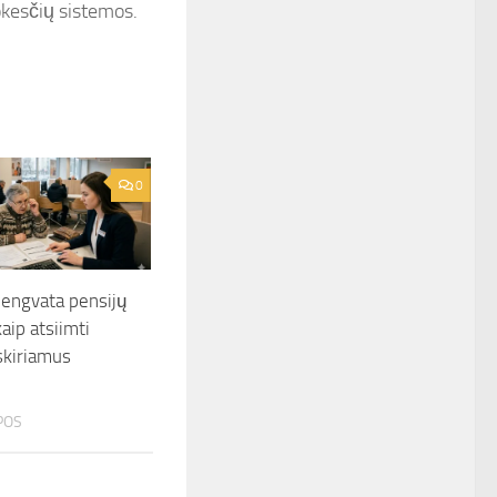
okesčių sistemos.
0
engvata pensijų
aip atsiimti
skiriamus
POS