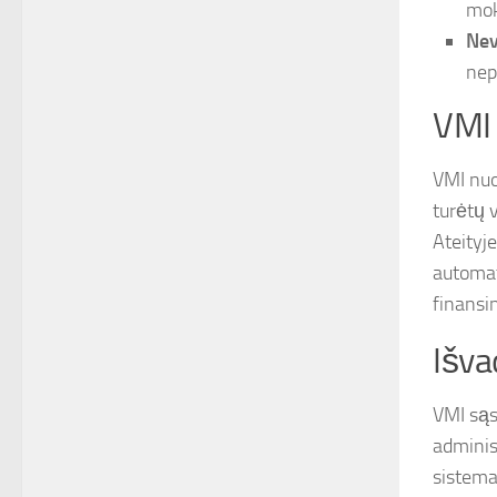
mok
Nev
nep
VMI 
VMI nuo
turėtų v
Ateityj
automat
finansi
Išva
VMI sąs
adminis
sistema 