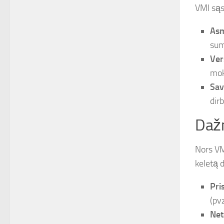
VMI sąs
Asm
sum
Ver
mok
Sav
dirb
Dažn
Nors VM
keletą 
Pri
(pv
Net