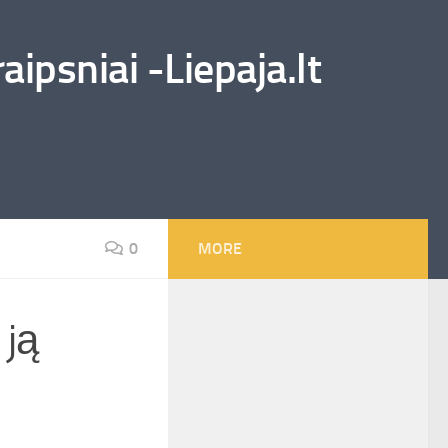
ipsniai -Liepaja.lt
0
MORE
 ją