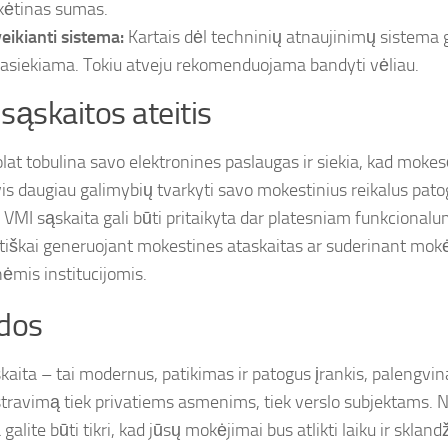
ėtinas sumas.
eikianti sistema:
Kartais dėl techninių atnaujinimų sistema ga
asiekiama. Tokiu atveju rekomenduojama bandyti vėliau.
sąskaitos ateitis
lat tobulina savo elektronines paslaugas ir siekia, kad moke
is daugiau galimybių tvarkyti savo mokestinius reikalus patogia
e VMI sąskaita gali būti pritaikyta dar platesniam funkcionalu
iškai generuojant mokestines ataskaitas ar suderinant mokė
nėmis institucijomis.
dos
kaita – tai modernus, patikimas ir patogus įrankis, palengvi
travimą tiek privatiems asmenims, tiek verslo subjektams. 
galite būti tikri, kad jūsų mokėjimai bus atlikti laiku ir skland