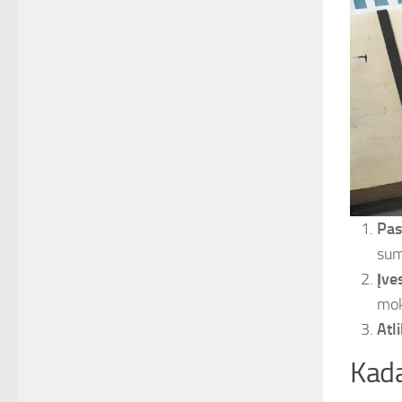
Pas
sum
Įve
mokė
Atl
Kada