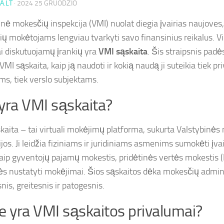
A.LT
·
2024 25 GRUODŽIO
inė mokesčių inspekcija (VMI) nuolat diegia įvairias naujoves
ų mokėtojams lengviau tvarkyti savo finansinius reikalus. Vi
ai diskutuojamų įrankių yra
VMI sąskaita
. Šis straipsnis padė
VMI sąskaita, kaip ją naudoti ir kokią naudą ji suteikia tiek p
s, tiek verslo subjektams.
yra VMI sąskaita?
kaita – tai virtuali mokėjimų platforma, sukurta Valstybinė
jos. Ji leidžia fiziniams ir juridiniams asmenims sumokėti įva
kaip gyventojų pajamų mokestis, pridėtinės vertės mokestis (PV
ės nustatyti mokėjimai. Šios sąskaitos dėka mokesčių admi
nis, greitesnis ir patogesnis.
e yra VMI sąskaitos privalumai?