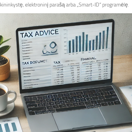
kininkystę, elektroninį parašą arba „Smart-ID“ programėlę.