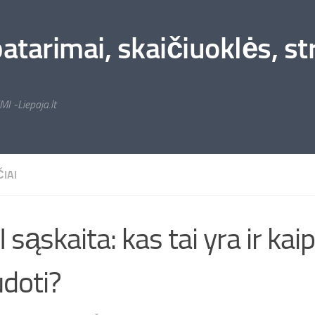
arimai, skaičiuoklės, stra
MI -Liepaja.lt
IAI
 sąskaita: kas tai yra ir kaip
doti?