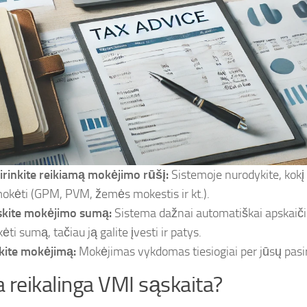
irinkite reikiamą mokėjimo rūšį:
Sistemoje nurodykite, kokį
okėti (GPM, PVM, žemės mokestis ir kt.).
skite mokėjimo sumą:
Sistema dažnai automatiškai apskaičiu
ti sumą, tačiau ją galite įvesti ir patys.
ikite mokėjimą:
Mokėjimas vykdomas tiesiogiai per jūsų pasi
 reikalinga VMI sąskaita?