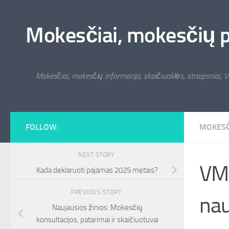
Skip to content
Mokesčiai, mokesčių pat
Mokesčiai, mokesčių informacija, skaičiuoklės, straipsniai, V
FOLLOW:
MOKESČ
NEXT STORY
VMI
Kada deklaruoti pajamas 2025 metais?
PREVIOUS STORY
nau
Naujausios žinios: Mokesčių
konsultacijos, patarimai ir skaičiuotuvai