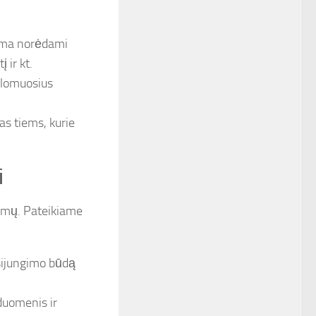
tema norėdami
 ir kt.
valomuosius
as tiems, kurie
i
lemų. Pateikiame
isijungimo būdą
duomenis ir