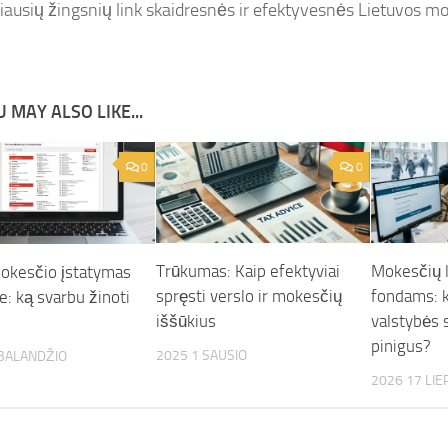
biausių žingsnių link skaidresnės ir efektyvesnės Lietuvos m
 MAY ALSO LIKE...
0
0
Trūkumas: Kaip efektyviai
Mokesčių l
okesčio įstatymas
spręsti verslo ir mokesčių
fondams: k
e: ką svarbu žinoti
iššūkius
valstybės 
pinigus?
2025 1 SAUSIO
 BALANDŽIO
2026 17 LIE