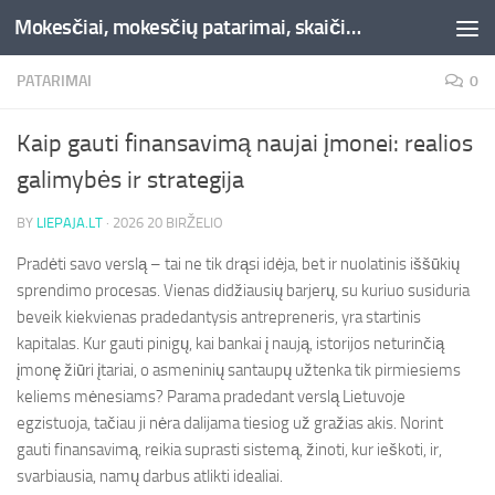
Mokesčiai, mokesčių patarimai, skaičiuoklės, straipsniai -Liepaja.lt
Skip to content
PATARIMAI
0
Kaip gauti finansavimą naujai įmonei: realios
galimybės ir strategija
BY
LIEPAJA.LT
·
2026 20 BIRŽELIO
Pradėti savo verslą – tai ne tik drąsi idėja, bet ir nuolatinis iššūkių
sprendimo procesas. Vienas didžiausių barjerų, su kuriuo susiduria
beveik kiekvienas pradedantysis antrepreneris, yra startinis
kapitalas. Kur gauti pinigų, kai bankai į naują, istorijos neturinčią
įmonę žiūri įtariai, o asmeninių santaupų užtenka tik pirmiesiems
keliems mėnesiams? Parama pradedant verslą Lietuvoje
egzistuoja, tačiau ji nėra dalijama tiesiog už gražias akis. Norint
gauti finansavimą, reikia suprasti sistemą, žinoti, kur ieškoti, ir,
svarbiausia, namų darbus atlikti idealiai.