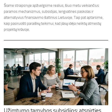
Šiame straipsnyje apžvelgsime realius, šiuo metu veikiančius
paramos mechanizmus, subsidijas, lengvatines paskolas ir
alternatyvius finansavimo šaltinius Lietuvoje. Taip pat aptarsime,
kaip pasiruošti paraiškų teikimui, kad jūsų idėja neliktų atmestų
projektų krūvoje.
Užimtumo tarnybos subsidijos: atspirties