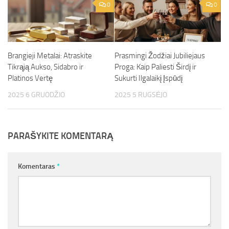
0
0
Brangieji Metalai: Atraskite
Prasmingi Žodžiai Jubiliejaus
Tikrąją Aukso, Sidabro ir
Proga: Kaip Paliesti Širdį ir
Platinos Vertę
Sukurti Ilgalaikį Įspūdį
2025 6 GRUODŽIO
2025 5 RUGSĖJO
PARAŠYKITE KOMENTARĄ
Komentaras
*