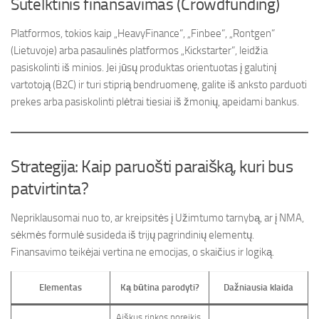
Sutelktinis finansavimas (Crowdfunding)
Platformos, tokios kaip „HeavyFinance“, „Finbee“, „Rontgen“
(Lietuvoje) arba pasaulinės platformos „Kickstarter“, leidžia
pasiskolinti iš minios. Jei jūsų produktas orientuotas į galutinį
vartotoją (B2C) ir turi stiprią bendruomenę, galite iš anksto parduoti
prekes arba pasiskolinti plėtrai tiesiai iš žmonių, apeidami bankus.
Strategija: Kaip paruošti paraišką, kuri bus
patvirtinta?
Nepriklausomai nuo to, ar kreipsitės į Užimtumo tarnybą, ar į NMA,
sėkmės formulė susideda iš trijų pagrindinių elementų.
Finansavimo teikėjai vertina ne emocijas, o skaičius ir logiką.
Elementas
Ką būtina parodyti?
Dažniausia klaida
Aiškus rinkos poreikis,