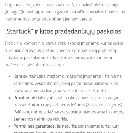
žingsnis – lengvatinis finansavimas. Nacionalinė plėtros įstaiga
„Invega“ (Investicijų ir verslo garantijos) siūlo specialius finansinius
instrumentus, pritaikytus būtent jaunam verslui.
„Startuok“ ir kitos pradedančiųjų paskolos
Tradiciniai komerciniai bankai retai skolina įmonėms, kurios veikia
trumpiau nei dvejus metus. „Invega“ sprendžia šią problemą
siūlydama paskolas su kur kas žemesnėmis palūkanomis ir
mažesniais užstato reikalavimais.
Kam skirta?
Labai mažoms, mažoms įmonėms ir fiziniams
asmenims, vykdantiems veiklą pagal individualios veiklos
pažymą ar verslo liudijimą, veikiantiems iki 3 metų.
Privalumai:
Galimybė gauti paskolą investicijoms (įrangai,
transportui) arba apyvartinėms lėšoms (žaliavoms, algoms).
Palūkanų normos dažnai yra subsidijuojamos arba fiksuotos,
žemesnės nei rinkos vidurkis.
Portfelinės garantijos:
Jei neturite pakankamai turto, kurį