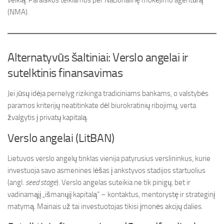
veiklą. Paraiškos teikiamos per Nacionalinę mokėjimo agentūrą
(NMA).
Alternatyvūs šaltiniai: Verslo angelai ir
sutelktinis finansavimas
Jei jūsų idėja pernelyg rizikinga tradiciniams bankams, o valstybės
paramos kriterijų neatitinkate dėl biurokratinių ribojimų, verta
žvalgytis į privatų kapitalą.
Verslo angelai (LitBAN)
Lietuvos verslo angelų tinklas vienija patyrusius verslininkus, kurie
investuoja savo asmenines lėšas į ankstyvos stadijos startuolius
(angl.
seed stage
). Verslo angelas suteikia ne tik pinigų, bet ir
vadinamąjį „išmanųjį kapitalą“ – kontaktus, mentorystę ir strateginį
matymą. Mainais už tai investuotojas tikisi įmonės akcijų dalies.