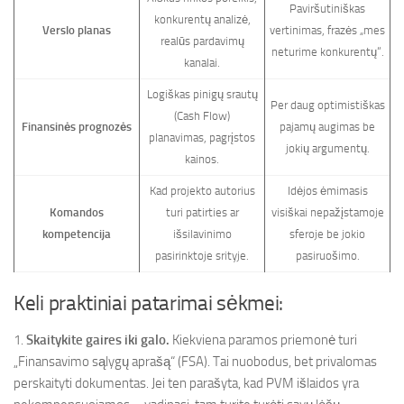
Paviršutiniškas
konkurentų analizė,
Verslo planas
vertinimas, frazės „mes
realūs pardavimų
neturime konkurentų“.
kanalai.
Logiškas pinigų srautų
Per daug optimistiškas
(Cash Flow)
Finansinės prognozės
pajamų augimas be
planavimas, pagrįstos
jokių argumentų.
kainos.
Kad projekto autorius
Idėjos ėmimasis
Komandos
turi patirties ar
visiškai nepažįstamoje
kompetencija
išsilavinimo
sferoje be jokio
pasirinktoje srityje.
pasiruošimo.
Keli praktiniai patarimai sėkmei:
1.
Skaitykite gaires iki galo.
Kiekviena paramos priemonė turi
„Finansavimo sąlygų aprašą“ (FSA). Tai nuobodus, bet privalomas
perskaityti dokumentas. Jei ten parašyta, kad PVM išlaidos yra