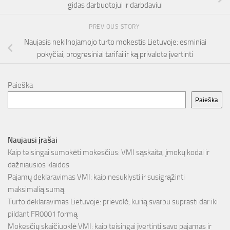
gidas darbuotojui ir darbdaviui
PREVIOUS STORY
Naujasis nekilnojamojo turto mokestis Lietuvoje: esminiai
pokyčiai, progresiniai tarifai ir ką privalote įvertinti
Paieška
Paieška
Naujausi įrašai
Kaip teisingai sumokėti mokesčius: VMI sąskaita, įmokų kodai ir
dažniausios klaidos
Pajamų deklaravimas VMI: kaip nesuklysti ir susigrąžinti
maksimalią sumą
Turto deklaravimas Lietuvoje: prievolė, kurią svarbu suprasti dar iki
pildant FR0001 formą
Mokesčių skaičiuoklė VMI: kaip teisingai įvertinti savo pajamas ir