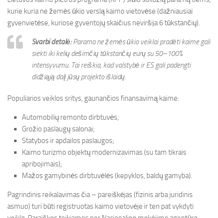
kurie kuria ne žemės ūkio verslą kaimo vietovėse (dažniausiai
gyvenvietėse, kuriose gyventojų skaičius neviršija 6 tūkstančių).
Svarbi detalė:
Parama ne žemės ūkio veiklai pradėti kaime gali
siekti iki kelių dešimčių tūkstančių eurų su 50–100%
intensyvumu. Tai reiškia, kad valstybė ir ES gali padengti
didžiąją dalį jūsų projekto išlaidų.
Populiarios veiklos sritys, gaunančios finansavimą kaime:
Automobilių remonto dirbtuvės;
Grožio paslaugų salonai;
Statybos ir apdailos paslaugos;
Kaimo turizmo objektų modernizavimas (su tam tikrais
apribojimais);
Mažos gamybinės dirbtuvėlės (kepyklos, baldų gamyba).
Pagrindinis reikalavimas čia – pareiškėjas (fizinis arba juridinis
asmuo) turi būti registruotas kaimo vietovėje ir ten pat vykdyti