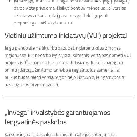
Įsipareigojimai:
Gauti pinigai nėra dovana be sąlygų. Įsteigtą
darbo vietą privaloma išlaikyti bent 36 mėnesius. Jei verslas
užsidarys anksčiau, dalį paramos gali tekti grąžinti
proporcingai neišlaikytam laikui.
Vietinių užimtumo iniciatyvų (VUI) projektai
Jeigu planuojate ne tik dirbti pats, bet ir įdarbinti kitus žmones
regionuose, kur nedarbo lygis yra aukštesnis, verta pasidomėti VUI
projektais. Čia parama teikiama darbdaviams, kurie įsipareigoja
priimti į darbą Užimtumo tarnyboje registruotus asmenis. Tai
puikus būdas plėsti verslą regioninėje Lietuvoje, kur gamybos ar
paslaugų kaštai yra mažesni.
„Invega“ ir valstybės garantuojamos
lengvatinės paskolos
Kai subsidijos nepakanka arba neatitinkate jos kriterijų, kitas