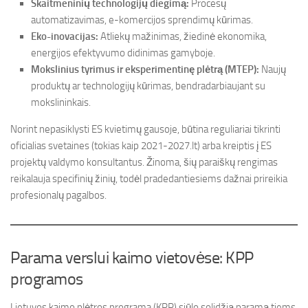
Skaitmeninių technologijų diegimą:
Procesų
automatizavimas, e-komercijos sprendimų kūrimas.
Eko-inovacijas:
Atliekų mažinimas, žiedinė ekonomika,
energijos efektyvumo didinimas gamyboje.
Mokslinius tyrimus ir eksperimentinę plėtrą (MTEP):
Naujų
produktų ar technologijų kūrimas, bendradarbiaujant su
mokslininkais.
Norint nepasiklysti ES kvietimų gausoje, būtina reguliariai tikrinti
oficialias svetaines (tokias kaip 2021-2027.lt) arba kreiptis į ES
projektų valdymo konsultantus. Žinoma, šių paraiškų rengimas
reikalauja specifinių žinių, todėl pradedantiesiems dažnai prireikia
profesionalų pagalbos.
Parama verslui kaimo vietovėse: KPP
programos
Lietuvos kaimo plėtros programa (KPP) siūlo solidžią paramą tiems,