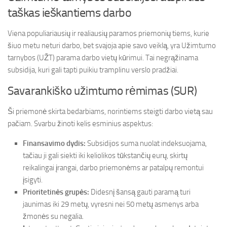
taškas ieškantiems darbo
Viena populiariausių ir realiausių paramos priemonių tiems, kurie
šiuo metu neturi darbo, bet svajoja apie savo veiklą, yra Užimtumo
tarnybos (UŽT) parama darbo vietų kūrimui. Tai negrąžinama
subsidija, kuri gali tapti puikiu tramplinu verslo pradžiai.
Savarankiško užimtumo rėmimas (SUR)
Ši priemonė skirta bedarbiams, norintiems steigti darbo vietą sau
pačiam. Svarbu žinoti kelis esminius aspektus:
Finansavimo dydis:
Subsidijos suma nuolat indeksuojama,
tačiau ji gali siekti iki keliolikos tūkstančių eurų, skirtų
reikalingai įrangai, darbo priemonėms ar patalpų remontui
įsigyti.
Prioritetinės grupės:
Didesnį šansą gauti paramą turi
jaunimas iki 29 metų, vyresni nei 50 metų asmenys arba
žmonės su negalia.