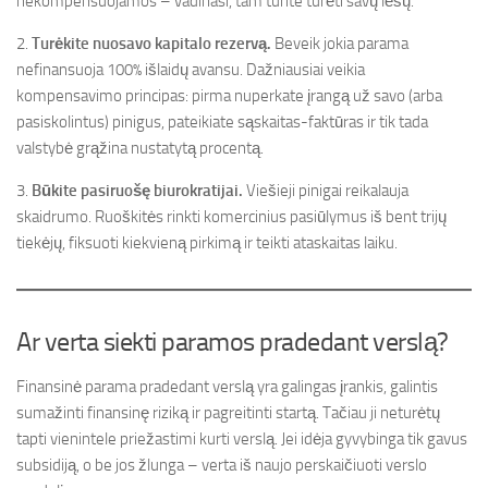
nekompensuojamos – vadinasi, tam turite turėti savų lėšų.
2.
Turėkite nuosavo kapitalo rezervą.
Beveik jokia parama
nefinansuoja 100% išlaidų avansu. Dažniausiai veikia
kompensavimo principas: pirma nuperkate įrangą už savo (arba
pasiskolintus) pinigus, pateikiate sąskaitas-faktūras ir tik tada
valstybė grąžina nustatytą procentą.
3.
Būkite pasiruošę biurokratijai.
Viešieji pinigai reikalauja
skaidrumo. Ruoškitės rinkti komercinius pasiūlymus iš bent trijų
tiekėjų, fiksuoti kiekvieną pirkimą ir teikti ataskaitas laiku.
Ar verta siekti paramos pradedant verslą?
Finansinė parama pradedant verslą yra galingas įrankis, galintis
sumažinti finansinę riziką ir pagreitinti startą. Tačiau ji neturėtų
tapti vienintele priežastimi kurti verslą. Jei idėja gyvybinga tik gavus
subsidiją, o be jos žlunga – verta iš naujo perskaičiuoti verslo