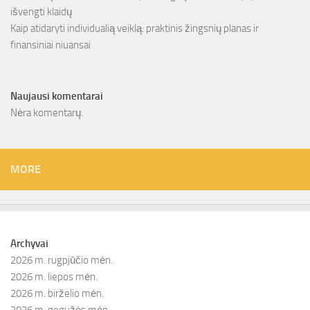
išvengti klaidų
Kaip atidaryti individualią veiklą: praktinis žingsnių planas ir
finansiniai niuansai
Naujausi komentarai
Nėra komentarų.
MORE
Archyvai
2026 m. rugpjūčio mėn.
2026 m. liepos mėn.
2026 m. birželio mėn.
2026 m. gegužės mėn.