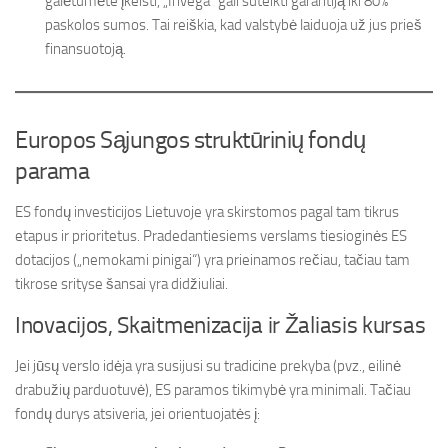
galėtumėte įkeisti, „Invega“ gali suteikti garantiją iki 80%
paskolos sumos. Tai reiškia, kad valstybė laiduoja už jus prieš
finansuotoją.
Europos Sąjungos struktūrinių fondų
parama
ES fondų investicijos Lietuvoje yra skirstomos pagal tam tikrus
etapus ir prioritetus. Pradedantiesiems verslams tiesioginės ES
dotacijos („nemokami pinigai“) yra prieinamos rečiau, tačiau tam
tikrose srityse šansai yra didžiuliai.
Inovacijos, Skaitmenizacija ir Žaliasis kursas
Jei jūsų verslo idėja yra susijusi su tradicine prekyba (pvz., eilinė
drabužių parduotuvė), ES paramos tikimybė yra minimali. Tačiau
fondų durys atsiveria, jei orientuojatės į: