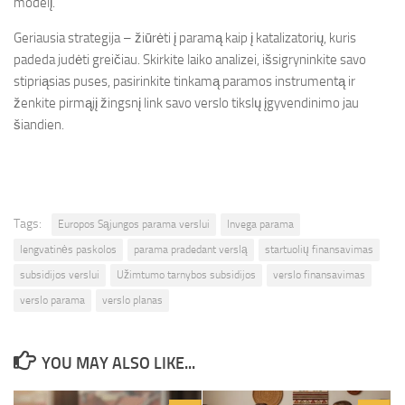
modelį.
Geriausia strategija – žiūrėti į paramą kaip į katalizatorių, kuris
padeda judėti greičiau. Skirkite laiko analizei, išsigryninkite savo
stipriąsias puses, pasirinkite tinkamą paramos instrumentą ir
ženkite pirmąjį žingsnį link savo verslo tikslų įgyvendinimo jau
šiandien.
Tags:
Europos Sąjungos parama verslui
Invega parama
lengvatinės paskolos
parama pradedant verslą
startuolių finansavimas
subsidijos verslui
Užimtumo tarnybos subsidijos
verslo finansavimas
verslo parama
verslo planas
YOU MAY ALSO LIKE...